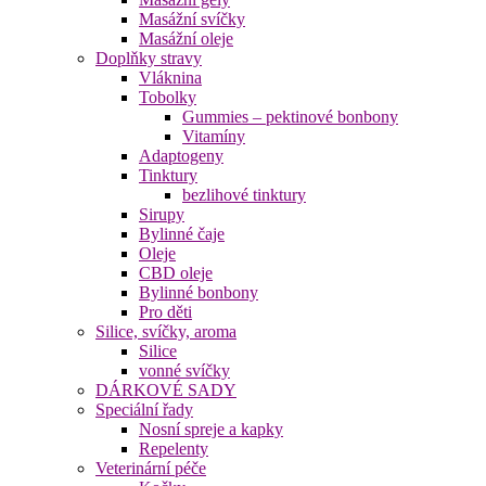
Masážní svíčky
Masážní oleje
Doplňky stravy
Vláknina
Tobolky
Gummies – pektinové bonbony
Vitamíny
Adaptogeny
Tinktury
bezlihové tinktury
Sirupy
Bylinné čaje
Oleje
CBD oleje
Bylinné bonbony
Pro děti
Silice, svíčky, aroma
Silice
vonné svíčky
DÁRKOVÉ SADY
Speciální řady
Nosní spreje a kapky
Repelenty
Veterinární péče