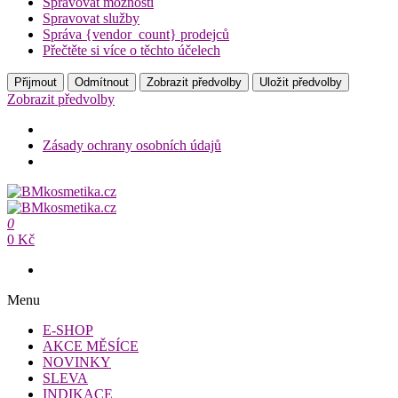
Spravovat možnosti
Spravovat služby
Správa {vendor_count} prodejců
Přečtěte si více o těchto účelech
Přijmout
Odmítnout
Zobrazit předvolby
Uložit předvolby
Zobrazit předvolby
Zásady ochrany osobních údajů
Přeskočit
na
BMkosmetika.cz
obsah
0
BMkosmetika.cz
0 Kč
Menu
E-SHOP
AKCE MĚSÍCE
NOVINKY
SLEVA
INDIKACE