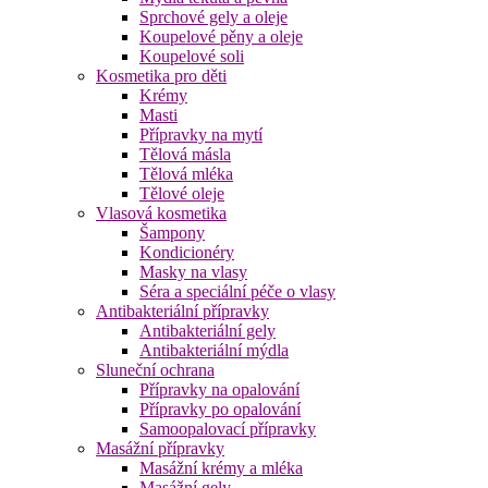
Sprchové gely a oleje
Koupelové pěny a oleje
Koupelové soli
Kosmetika pro děti
Krémy
Masti
Přípravky na mytí
Tělová másla
Tělová mléka
Tělové oleje
Vlasová kosmetika
Šampony
Kondicionéry
Masky na vlasy
Séra a speciální péče o vlasy
Antibakteriální přípravky
Antibakteriální gely
Antibakteriální mýdla
Sluneční ochrana
Přípravky na opalování
Přípravky po opalování
Samoopalovací přípravky
Masážní přípravky
Masážní krémy a mléka
Masážní gely