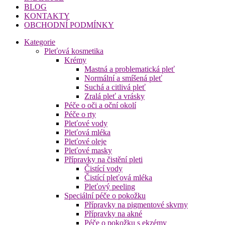
BLOG
KONTAKTY
OBCHODNÍ PODMÍNKY
Kategorie
Pleťová kosmetika
Krémy
Mastná a problematická pleť
Normální a smíšená pleť
Suchá a citlivá pleť
Zralá pleť a vrásky
Péče o oči a oční okolí
Péče o rty
Pleťové vody
Pleťová mléka
Pleťové oleje
Pleťové masky
Přípravky na čistění pleti
Čistící vody
Čistící pleťová mléka
Pleťový peeling
Speciální péče o pokožku
Přípravky na pigmentové skvrny
Přípravky na akné
Péče o pokožku s ekzémy