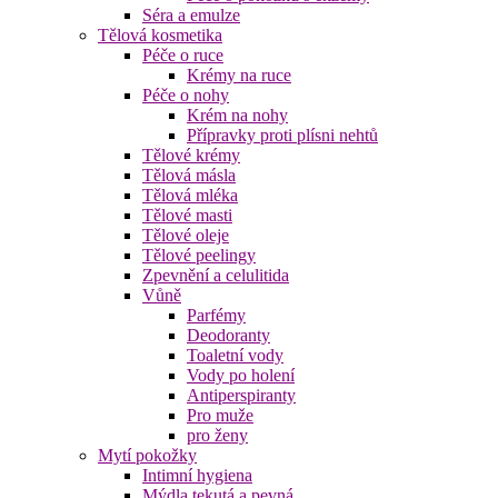
Séra a emulze
Tělová kosmetika
Péče o ruce
Krémy na ruce
Péče o nohy
Krém na nohy
Přípravky proti plísni nehtů
Tělové krémy
Tělová másla
Tělová mléka
Tělové masti
Tělové oleje
Tělové peelingy
Zpevnění a celulitida
Vůně
Parfémy
Deodoranty
Toaletní vody
Vody po holení
Antiperspiranty
Pro muže
pro ženy
Mytí pokožky
Intimní hygiena
Mýdla tekutá a pevná