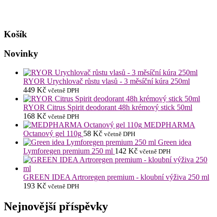
Košík
Novinky
RYOR Urychlovač růstu vlasů - 3 měsíční kúra 250ml
449
Kč
včetně DPH
RYOR Citrus Spirit deodorant 48h krémový stick 50ml
168
Kč
včetně DPH
MEDPHARMA
Octanový gel 110g
58
Kč
včetně DPH
Green idea
Lymforegen premium 250 ml
142
Kč
včetně DPH
GREEN IDEA Artroregen premium - kloubní výživa 250 ml
193
Kč
včetně DPH
Nejnovější příspěvky