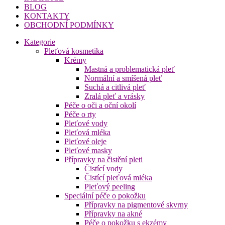
BLOG
KONTAKTY
OBCHODNÍ PODMÍNKY
Kategorie
Pleťová kosmetika
Krémy
Mastná a problematická pleť
Normální a smíšená pleť
Suchá a citlivá pleť
Zralá pleť a vrásky
Péče o oči a oční okolí
Péče o rty
Pleťové vody
Pleťová mléka
Pleťové oleje
Pleťové masky
Přípravky na čistění pleti
Čistící vody
Čistící pleťová mléka
Pleťový peeling
Speciální péče o pokožku
Přípravky na pigmentové skvrny
Přípravky na akné
Péče o pokožku s ekzémy