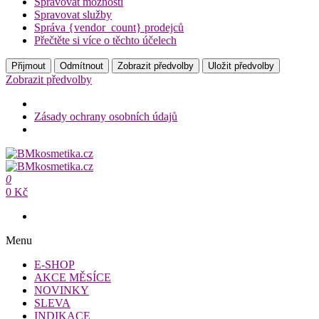
Spravovat možnosti
Spravovat služby
Správa {vendor_count} prodejců
Přečtěte si více o těchto účelech
Přijmout
Odmítnout
Zobrazit předvolby
Uložit předvolby
Zobrazit předvolby
Zásady ochrany osobních údajů
Přeskočit
na
BMkosmetika.cz
obsah
0
BMkosmetika.cz
0 Kč
Menu
E-SHOP
AKCE MĚSÍCE
NOVINKY
SLEVA
INDIKACE