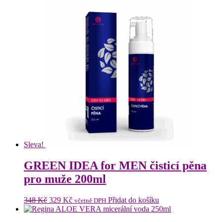
Sleva!
GREEN IDEA for MEN čisticí pěna
pro muže 200ml
Původní
Aktuální
348
Kč
329
Kč
Přidat do košíku
včetně DPH
cena
cena
byla:
je: