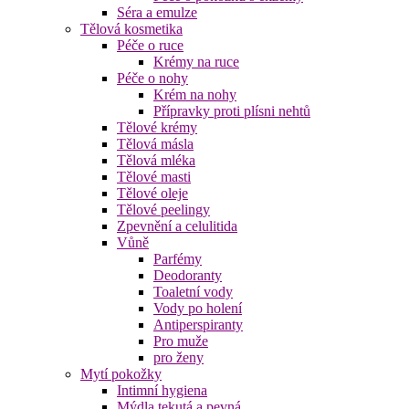
Séra a emulze
Tělová kosmetika
Péče o ruce
Krémy na ruce
Péče o nohy
Krém na nohy
Přípravky proti plísni nehtů
Tělové krémy
Tělová másla
Tělová mléka
Tělové masti
Tělové oleje
Tělové peelingy
Zpevnění a celulitida
Vůně
Parfémy
Deodoranty
Toaletní vody
Vody po holení
Antiperspiranty
Pro muže
pro ženy
Mytí pokožky
Intimní hygiena
Mýdla tekutá a pevná