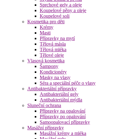
Sprchové gely a oleje
Koupelové pěny a oleje
Koupelové soli
Kosmetika pro děti
Krémy
Masti
Přípravky na mytí
Tělová másla
Tělová mléka
Tělové oleje
Vlasová kosmetika
Šampony
Kondicionéry
Masky na vlasy
Séra a speciální péče o vlasy
Antibakteriální přípravky
Antibakteriální gely
Antibakteriální mýdla
Sluneční ochrana
Přípravky na opalování
Přípravky po opalování
Samoopalovací přípravky
Masážní přípravky
Masážní krémy a mléka
Masážní gely