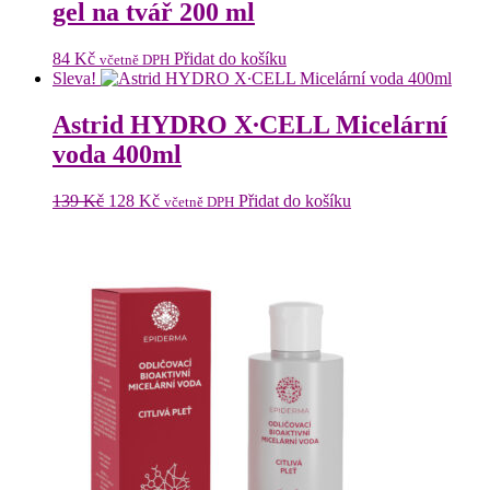
gel na tvář 200 ml
84
Kč
Přidat do košíku
včetně DPH
Sleva!
Astrid HYDRO X∙CELL Micelární
voda 400ml
Původní
Aktuální
139
Kč
128
Kč
Přidat do košíku
včetně DPH
cena
cena
byla:
je:
139 Kč.
128 Kč.