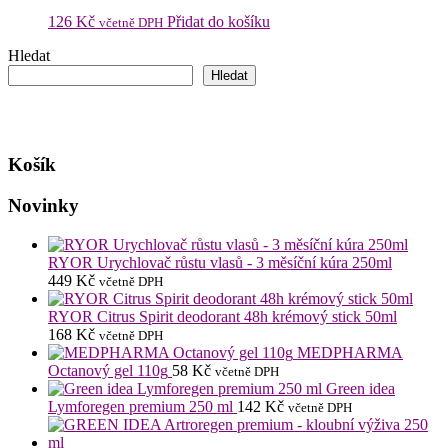
126
Kč
Přidat do košíku
včetně DPH
Hledat
Hledat
Košík
Novinky
RYOR Urychlovač růstu vlasů - 3 měsíční kúra 250ml
449
Kč
včetně DPH
RYOR Citrus Spirit deodorant 48h krémový stick 50ml
168
Kč
včetně DPH
MEDPHARMA
Octanový gel 110g
58
Kč
včetně DPH
Green idea
Lymforegen premium 250 ml
142
Kč
včetně DPH