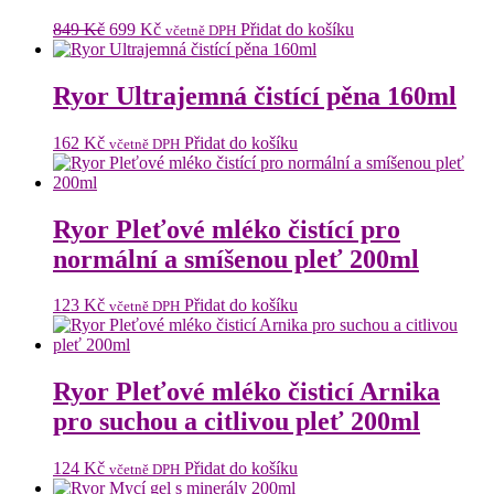
Původní
Aktuální
849
Kč
699
Kč
Přidat do košíku
včetně DPH
cena
cena
byla:
je:
849 Kč.
699 Kč.
Ryor Ultrajemná čistící pěna 160ml
162
Kč
Přidat do košíku
včetně DPH
Ryor Pleťové mléko čistící pro
normální a smíšenou pleť 200ml
123
Kč
Přidat do košíku
včetně DPH
Ryor Pleťové mléko čisticí Arnika
pro suchou a citlivou pleť 200ml
124
Kč
Přidat do košíku
včetně DPH