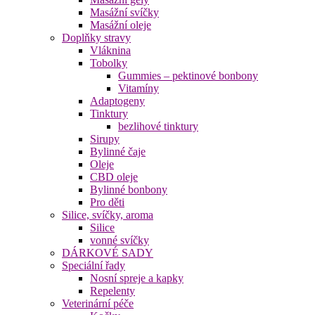
Masážní svíčky
Masážní oleje
Doplňky stravy
Vláknina
Tobolky
Gummies – pektinové bonbony
Vitamíny
Adaptogeny
Tinktury
bezlihové tinktury
Sirupy
Bylinné čaje
Oleje
CBD oleje
Bylinné bonbony
Pro děti
Silice, svíčky, aroma
Silice
vonné svíčky
DÁRKOVÉ SADY
Speciální řady
Nosní spreje a kapky
Repelenty
Veterinární péče