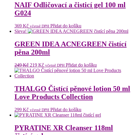
NAIF Odličovací a čisticí gel 100 ml
G024
369
Kč
Přidat do košíku
včetně DPH
Sleva!
GREEN IDEA ACNEGREEN čistící
pěna 200ml
Původní
Aktuální
249
Kč
219
Kč
Přidat do košíku
včetně DPH
cena
cena
byla:
je:
249 Kč.
219 Kč.
THALGO Čistící pěnové lotion 50 ml
Love Products Collection
299
Kč
Přidat do košíku
včetně DPH
PYRATINE XR Cleanser 118ml