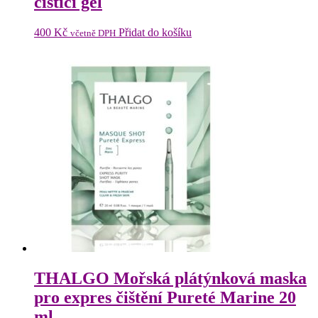
čistící gel
400
Kč
Přidat do košíku
včetně DPH
THALGO Mořská plátýnková maska
pro expres čištění Pureté Marine 20
ml