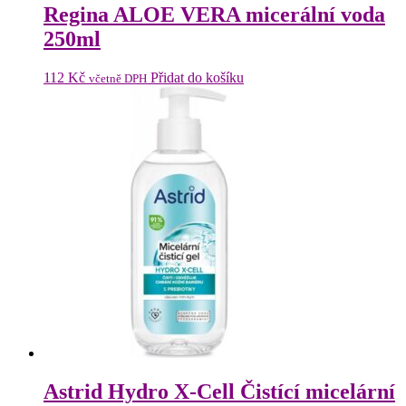
348 Kč.
329 Kč.
Regina ALOE VERA micerální voda
250ml
112
Kč
Přidat do košíku
včetně DPH
Astrid Hydro X-Cell Čistící micelární