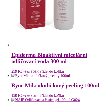
Epiderma Bioaktivní micelární
odličovací voda 300 ml
259
Kč
Přidat do košíku
včetně DPH
Ryor Mikrokuličkový peeling 100ml
159
Kč
Přidat do košíku
včetně DPH