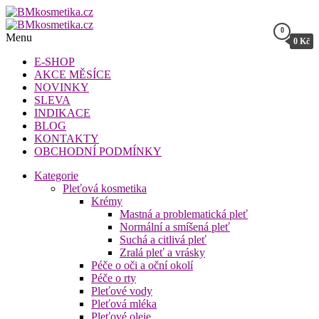
Přeskočit
na
0
BMkosmetika.cz
obsah
Menu
0 Kč
BMkosmetika.cz
E-SHOP
AKCE MĚSÍCE
NOVINKY
SLEVA
INDIKACE
BLOG
KONTAKTY
OBCHODNÍ PODMÍNKY
Kategorie
Pleťová kosmetika
Krémy
Mastná a problematická pleť
Normální a smíšená pleť
Suchá a citlivá pleť
Zralá pleť a vrásky
Péče o oči a oční okolí
Péče o rty
Pleťové vody
Pleťová mléka
Pleťové oleje