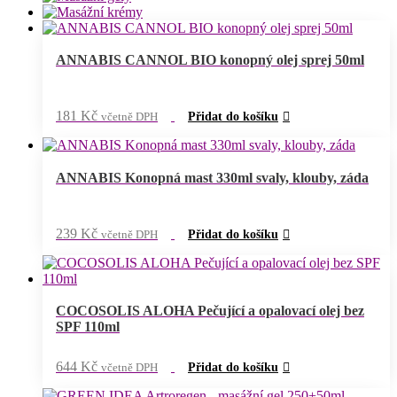
ANNABIS CANNOL BIO konopný olej sprej 50ml
181
Kč
včetně DPH
Přidat do košíku
ANNABIS Konopná mast 330ml svaly, klouby, záda
239
Kč
včetně DPH
Přidat do košíku
COCOSOLIS ALOHA Pečující a opalovací olej bez
SPF 110ml
644
Kč
včetně DPH
Přidat do košíku