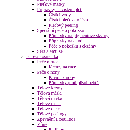
Pleťové masky
Přípravky na čistění pleti
Čistící vody
Čistící pleťová mléka
Pleťový peeling
Speciální péče o pokožku
Přípravky na pigmentové skvrny
Přípravky na akné
Péče o pokožku s ekzémy
Séra a emulze
Tělová kosmetika
Péče o ruce
Krémy na ruce
Péče o nohy
Krém na nohy
Přípravky proti plísni nehtů
Tělové krémy
Tělová másla
Tělová mléka
Tělové masti
Tělové oleje
Tělové peelingy
Zpevnění a celulitida
Vůně
Parfémy