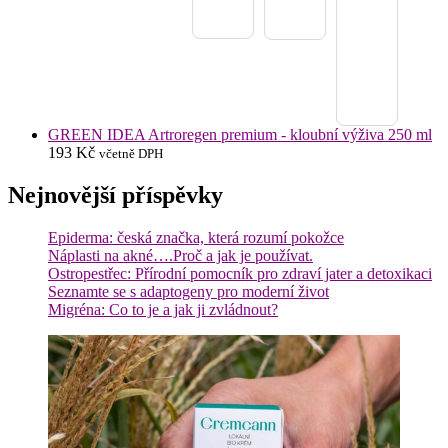
GREEN IDEA Artroregen premium - kloubní výživa 250 ml
193
Kč
včetně DPH
Nejnovější příspěvky
Epiderma: česká značka, která rozumí pokožce
Náplasti na akné….Proč a jak je používat.
Ostropestřec: Přírodní pomocník pro zdraví jater a detoxikaci
Seznamte se s adaptogeny pro moderní život
Migréna: Co to je a jak ji zvládnout?