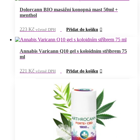
103 Kč.
93 Kč.
Dolorcann BIO masážní konopná mast 50ml +
menthol
223
Kč
včetně DPH
Přidat do košíku
Annabis Varicann Q10 gel s koloidním stříbrem 75
ml
221
Kč
včetně DPH
Přidat do košíku