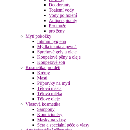
Deodoranty
Toaletní vody
Vody po holení
Antiperspiranty
Pro muže
pro ženy
Mytí pokožky
Intimní hygiena
Mýdla tekutá a pevná
Sprchové gely a oleje
Koupelové pěny a oleje
Koupelové soli
Kosmetika pro děti
Krémy
Masti
Přípravky na mytí
Tělová másla
Tělová mléka
Tělové oleje
Vlasová kosmetika
Šampony
Kondicionéry
Masky na vlasy
Séra a speciální péče o vlasy