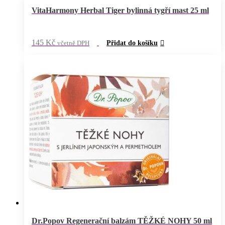
VitaHarmony Herbal Tiger bylinná tygří mast 25 ml
145
Kč
včetně DPH
Přidat do košíku
Dr.Popov Regenerační balzám TĚŽKÉ NOHY 50 ml