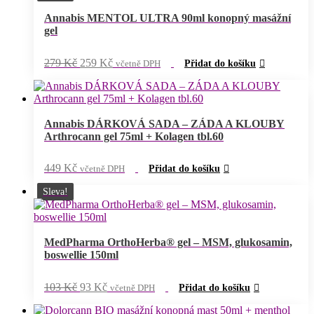
Annabis MENTOL ULTRA 90ml konopný masážní
gel
Původní
Aktuální
279
Kč
259
Kč
včetně DPH
Přidat do košíku
cena
cena
byla:
je:
279 Kč.
259 Kč.
Annabis DÁRKOVÁ SADA – ZÁDA A KLOUBY
Arthrocann gel 75ml + Kolagen tbl.60
449
Kč
včetně DPH
Přidat do košíku
Sleva!
MedPharma OrthoHerba® gel – MSM, glukosamin,
boswellie 150ml
Původní
Aktuální
103
Kč
93
Kč
včetně DPH
Přidat do košíku
cena
cena
byla:
je: