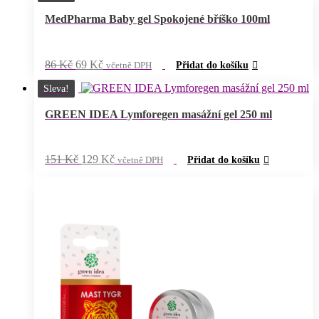
169 Kč.
149 Kč.
MedPharma Baby gel Spokojené bříško 100ml
Původní
Aktuální
86
Kč
69
Kč
včetně DPH
Přidat do košíku
cena
cena
byla:
je:
Sleva!
86 Kč.
69 Kč.
GREEN IDEA Lymforegen masážní gel 250 ml
Původní
Aktuální
151
Kč
129
Kč
včetně DPH
Přidat do košíku
cena
cena
byla:
je:
151 Kč.
129 Kč.