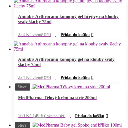
Annabis Arthrocann konopný gel hřejivý na klouby
svaly šlachy 75ml
224
Kč
včetně DPH
Přidat do košíku
Annabis Arthrocann konopný gel na klouby svaly
šlachy 75ml
224
Kč
včetně DPH
Přidat do košíku
Sleva!
MedPharma Tělový krém na strie 200ml
Původní
Aktuální
169
Kč
149
Kč
včetně DPH
Přidat do košíku
cena
cena
byla:
je:
Sleva!