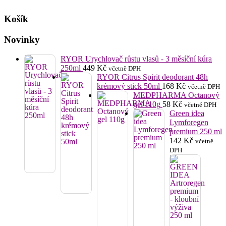
Košík
Novinky
RYOR Urychlovač růstu vlasů - 3 měsíční kúra
250ml
449
Kč
včetně DPH
RYOR Citrus Spirit deodorant 48h
krémový stick 50ml
168
Kč
včetně DPH
MEDPHARMA Octanový
gel 110g
58
Kč
včetně DPH
Green idea
Lymforegen
premium 250 ml
142
Kč
včetně
DPH