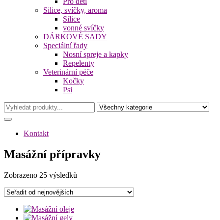
Pro děti
Silice, svíčky, aroma
Silice
vonné svíčky
DÁRKOVÉ SADY
Speciální řady
Nosní spreje a kapky
Repelenty
Veterinární péče
Kočky
Psi
Kontakt
Masážní přípravky
Seřazeno
Zobrazeno 25 výsledků
od
nejnovějších