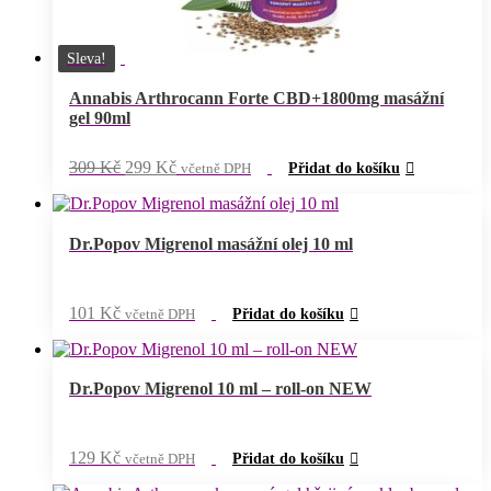
Sleva!
Annabis Arthrocann Forte CBD+1800mg masážní
gel 90ml
Původní
Aktuální
309
Kč
299
Kč
včetně DPH
Přidat do košíku
cena
cena
byla:
je:
309 Kč.
299 Kč.
Dr.Popov Migrenol masážní olej 10 ml
101
Kč
včetně DPH
Přidat do košíku
Dr.Popov Migrenol 10 ml – roll-on NEW
129
Kč
včetně DPH
Přidat do košíku