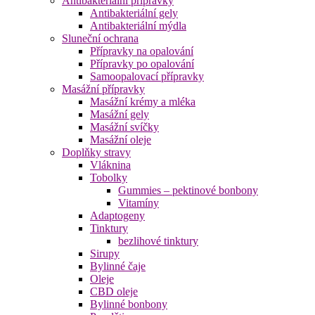
Antibakteriální přípravky
Antibakteriální gely
Antibakteriální mýdla
Sluneční ochrana
Přípravky na opalování
Přípravky po opalování
Samoopalovací přípravky
Masážní přípravky
Masážní krémy a mléka
Masážní gely
Masážní svíčky
Masážní oleje
Doplňky stravy
Vláknina
Tobolky
Gummies – pektinové bonbony
Vitamíny
Adaptogeny
Tinktury
bezlihové tinktury
Sirupy
Bylinné čaje
Oleje
CBD oleje
Bylinné bonbony