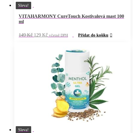
Sleva!
VITAHARMONY CureTouch Kostivalová mast 100
ml
Původní
Aktuální
149
Kč
129
Kč
včetně DPH
Přidat do košíku
cena
cena
byla:
je:
149 Kč.
129 Kč.
Sleva!