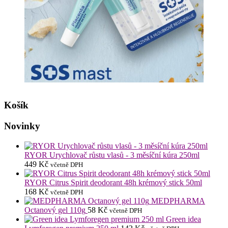
Košík
Novinky
RYOR Urychlovač růstu vlasů - 3 měsíční kúra 250ml
449
Kč
včetně DPH
RYOR Citrus Spirit deodorant 48h krémový stick 50ml
168
Kč
včetně DPH
MEDPHARMA
Octanový gel 110g
58
Kč
včetně DPH
Green idea