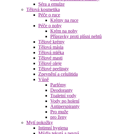
Séra a emulze
Tělová kosmetika
Péče o ruce
Krémy na ruce
Péče o nohy
Krém na nohy
Přípravky proti plísni nehtů
Tělové krémy
Tělová másla
Tělová mléka
Tělové masti
Tělové oleje
Tělové peelingy
Zpevnění a celulitida
Vůně
Parfémy
Deodoranty
Toaletní vody
Vody po holení
Antiperspiranty
Pro muže
pro ženy
Mytí pokožky
Intimní hygiena
Mýdla tekutá a pevná