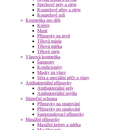
Sprchové gely a oleje
Koupelové pěny a oleje
Koupelové soli
Kosmetika pro děti
Krémy
Masti
Přípravky na mytí
Tělová másla
Tělová mléka
Tělové oleje
Vlasová kosmetika
Šampony
Kondicionéry
Masky na vlasy
Séra a speciální péče o vlasy
Antibakteriální přípravky
Antibakteriální gely
Antibakteriální mýdla
Sluneční ochrana
Přípravky na opalování
Přípravky po opalování
Samoopalovací přípravky
Masážní přípravky
Masážní krémy a mléka
Masážní gely