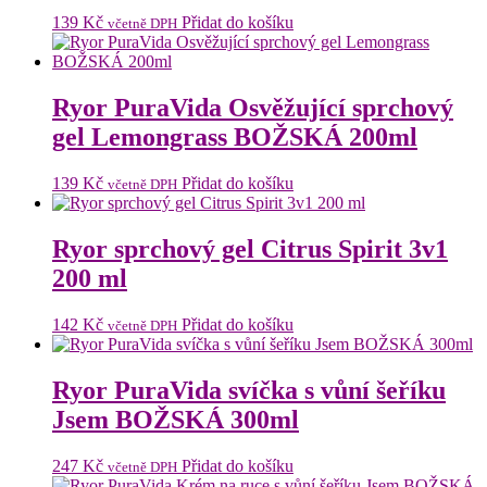
139
Kč
Přidat do košíku
včetně DPH
Ryor PuraVida Osvěžující sprchový
gel Lemongrass BOŽSKÁ 200ml
139
Kč
Přidat do košíku
včetně DPH
Ryor sprchový gel Citrus Spirit 3v1
200 ml
142
Kč
Přidat do košíku
včetně DPH
Ryor PuraVida svíčka s vůní šeříku
Jsem BOŽSKÁ 300ml
247
Kč
Přidat do košíku
včetně DPH