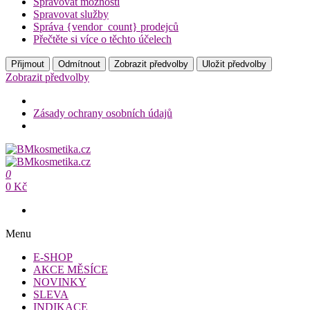
Spravovat možnosti
Spravovat služby
Správa {vendor_count} prodejců
Přečtěte si více o těchto účelech
Přijmout
Odmítnout
Zobrazit předvolby
Uložit předvolby
Zobrazit předvolby
Zásady ochrany osobních údajů
Přeskočit
na
BMkosmetika.cz
obsah
0
BMkosmetika.cz
0 Kč
Menu
E-SHOP
AKCE MĚSÍCE
NOVINKY
SLEVA
INDIKACE