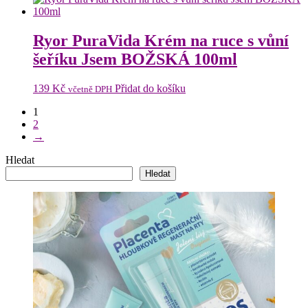
Ryor PuraVida Krém na ruce s vůní
šeříku Jsem BOŽSKÁ 100ml
139
Kč
Přidat do košíku
včetně DPH
1
2
→
Hledat
Hledat