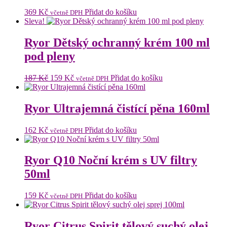
369
Kč
Přidat do košíku
včetně DPH
Sleva!
Ryor Dětský ochranný krém 100 ml
pod pleny
Původní
Aktuální
187
Kč
159
Kč
Přidat do košíku
včetně DPH
cena
cena
byla:
je:
187 Kč.
159 Kč.
Ryor Ultrajemná čistící pěna 160ml
162
Kč
Přidat do košíku
včetně DPH
Ryor Q10 Noční krém s UV filtry
50ml
159
Kč
Přidat do košíku
včetně DPH
Ryor Citrus Spirit tělový suchý olej