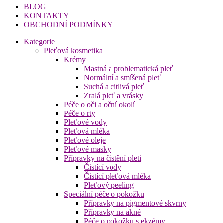
BLOG
KONTAKTY
OBCHODNÍ PODMÍNKY
Kategorie
Pleťová kosmetika
Krémy
Mastná a problematická pleť
Normální a smíšená pleť
Suchá a citlivá pleť
Zralá pleť a vrásky
Péče o oči a oční okolí
Péče o rty
Pleťové vody
Pleťová mléka
Pleťové oleje
Pleťové masky
Přípravky na čistění pleti
Čistící vody
Čistící pleťová mléka
Pleťový peeling
Speciální péče o pokožku
Přípravky na pigmentové skvrny
Přípravky na akné
Péče o pokožku s ekzémy