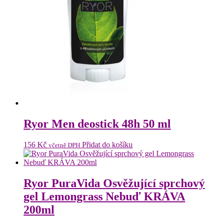
Ryor Men deostick 48h 50 ml
156
Kč
Přidat do košíku
včetně DPH
Ryor PuraVida Osvěžující sprchový
gel Lemongrass Nebuď KRÁVA
200ml