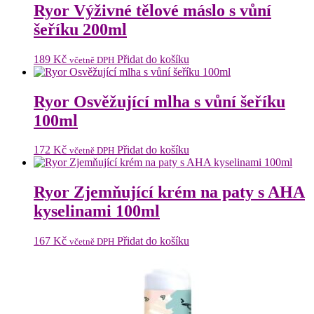
Ryor Výživné tělové máslo s vůní
šeříku 200ml
189
Kč
Přidat do košíku
včetně DPH
Ryor Osvěžující mlha s vůní šeříku
100ml
172
Kč
Přidat do košíku
včetně DPH
Ryor Zjemňující krém na paty s AHA
kyselinami 100ml
167
Kč
Přidat do košíku
včetně DPH