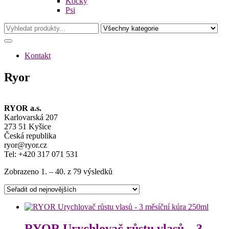
Kočky
Psi
Kontakt
Ryor
RYOR a.s.
Karlovarská 207
273 51 Kyšice
Česká republika
ryor@ryor.cz
Tel: +420 317 071 531
Seřazeno
Zobrazeno 1. – 40. z 79 výsledků
od
nejnovějších
RYOR Urychlovač růstu vlasů – 3