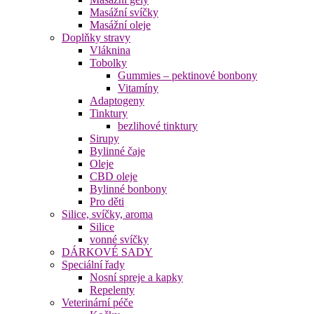
Masážní svíčky
Masážní oleje
Doplňky stravy
Vláknina
Tobolky
Gummies – pektinové bonbony
Vitamíny
Adaptogeny
Tinktury
bezlihové tinktury
Sirupy
Bylinné čaje
Oleje
CBD oleje
Bylinné bonbony
Pro děti
Silice, svíčky, aroma
Silice
vonné svíčky
DÁRKOVÉ SADY
Speciální řady
Nosní spreje a kapky
Repelenty
Veterinární péče