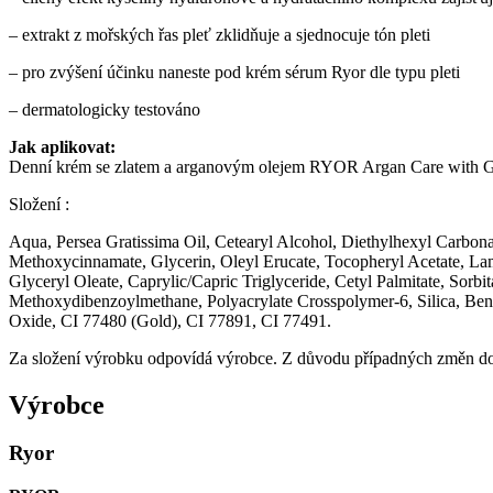
– extrakt z mořských řas pleť zklidňuje a sjednocuje tón pleti
– pro zvýšení účinku naneste pod krém sérum Ryor dle typu pleti
– dermatologicky testováno
Jak aplikovat:
Denní krém se zlatem a arganovým olejem RYOR Argan Care with Gold
Složení :
Aqua, Persea Gratissima Oil, Cetearyl Alcohol, Diethylhexyl Carbona
Methoxycinnamate, Glycerin, Oleyl Erucate, Tocopheryl Acetate, Lam
Glyceryl Oleate, Caprylic/Capric Triglyceride, Cetyl Palmitate, Sorb
Methoxydibenzoylmethane, Polyacrylate Crosspolymer-6, Silica, Benz
Oxide, CI 77480 (Gold), CI 77891, CI 77491.
Za složení výrobku odpovídá výrobce. Z důvodu případných změn dop
Výrobce
Ryor