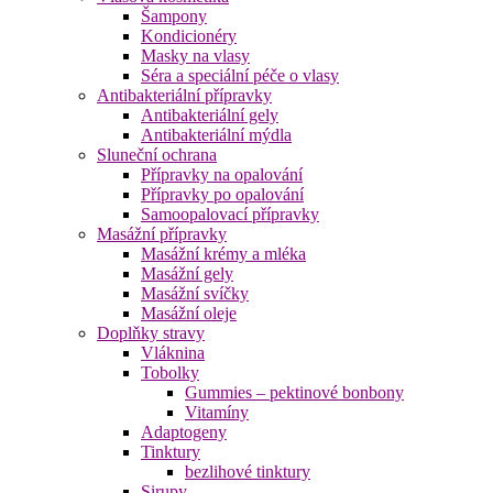
Šampony
Kondicionéry
Masky na vlasy
Séra a speciální péče o vlasy
Antibakteriální přípravky
Antibakteriální gely
Antibakteriální mýdla
Sluneční ochrana
Přípravky na opalování
Přípravky po opalování
Samoopalovací přípravky
Masážní přípravky
Masážní krémy a mléka
Masážní gely
Masážní svíčky
Masážní oleje
Doplňky stravy
Vláknina
Tobolky
Gummies – pektinové bonbony
Vitamíny
Adaptogeny
Tinktury
bezlihové tinktury
Sirupy