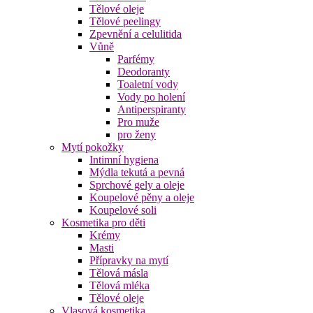
Tělové oleje
Tělové peelingy
Zpevnění a celulitida
Vůně
Parfémy
Deodoranty
Toaletní vody
Vody po holení
Antiperspiranty
Pro muže
pro ženy
Mytí pokožky
Intimní hygiena
Mýdla tekutá a pevná
Sprchové gely a oleje
Koupelové pěny a oleje
Koupelové soli
Kosmetika pro děti
Krémy
Masti
Přípravky na mytí
Tělová másla
Tělová mléka
Tělové oleje
Vlasová kosmetika