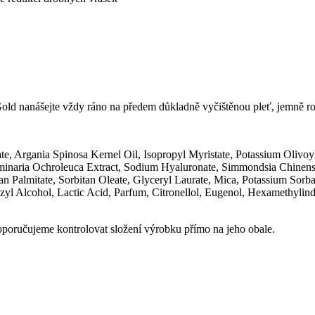
 nanášejte vždy ráno na předem důkladně vyčištěnou pleť, jemně roze
te, Argania Spinosa Kernel Oil, Isopropyl Myristate, Potassium Olivoy
inaria Ochroleuca Extract, Sodium Hyaluronate, Simmondsia Chinensis 
itan Palmitate, Sorbitan Oleate, Glyceryl Laurate, Mica, Potassium So
yl Alcohol, Lactic Acid, Parfum, Citronellol, Eugenol, Hexamethylind
oručujeme kontrolovat složení výrobku přímo na jeho obale.