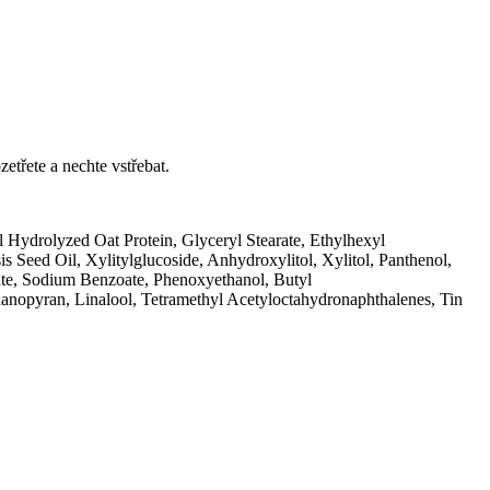
třete a nechte vstřebat.
l Hydrolyzed Oat Protein, Glyceryl Stearate, Ethylhexyl
Seed Oil, Xylitylglucoside, Anhydroxylitol, Xylitol, Panthenol,
rbate, Sodium Benzoate, Phenoxyethanol, Butyl
anopyran, Linalool, Tetramethyl Acetyloctahydronaphthalenes, Tin