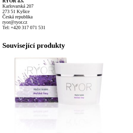
RYOR a.s.
Karlovarská 207
273 51 Kyšice
Česká republika
ryor@ryor.cz
Tel: +420 317 071 531
Související produkty