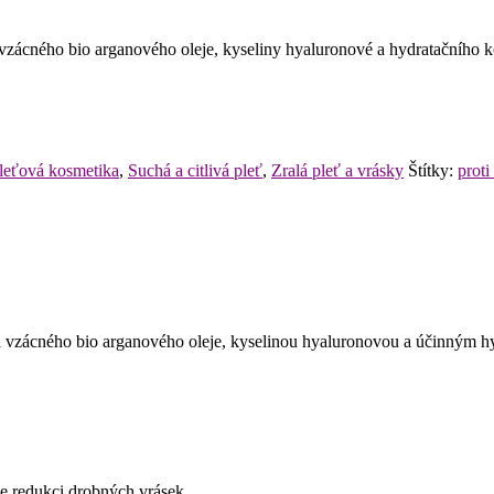
 vzácného bio arganového oleje, kyseliny hyaluronové a hydratačního 
leťová kosmetika
,
Suchá a citlivá pleť
,
Zralá pleť a vrásky
Štítky:
prot
 a vzácného bio arganového oleje, kyselinou hyaluronovou a účinným 
je redukci drobných vrásek