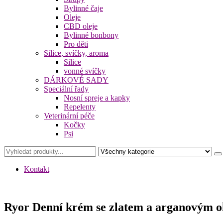
Bylinné čaje
Oleje
CBD oleje
Bylinné bonbony
Pro děti
Silice, svíčky, aroma
Silice
vonné svíčky
DÁRKOVÉ SADY
Speciální řady
Nosní spreje a kapky
Repelenty
Veterinární péče
Kočky
Psi
Kontakt
Ryor Denní krém se zlatem a arganovým o