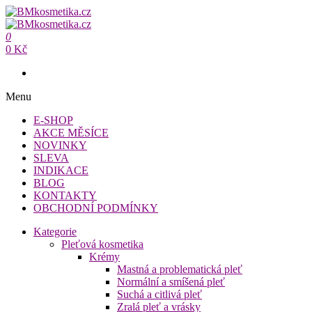
Přeskočit
na
BMkosmetika.cz
obsah
0
BMkosmetika.cz
0 Kč
Menu
E-SHOP
AKCE MĚSÍCE
NOVINKY
SLEVA
INDIKACE
BLOG
KONTAKTY
OBCHODNÍ PODMÍNKY
Kategorie
Pleťová kosmetika
Krémy
Mastná a problematická pleť
Normální a smíšená pleť
Suchá a citlivá pleť
Zralá pleť a vrásky