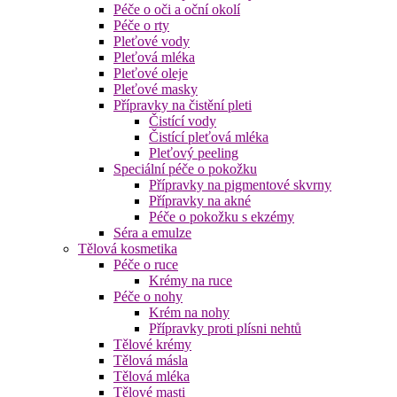
Péče o oči a oční okolí
Péče o rty
Pleťové vody
Pleťová mléka
Pleťové oleje
Pleťové masky
Přípravky na čistění pleti
Čistící vody
Čistící pleťová mléka
Pleťový peeling
Speciální péče o pokožku
Přípravky na pigmentové skvrny
Přípravky na akné
Péče o pokožku s ekzémy
Séra a emulze
Tělová kosmetika
Péče o ruce
Krémy na ruce
Péče o nohy
Krém na nohy
Přípravky proti plísni nehtů
Tělové krémy
Tělová másla
Tělová mléka
Tělové masti