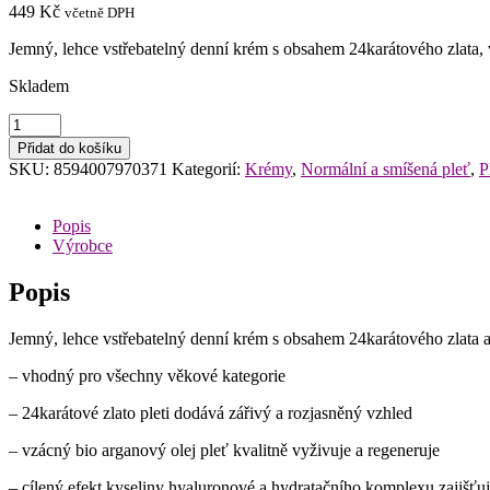
449
Kč
včetně DPH
Jemný, lehce vstřebatelný denní krém s obsahem 24karátového zlata,
Skladem
Ryor
Denní
Přidat do košíku
krém
SKU:
8594007970371
Kategorií:
Krémy
,
Normální a smíšená pleť
,
P
se
zlatem
a
Popis
arganovým
Výrobce
olejem
50ml
Popis
množství
Jemný, lehce vstřebatelný denní krém s obsahem 24karátového zlata
– vhodný pro všechny věkové kategorie
– 24karátové zlato pleti dodává zářivý a rozjasněný vzhled
– vzácný bio arganový olej pleť kvalitně vyživuje a regeneruje
– cílený efekt kyseliny hyaluronové a hydratačního komplexu zajišťu