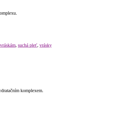
komplexu.
i vráskám
,
suchá pleť
,
vrásky
hydratačním komplexem.