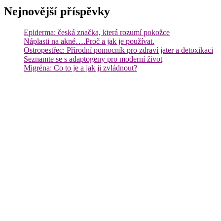
Nejnovější příspěvky
Epiderma: česká značka, která rozumí pokožce
Náplasti na akné….Proč a jak je používat.
Ostropestřec: Přírodní pomocník pro zdraví jater a detoxikaci
Seznamte se s adaptogeny pro moderní život
Migréna: Co to je a jak ji zvládnout?