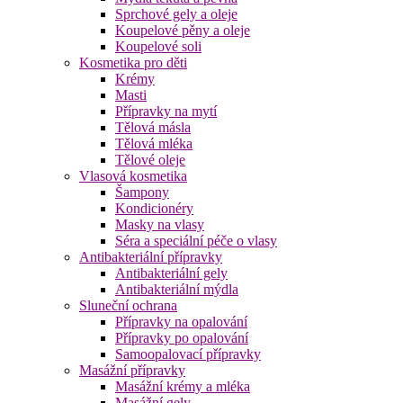
Sprchové gely a oleje
Koupelové pěny a oleje
Koupelové soli
Kosmetika pro děti
Krémy
Masti
Přípravky na mytí
Tělová másla
Tělová mléka
Tělové oleje
Vlasová kosmetika
Šampony
Kondicionéry
Masky na vlasy
Séra a speciální péče o vlasy
Antibakteriální přípravky
Antibakteriální gely
Antibakteriální mýdla
Sluneční ochrana
Přípravky na opalování
Přípravky po opalování
Samoopalovací přípravky
Masážní přípravky
Masážní krémy a mléka
Masážní gely