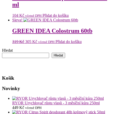
ml
104
Kč
Přidat do košíku
včetně DPH
Sleva!
GREEN IDEA Colostrum 60tb
Původní
Aktuální
319
Kč
305
Kč
Přidat do košíku
včetně DPH
cena
cena
Hledat
byla:
je:
319 Kč.
305 Kč.
Hledat
Košík
Novinky
RYOR Urychlovač růstu vlasů - 3 měsíční kúra 250ml
449
Kč
včetně DPH