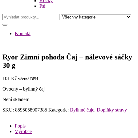
Kočky
Psi
Kontakt
Ryor Zimní pohoda Čaj – nálevové sáčky
30 g
101
Kč
včetně DPH
Ovocný – bylinný čaj
Není skladem
SKU:
8595058907385
Kategorie:
Bylinné čaje
,
Doplňky stravy
Popis
Výrobce