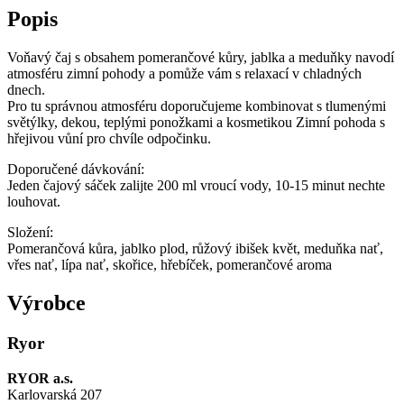
Popis
Voňavý čaj s obsahem pomerančové kůry, jablka a meduňky navodí
atmosféru zimní pohody a pomůže vám s relaxací v chladných
dnech.
Pro tu správnou atmosféru doporučujeme kombinovat s tlumenými
světýlky, dekou, teplými ponožkami a kosmetikou Zimní pohoda s
hřejivou vůní pro chvíle odpočinku.
Doporučené dávkování:
Jeden čajový sáček zalijte 200 ml vroucí vody, 10-15 minut nechte
louhovat.
Složení:
Pomerančová kůra, jablko plod, růžový ibišek květ, meduňka nať,
vřes nať, lípa nať, skořice, hřebíček, pomerančové aroma
Výrobce
Ryor
RYOR a.s.
Karlovarská 207