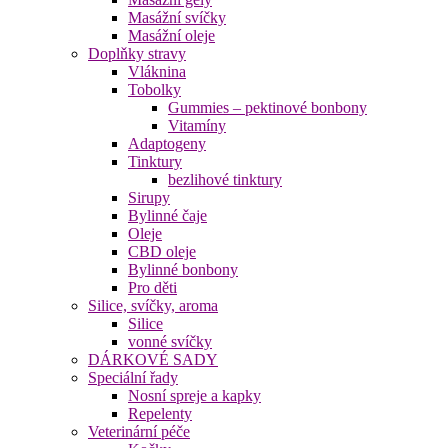
Masážní svíčky
Masážní oleje
Doplňky stravy
Vláknina
Tobolky
Gummies – pektinové bonbony
Vitamíny
Adaptogeny
Tinktury
bezlihové tinktury
Sirupy
Bylinné čaje
Oleje
CBD oleje
Bylinné bonbony
Pro děti
Silice, svíčky, aroma
Silice
vonné svíčky
DÁRKOVÉ SADY
Speciální řady
Nosní spreje a kapky
Repelenty
Veterinární péče