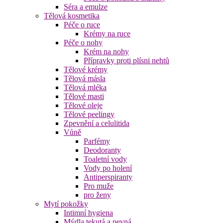
Séra a emulze
Tělová kosmetika
Péče o ruce
Krémy na ruce
Péče o nohy
Krém na nohy
Přípravky proti plísni nehtů
Tělové krémy
Tělová másla
Tělová mléka
Tělové masti
Tělové oleje
Tělové peelingy
Zpevnění a celulitida
Vůně
Parfémy
Deodoranty
Toaletní vody
Vody po holení
Antiperspiranty
Pro muže
pro ženy
Mytí pokožky
Intimní hygiena
Mýdla tekutá a pevná