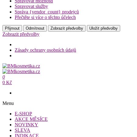
Spravovat možnosti
Spravovat služby
Správa {vendor_count} prodejců
Přečtěte si více o těchto účelech
Přijmout
Odmítnout
Zobrazit předvolby
Uložit předvolby
Zobrazit předvolby
Zásady ochrany osobních údajů
Přeskočit
na
BMkosmetika.cz
obsah
0
BMkosmetika.cz
0 Kč
Menu
E-SHOP
AKCE MĚSÍCE
NOVINKY
SLEVA
INDIKACE