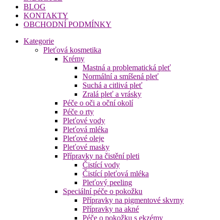
BLOG
KONTAKTY
OBCHODNÍ PODMÍNKY
Kategorie
Pleťová kosmetika
Krémy
Mastná a problematická pleť
Normální a smíšená pleť
Suchá a citlivá pleť
Zralá pleť a vrásky
Péče o oči a oční okolí
Péče o rty
Pleťové vody
Pleťová mléka
Pleťové oleje
Pleťové masky
Přípravky na čistění pleti
Čistící vody
Čistící pleťová mléka
Pleťový peeling
Speciální péče o pokožku
Přípravky na pigmentové skvrny
Přípravky na akné
Péče o pokožku s ekzémy