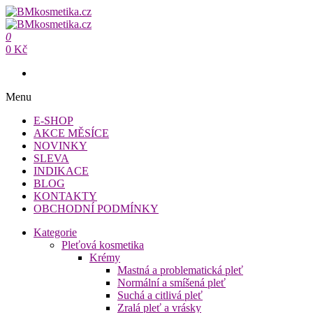
Přeskočit
na
BMkosmetika.cz
obsah
0
BMkosmetika.cz
0 Kč
Menu
E-SHOP
AKCE MĚSÍCE
NOVINKY
SLEVA
INDIKACE
BLOG
KONTAKTY
OBCHODNÍ PODMÍNKY
Kategorie
Pleťová kosmetika
Krémy
Mastná a problematická pleť
Normální a smíšená pleť
Suchá a citlivá pleť
Zralá pleť a vrásky