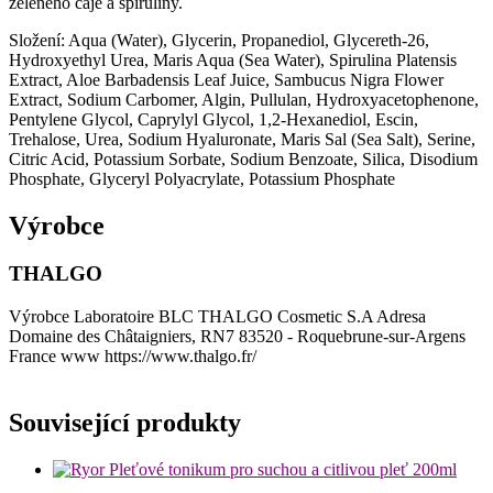
zeleného čaje a spiruliny.
Složení: Aqua (Water), Glycerin, Propanediol, Glycereth-26,
Hydroxyethyl Urea, Maris Aqua (Sea Water), Spirulina Platensis
Extract, Aloe Barbadensis Leaf Juice, Sambucus Nigra Flower
Extract, Sodium Carbomer, Algin, Pullulan, Hydroxyacetophenone,
Pentylene Glycol, Caprylyl Glycol, 1,2-Hexanediol, Escin,
Trehalose, Urea, Sodium Hyaluronate, Maris Sal (Sea Salt), Serine,
Citric Acid, Potassium Sorbate, Sodium Benzoate, Silica, Disodium
Phosphate, Glyceryl Polyacrylate, Potassium Phosphate
Výrobce
THALGO
Výrobce Laboratoire BLC THALGO Cosmetic S.A Adresa
Domaine des Châtaigniers, RN7 83520 - Roquebrune-sur-Argens
France www https://www.thalgo.fr/
Související produkty