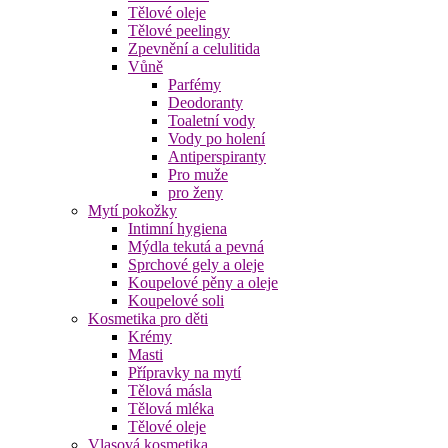
Tělové oleje
Tělové peelingy
Zpevnění a celulitida
Vůně
Parfémy
Deodoranty
Toaletní vody
Vody po holení
Antiperspiranty
Pro muže
pro ženy
Mytí pokožky
Intimní hygiena
Mýdla tekutá a pevná
Sprchové gely a oleje
Koupelové pěny a oleje
Koupelové soli
Kosmetika pro děti
Krémy
Masti
Přípravky na mytí
Tělová másla
Tělová mléka
Tělové oleje
Vlasová kosmetika