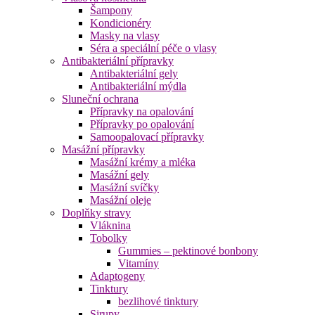
Šampony
Kondicionéry
Masky na vlasy
Séra a speciální péče o vlasy
Antibakteriální přípravky
Antibakteriální gely
Antibakteriální mýdla
Sluneční ochrana
Přípravky na opalování
Přípravky po opalování
Samoopalovací přípravky
Masážní přípravky
Masážní krémy a mléka
Masážní gely
Masážní svíčky
Masážní oleje
Doplňky stravy
Vláknina
Tobolky
Gummies – pektinové bonbony
Vitamíny
Adaptogeny
Tinktury
bezlihové tinktury
Sirupy