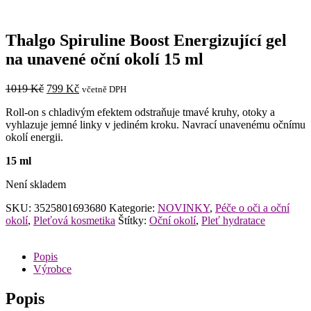
Thalgo Spiruline Boost Energizující gel
na unavené oční okolí 15 ml
Původní
Aktuální
1019
Kč
799
Kč
včetně DPH
cena
cena
Roll-on s chladivým efektem odstraňuje tmavé kruhy, otoky a
byla:
je:
vyhlazuje jemné linky v jediném kroku. Navrací unavenému očnímu
1019 Kč.
799 Kč.
okolí energii.
15 ml
Není skladem
SKU:
3525801693680
Kategorie:
NOVINKY
,
Péče o oči a oční
okolí
,
Pleťová kosmetika
Štítky:
Oční okolí
,
Pleť hydratace
Popis
Výrobce
Popis