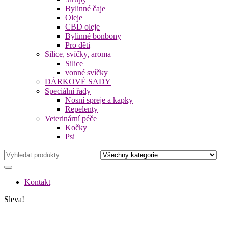
Bylinné čaje
Oleje
CBD oleje
Bylinné bonbony
Pro děti
Silice, svíčky, aroma
Silice
vonné svíčky
DÁRKOVÉ SADY
Speciální řady
Nosní spreje a kapky
Repelenty
Veterinární péče
Kočky
Psi
Kontakt
Sleva!