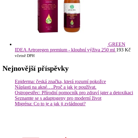
GREEN
IDEA Artroregen premium - kloubní výživa 250 ml
193
Kč
včetně DPH
Nejnovější příspěvky
Epiderma: česká značka, která rozumí pokožce
Náplasti na akné….Proč a jak je používat.
Ostropestřec: Přírodní pomocník pro zdraví jater a detoxikaci
Seznamte se s adaptogeny pro moderní život
Migréna: Co to je a jak ji zvládnout?