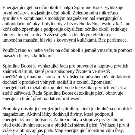
Energizující gel na oční okolí Thalgo Spiruline Boost vyhlazuje
první vrásky a rozjasňuje oční okolí. Zelenomodrá mikrořasa
spirulina v kombinaci s mořským magnéziem má energizující a
antioxidační účinky. Polyfenoly z bezového květu a escin z kaštanu
koňského zpevňuje a podporuje okysličení očního okolí, redukuje
otoky a tmavé kruhy. Svěžest gelu s chladivým efektem je
umocněna masážní hlavicí s kovovými kuličkami. Bez parfemace.
Použití: ráno a / nebo večer na oční okolí a jemně vmasírujte pomocí
masážní hlavy s kuličkami.
Spiruline Boost je vyhlazující řada pro prevenci a nápravu prvních
známek stárnutí, které jsou způsobeny životem ve městě:
znečištěním, únavou a stresem. V důsledku působení těchto faktorů
dochází k produkci volných radikálů a toxinů. Zpomalení
energetického metabolismu pleti vede ke vzniku prvních vrásek a
ztrátě zářivosti. Řada Spiruline Boost detoxikuje pleť, obnovuje
energii a chrání před oxidativním stresem.
Produkty obsahují energizující spirulinu, která je doplněna o mořské
magnézium. Aktivní látky dodávají živiny, které podporují
energetický metabolismus. Antioxidanty a stopové prvky chrání
před oxidativním stresem a předchází stárnutí pleti. Vyhlazují první
vrásky a obnovují jas pleti. Mají energizující mořskou vůni řasy,