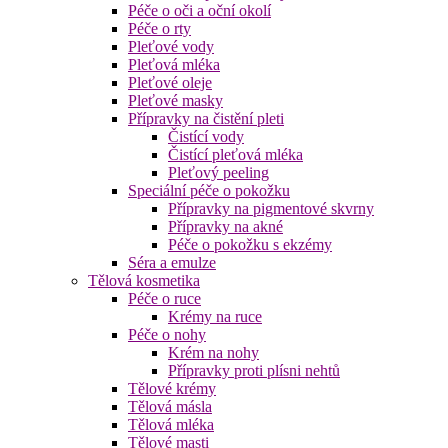
Péče o oči a oční okolí
Péče o rty
Pleťové vody
Pleťová mléka
Pleťové oleje
Pleťové masky
Přípravky na čistění pleti
Čistící vody
Čistící pleťová mléka
Pleťový peeling
Speciální péče o pokožku
Přípravky na pigmentové skvrny
Přípravky na akné
Péče o pokožku s ekzémy
Séra a emulze
Tělová kosmetika
Péče o ruce
Krémy na ruce
Péče o nohy
Krém na nohy
Přípravky proti plísni nehtů
Tělové krémy
Tělová másla
Tělová mléka
Tělové masti