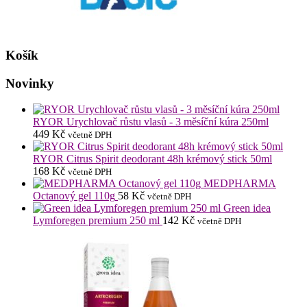
Košík
Novinky
RYOR Urychlovač růstu vlasů - 3 měsíční kúra 250ml
449
Kč
včetně DPH
RYOR Citrus Spirit deodorant 48h krémový stick 50ml
168
Kč
včetně DPH
MEDPHARMA
Octanový gel 110g
58
Kč
včetně DPH
Green idea
Lymforegen premium 250 ml
142
Kč
včetně DPH