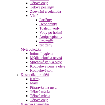
Tělové oleje
Tělové peelingy
Zpevnění a celulitida
Vůně
Parfémy
Deodoranty
Toaletní vody
Vody po holení
Antiperspiranty
Pro muže
pro ženy
Mytí pokožky
Intimní hygiena
Mýdla tekutá a pevná
Sprchové gely a oleje
Koupelové pěny a oleje
Koupelové soli
Kosmetika pro děti
Krémy
Masti
Přípravky na mytí
Tělová másla
Tělová mléka
Tělové oleje
Vlasová kosmetika