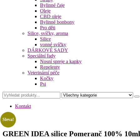
Bylinné čaje
Oleje
CBD oleje
Bylinné bonbony
Pro děti
Silice, svíčky, aroma
Silice
vonné svíčky
DÁRKOVÉ SADY
Speciální řady
Nosní spreje a kapky
Repelenty
Veterinární péče
Kočky
Psi
Kontakt
Sleva!
GREEN IDEA silice Pomeranč 100% 10m