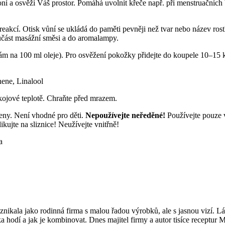
voní a osvěží Váš prostor. Pomáhá uvolnit křeče např. při menstruačníc
eakcí. Otisk vůní se ukládá do paměti pevněji než tvar nebo název rostli
učást masážní směsi a do aromalampy.
ám na 100 ml oleje). Pro osvěžení pokožky přidejte do koupele 10–15 
nene, Linalool
kojové teplotě. Chraňte před mrazem.
eny. Není vhodné pro děti.
Nepoužívejte neředěné!
Používejte pouze 
ikujte na sliznice! Neužívejte vnitřně!
a
ikala jako rodinná firma s malou řadou výrobků, ale s jasnou vizí. Lás
a hodí a jak je kombinovat. Dnes majitel firmy a autor tisíce receptur 