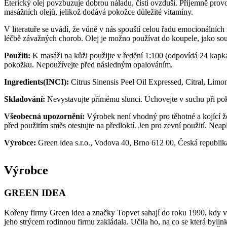
Éterický olej povzbuzuje dobrou náladu, čistí ovzduší. Příjemně pro
masážních olejů, jelikož dodává pokožce důležité vitamíny.
V literatuře se uvádí, že vůně v nás spouští celou řadu emocionálních r
léčbě závažných chorob. Olej je možno používat do koupele, jako so
Použití:
K masáži na kůži použijte v ředění 1:100 (odpovídá 24 kapk
pokožku. Nepoužívejte před následným opalováním.
Ingredients(INCI):
Citrus Sinensis Peel Oil Expressed, Citral, Limo
Skladování:
Nevystavujte přímému slunci. Uchovejte v suchu při po
Všeobecná upozornění:
Výrobek není vhodný pro těhotné a kojící ž
před použitím směs otestujte na předloktí. Jen pro zevní použití. Neapl
Výrobce:
Green idea s.r.o., Vodova 40, Brno 612 00, Česká republik
Výrobce
GREEN IDEA
Kořeny firmy Green idea a značky Topvet sahají do roku 1990, kdy vzn
jeho strýcem rodinnou firmu zakládala. Učila ho, na co se která bylink