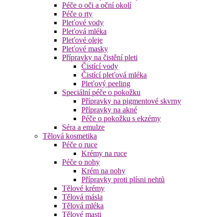
Péče o oči a oční okolí
Péče o rty
Pleťové vody
Pleťová mléka
Pleťové oleje
Pleťové masky
Přípravky na čistění pleti
Čistící vody
Čistící pleťová mléka
Pleťový peeling
Speciální péče o pokožku
Přípravky na pigmentové skvrny
Přípravky na akné
Péče o pokožku s ekzémy
Séra a emulze
Tělová kosmetika
Péče o ruce
Krémy na ruce
Péče o nohy
Krém na nohy
Přípravky proti plísni nehtů
Tělové krémy
Tělová másla
Tělová mléka
Tělové masti