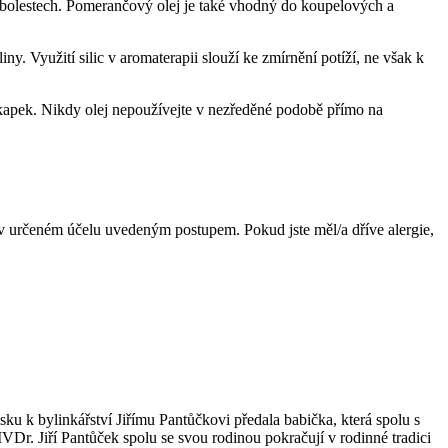
h bolestech. Pomerančový olej je také vhodný do koupelových a
ny. Využití silic v aromaterapii slouží ke zmírnění potíží, ne však k
kapek. Nikdy olej nepoužívejte v nezředěné podobě přímo na
v urče­ném účelu uvedeným postupem. Pokud jste měl/a dříve alergie,
ku k bylinkářství Jiřímu Pantůčkovi předala babička, která spolu s
MVDr. Jiří Pantůček spolu se svou rodinou pokračují v rodinné tradici