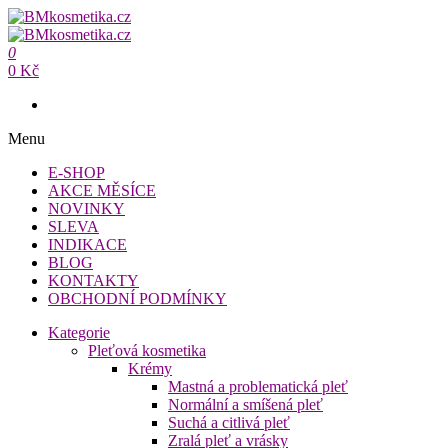
Přeskočit
na
BMkosmetika.cz
obsah
0
BMkosmetika.cz
0 Kč
Menu
E-SHOP
AKCE MĚSÍCE
NOVINKY
SLEVA
INDIKACE
BLOG
KONTAKTY
OBCHODNÍ PODMÍNKY
Kategorie
Pleťová kosmetika
Krémy
Mastná a problematická pleť
Normální a smíšená pleť
Suchá a citlivá pleť
Zralá pleť a vrásky