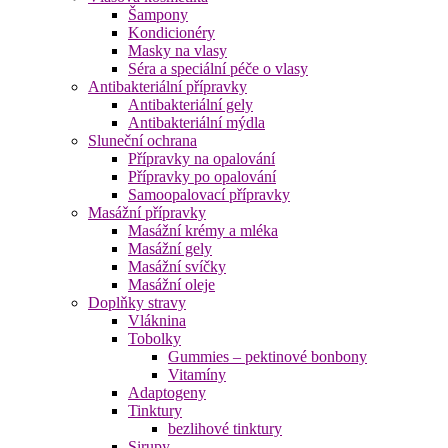
Šampony
Kondicionéry
Masky na vlasy
Séra a speciální péče o vlasy
Antibakteriální přípravky
Antibakteriální gely
Antibakteriální mýdla
Sluneční ochrana
Přípravky na opalování
Přípravky po opalování
Samoopalovací přípravky
Masážní přípravky
Masážní krémy a mléka
Masážní gely
Masážní svíčky
Masážní oleje
Doplňky stravy
Vláknina
Tobolky
Gummies – pektinové bonbony
Vitamíny
Adaptogeny
Tinktury
bezlihové tinktury
Sirupy