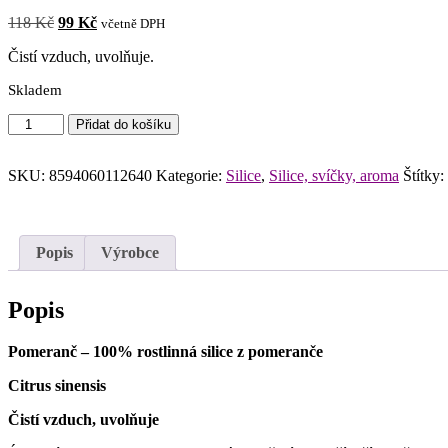
Původní
Aktuální
118
Kč
99
Kč
včetně DPH
cena
cena
Čistí vzduch, uvolňuje.
byla:
je:
118 Kč.
99 Kč.
Skladem
GREEN
Přidat do košíku
IDEA
silice
Pomeranč
SKU:
8594060112640
Kategorie:
Silice
,
Silice, svíčky, aroma
Štítky:
100%
10ml
množství
Popis
Výrobce
Popis
Pomeranč – 100% rostlinná silice z pomeranče
Citrus sinensis
Čistí vzduch, uvolňuje