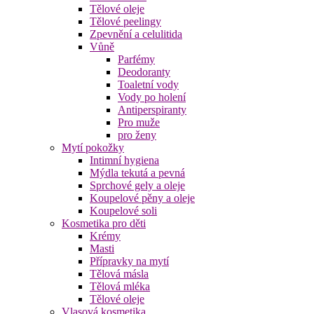
Tělové oleje
Tělové peelingy
Zpevnění a celulitida
Vůně
Parfémy
Deodoranty
Toaletní vody
Vody po holení
Antiperspiranty
Pro muže
pro ženy
Mytí pokožky
Intimní hygiena
Mýdla tekutá a pevná
Sprchové gely a oleje
Koupelové pěny a oleje
Koupelové soli
Kosmetika pro děti
Krémy
Masti
Přípravky na mytí
Tělová másla
Tělová mléka
Tělové oleje
Vlasová kosmetika