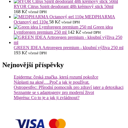
RYOR Citrus Spirit deodorant 48h krémový stick 50ml
168
Kč
včetně DPH
MEDPHARMA
Octanový gel 110g
58
Kč
včetně DPH
Green idea
Lymforegen premium 250 ml
142
Kč
včetně DPH
GREEN IDEA Artroregen premium - kloubní výživa 250 ml
193
Kč
včetně DPH
Nejnovější příspěvky
Epiderma: česká značka, která rozumí pokožce
Náplasti na akné….Proč a jak je používat.
Ostropestřec: Přírodní pomocník pro zdraví jater a detoxikaci
Seznamte se s adaptogeny pro moderní život
Migréna: Co to je a jak ji zvládnout?