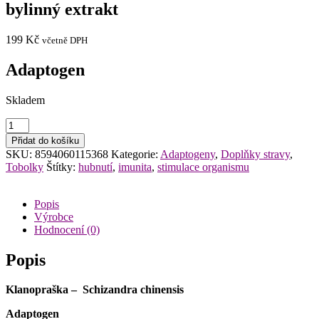
bylinný extrakt
199
Kč
včetně DPH
Adaptogen
Skladem
GREEN
IDEA
Přidat do košíku
Klanopraška
SKU:
8594060115368
Kategorie:
Adaptogeny
,
Doplňky stravy
,
čínská
Tobolky
Štítky:
hubnutí
,
imunita
,
stimulace organismu
60tb
bylinný
extrakt
Popis
množství
Výrobce
Hodnocení (0)
Popis
Klanopraška – Schizandra chinensis
Adaptogen