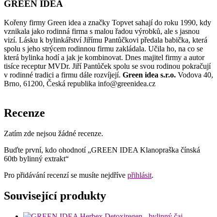
GREEN IDEA
Kořeny firmy Green idea a značky Topvet sahají do roku 1990, kdy
vznikala jako rodinná firma s malou řadou výrobků, ale s jasnou
vizí. Lásku k bylinkářství Jiřímu Pantůčkovi předala babička, která
spolu s jeho strýcem rodinnou firmu zakládala. Učila ho, na co se
která bylinka hodí a jak je kombinovat. Dnes majitel firmy a autor
tisíce receptur MVDr. Jiří Pantůček spolu se svou rodinou pokračují
v rodinné tradici a firmu dále rozvíjejí.
Green idea s.r.o.
Vodova 40,
Brno, 61200, Česká republika info@greenidea.cz
Recenze
Zatím zde nejsou žádné recenze.
Buďte první, kdo ohodnotí „GREEN IDEA Klanopraška čínská
60tb bylinný extrakt“
Pro přidávání recenzí se musíte nejdříve
přihlásit
.
Související produkty