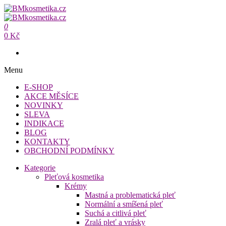
Přeskočit
na
BMkosmetika.cz
obsah
0
BMkosmetika.cz
0 Kč
Menu
E-SHOP
AKCE MĚSÍCE
NOVINKY
SLEVA
INDIKACE
BLOG
KONTAKTY
OBCHODNÍ PODMÍNKY
Kategorie
Pleťová kosmetika
Krémy
Mastná a problematická pleť
Normální a smíšená pleť
Suchá a citlivá pleť
Zralá pleť a vrásky