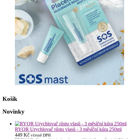
Košík
Novinky
RYOR Urychlovač růstu vlasů - 3 měsíční kúra 250ml
449
Kč
včetně DPH