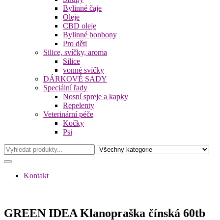
Bylinné čaje
Oleje
CBD oleje
Bylinné bonbony
Pro děti
Silice, svíčky, aroma
Silice
vonné svíčky
DÁRKOVÉ SADY
Speciální řady
Nosní spreje a kapky
Repelenty
Veterinární péče
Kočky
Psi
Kontakt
GREEN IDEA Klanopraška čínská 60tb