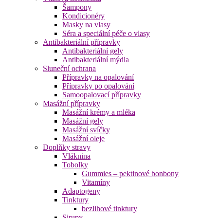
Šampony
Kondicionéry
Masky na vlasy
Séra a speciální péče o vlasy
Antibakteriální přípravky
Antibakteriální gely
Antibakteriální mýdla
Sluneční ochrana
Přípravky na opalování
Přípravky po opalování
Samoopalovací přípravky
Masážní přípravky
Masážní krémy a mléka
Masážní gely
Masážní svíčky
Masážní oleje
Doplňky stravy
Vláknina
Tobolky
Gummies – pektinové bonbony
Vitamíny
Adaptogeny
Tinktury
bezlihové tinktury
Sirupy