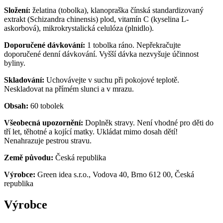
Složení:
želatina (tobolka), klanopraška čínská standardizovaný
extrakt (Schizandra chinensis) plod, vitamín C (kyselina L-
askorbová), mikrokrystalická celulóza (plnidlo).
Doporučené dávkování:
1 tobolka ráno. Nepřekračujte
doporučené denní dávkování. Vyšší dávka nezvyšuje účinnost
byliny.
Skladování:
Uchovávejte v suchu při pokojové teplotě.
Neskladovat na přímém slunci a v mrazu.
Obsah:
60 tobolek
Všeobecná upozornění:
Doplněk stravy. Není vhodné pro děti do
tří let, těhotné a kojící matky. Ukládat mimo dosah dětí!
Nenahrazuje pestrou stravu.
Země původu:
Česká republika
Výrobce:
Green idea s.r.o., Vodova 40, Brno 612 00, Česká
republika
Výrobce