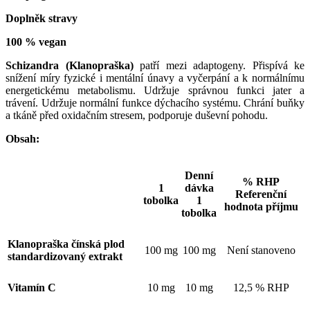
Doplněk stravy
100 % vegan
Schizandra (Klanopraška)
patří mezi adaptogeny. Přispívá ke
snížení míry fyzické i mentální únavy a vyčerpání a k normálnímu
energetickému metabolismu. Udržuje správnou funkci jater a
trávení. Udržuje normální funkce dýchacího systému. Chrání buňky
a tkáně před oxidačním stresem, podporuje duševní pohodu.
Obsah:
Denní
% RHP
1
dávka
Referenční
tobolka
1
hodnota příjmu
tobolka
Klanopraška čínská plod
100 mg
100 mg
Není stanoveno
standardizovaný extrakt
Vitamín C
10 mg
10 mg
12,5 % RHP