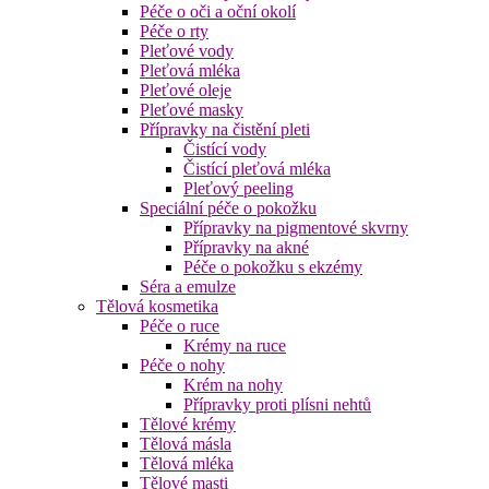
Péče o oči a oční okolí
Péče o rty
Pleťové vody
Pleťová mléka
Pleťové oleje
Pleťové masky
Přípravky na čistění pleti
Čistící vody
Čistící pleťová mléka
Pleťový peeling
Speciální péče o pokožku
Přípravky na pigmentové skvrny
Přípravky na akné
Péče o pokožku s ekzémy
Séra a emulze
Tělová kosmetika
Péče o ruce
Krémy na ruce
Péče o nohy
Krém na nohy
Přípravky proti plísni nehtů
Tělové krémy
Tělová másla
Tělová mléka
Tělové masti