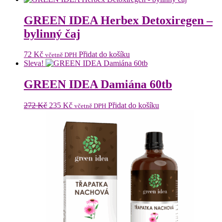
GREEN IDEA Herbex Detoxiregen –
bylinný čaj
72
Kč
Přidat do košíku
včetně DPH
Sleva!
GREEN IDEA Damiána 60tb
Původní
Aktuální
272
Kč
235
Kč
Přidat do košíku
včetně DPH
cena
cena
byla:
je:
272 Kč.
235 Kč.