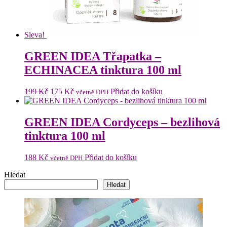
Sleva!
GREEN IDEA Třapatka –
ECHINACEA tinktura 100 ml
Původní
Aktuální
199
Kč
175
Kč
Přidat do košíku
včetně DPH
cena
cena
byla:
je:
199 Kč.
175 Kč.
GREEN IDEA Cordyceps – bezlihová
tinktura 100 ml
188
Kč
Přidat do košíku
včetně DPH
Hledat
Hledat