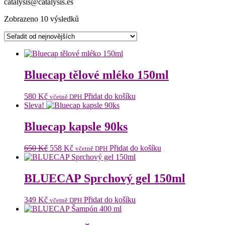
catalysis@catalysis.es
Seřazeno
Zobrazeno 10 výsledků
od
nejnovějších
Bluecap tělové mléko 150ml
580
Kč
Přidat do košíku
včetně DPH
Sleva!
Bluecap kapsle 90ks
Původní
Aktuální
650
Kč
558
Kč
Přidat do košíku
včetně DPH
cena
cena
byla:
je:
650 Kč.
558 Kč.
BLUECAP Sprchový gel 150ml
349
Kč
Přidat do košíku
včetně DPH