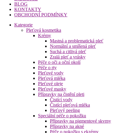
BLOG
KONTAKTY
OBCHODNÍ PODMÍNKY
Kategorie
Pleťová kosmetika
Krémy
Mastná a problematická pleť
Normální a smíšená pleť
Suchá a citlivá pleť
Zralá pleť a vrásky
Péče o oči a oční okolí
Péče o rty
Pleťové vody
Pleťová mléka
Pleťové oleje
Pleťové masky
Přípravky na čistění pleti
Čistící vody
Čistící pleťová mléka
Pleťový peeling
Speciální péče o pokožku
Přípravky na pigmentové skvrny
Přípravky na akné
Péče o pokožku s ekzémy