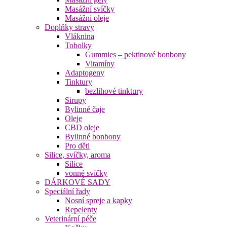
Masážní svíčky
Masážní oleje
Doplňky stravy
Vláknina
Tobolky
Gummies – pektinové bonbony
Vitamíny
Adaptogeny
Tinktury
bezlihové tinktury
Sirupy
Bylinné čaje
Oleje
CBD oleje
Bylinné bonbony
Pro děti
Silice, svíčky, aroma
Silice
vonné svíčky
DÁRKOVÉ SADY
Speciální řady
Nosní spreje a kapky
Repelenty
Veterinární péče