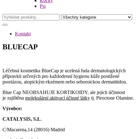
Kočky
Psi
Kontakt
BLUECAP
Léčebná kosmetika BlueCap je ucelená řada dermatologických
přípravků určených pro každodenní hygienu kůže postižené
psoriázou, atopickým ekzémem nebo seboroickou dermatitidou.
Blue Cap
NEOBSAHUJE KORTIKOIDY
, ale jejich účinnost
je zajištěna
molekulární aktivací účinné látky
tj. Piroctone Olamine.
Výrobce:
CATALYSIS, S.L
.
C/Macarena,14 (28016) Madrid