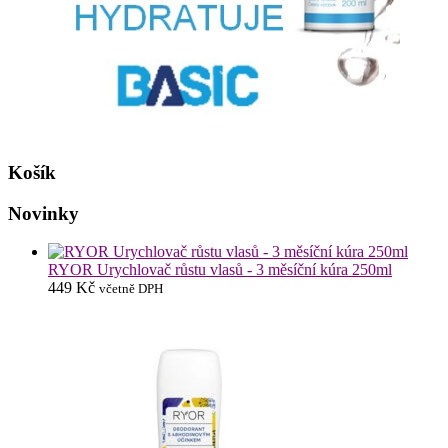
Košík
Novinky
RYOR Urychlovač růstu vlasů - 3 měsíční kúra 250ml
449
Kč
včetně DPH