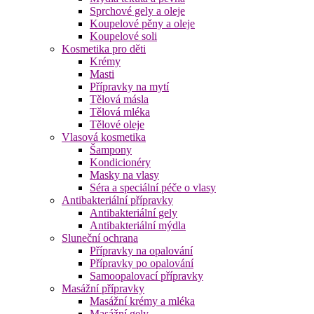
Sprchové gely a oleje
Koupelové pěny a oleje
Koupelové soli
Kosmetika pro děti
Krémy
Masti
Přípravky na mytí
Tělová másla
Tělová mléka
Tělové oleje
Vlasová kosmetika
Šampony
Kondicionéry
Masky na vlasy
Séra a speciální péče o vlasy
Antibakteriální přípravky
Antibakteriální gely
Antibakteriální mýdla
Sluneční ochrana
Přípravky na opalování
Přípravky po opalování
Samoopalovací přípravky
Masážní přípravky
Masážní krémy a mléka
Masážní gely