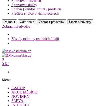
Spravovat možnosti
Spravovat služby
Správa {vendor_count} prodejců
Přečtěte si více o těchto účelech
Přijmout
Odmítnout
Zobrazit předvolby
Uložit předvolby
Zobrazit předvolby
Zásady ochrany osobních údajů
Přeskočit
na
BMkosmetika.cz
obsah
0
BMkosmetika.cz
0 Kč
Menu
E-SHOP
AKCE MĚSÍCE
NOVINKY
SLEVA
INDIKACE