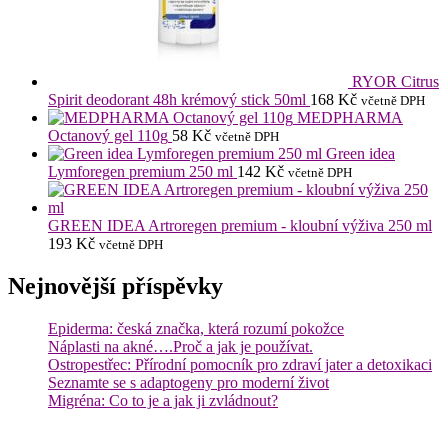
RYOR Citrus
Spirit deodorant 48h krémový stick 50ml
168
Kč
včetně DPH
MEDPHARMA
Octanový gel 110g
58
Kč
včetně DPH
Green idea
Lymforegen premium 250 ml
142
Kč
včetně DPH
GREEN IDEA Artroregen premium - kloubní výživa 250 ml
193
Kč
včetně DPH
Nejnovější příspěvky
Epiderma: česká značka, která rozumí pokožce
Náplasti na akné….Proč a jak je používat.
Ostropestřec: Přírodní pomocník pro zdraví jater a detoxikaci
Seznamte se s adaptogeny pro moderní život
Migréna: Co to je a jak ji zvládnout?