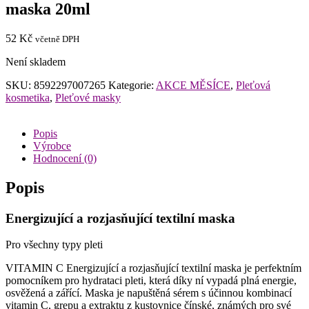
maska 20ml
52
Kč
včetně DPH
Není skladem
SKU:
8592297007265
Kategorie:
AKCE MĚSÍCE
,
Pleťová
kosmetika
,
Pleťové masky
Popis
Výrobce
Hodnocení (0)
Popis
Energizující a rozjasňující textilní maska
Pro všechny typy pleti
VITAMIN C Energizující a rozjasňující textilní maska je perfektním
pomocníkem pro hydrataci pleti, která díky ní vypadá plná energie,
osvěžená a zářící. Maska je napuštěná sérem s účinnou kombinací
vitamin C, grepu a extraktu z kustovnice čínské, známých pro své