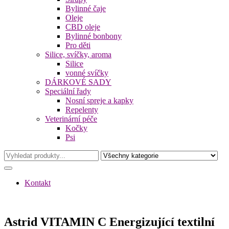
Bylinné čaje
Oleje
CBD oleje
Bylinné bonbony
Pro děti
Silice, svíčky, aroma
Silice
vonné svíčky
DÁRKOVÉ SADY
Speciální řady
Nosní spreje a kapky
Repelenty
Veterinární péče
Kočky
Psi
Kontakt
Astrid VITAMIN C Energizující textilní