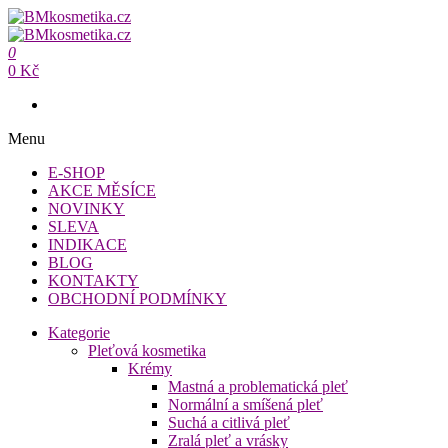
Přeskočit
na
BMkosmetika.cz
obsah
0
BMkosmetika.cz
0 Kč
Menu
E-SHOP
AKCE MĚSÍCE
NOVINKY
SLEVA
INDIKACE
BLOG
KONTAKTY
OBCHODNÍ PODMÍNKY
Kategorie
Pleťová kosmetika
Krémy
Mastná a problematická pleť
Normální a smíšená pleť
Suchá a citlivá pleť
Zralá pleť a vrásky