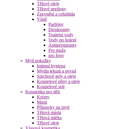
Tělové oleje
Tělové peelingy
Zpevnění a celulitida
Vůně
Parfémy
Deodoranty
Toaletní vody
Vody po holení
Antiperspiranty
Pro muže
pro ženy
Mytí pokožky
Intimní hygiena
Mýdla tekutá a pevná
Sprchové gely a oleje
Koupelové pěny a oleje
Koupelové soli
Kosmetika pro děti
Krémy
Masti
Přípravky na mytí
Tělová másla
Tělová mléka
Tělové oleje
Vlasová kosmetika