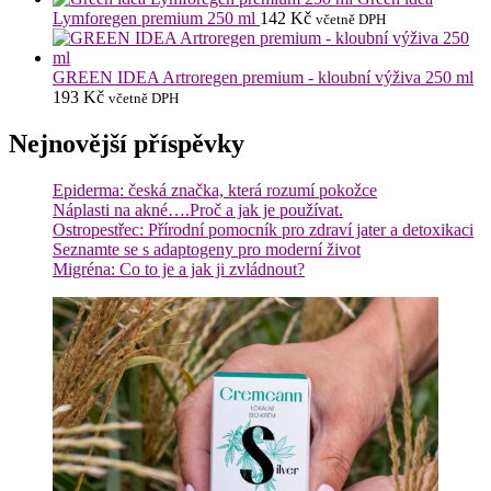
Lymforegen premium 250 ml
142
Kč
včetně DPH
GREEN IDEA Artroregen premium - kloubní výživa 250 ml
193
Kč
včetně DPH
Nejnovější příspěvky
Epiderma: česká značka, která rozumí pokožce
Náplasti na akné….Proč a jak je používat.
Ostropestřec: Přírodní pomocník pro zdraví jater a detoxikaci
Seznamte se s adaptogeny pro moderní život
Migréna: Co to je a jak ji zvládnout?