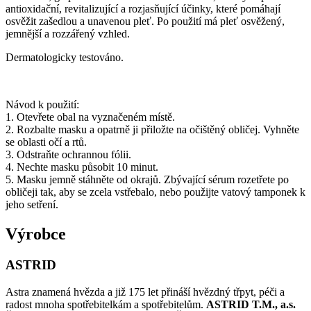
antioxidační, revitalizující a rozjasňující účinky, které pomáhají
osvěžit zašedlou a unavenou pleť. Po použití má pleť osvěžený,
jemnější a rozzářený vzhled.
Dermatologicky testováno.
Návod k použití:
1. Otevřete obal na vyznačeném místě.
2. Rozbalte masku a opatrně ji přiložte na očištěný obličej. Vyhněte
se oblasti očí a rtů.
3. Odstraňte ochrannou fólii.
4. Nechte masku působit 10 minut.
5. Masku jemně stáhněte od okrajů. Zbývající sérum rozetřete po
obličeji tak, aby se zcela vstřebalo, nebo použijte vatový tamponek k
jeho setření.
Výrobce
ASTRID
Astra znamená hvězda a již 175 let přináší hvězdný třpyt, péči a
radost mnoha spotřebitelkám a spotřebitelům.
ASTRID T.M., a.s.