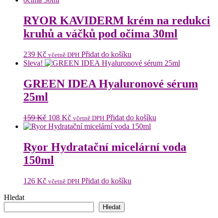
RYOR KAVIDERM krém na redukci
kruhů a váčků pod očima 30ml
239
Kč
Přidat do košíku
včetně DPH
Sleva!
GREEN IDEA Hyaluronové sérum
25ml
Původní
Aktuální
159
Kč
108
Kč
Přidat do košíku
včetně DPH
cena
cena
byla:
je:
159 Kč.
108 Kč.
Ryor Hydratační micelární voda
150ml
126
Kč
Přidat do košíku
včetně DPH
Hledat
Hledat