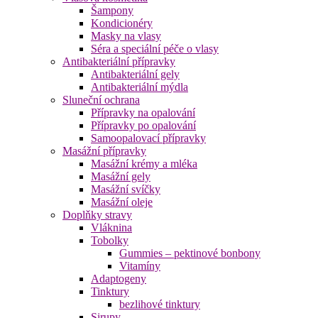
Šampony
Kondicionéry
Masky na vlasy
Séra a speciální péče o vlasy
Antibakteriální přípravky
Antibakteriální gely
Antibakteriální mýdla
Sluneční ochrana
Přípravky na opalování
Přípravky po opalování
Samoopalovací přípravky
Masážní přípravky
Masážní krémy a mléka
Masážní gely
Masážní svíčky
Masážní oleje
Doplňky stravy
Vláknina
Tobolky
Gummies – pektinové bonbony
Vitamíny
Adaptogeny
Tinktury
bezlihové tinktury
Sirupy