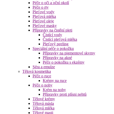
Péče o oči a oční okolí
Péče o rty
Pleťové vody
Pleťová mléka
Pleťové oleje
Pleťové masky
Přípravky na čistění pleti
Čistící vody
Čistící pleťová mléka
Pleťový peeling
Speciální péče o pokožku
Přípravky na pigmentové skvrny
Přípravky na akné
Péče o pokožku s ekzémy
Séra a emulze
Tělová kosmetika
Péče o ruce
Krémy na ruce
Péče o nohy
Krém na nohy
Přípravky proti plísni nehtů
Tělové krémy
Tělová másla
Tělová mléka
Tělové masti