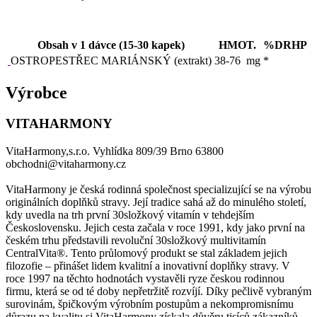
Obsah v 1 dávce (15-30 kapek)
HMOT.
%DRHP
OSTROPESTŘEC MARIÁNSKÝ (extrakt)
38-76
mg
*
Výrobce
VITAHARMONY
VitaHarmony,s.r.o. Vyhlídka 809/39 Brno 63800
obchodni@vitaharmony.cz
VitaHarmony je česká rodinná společnost specializující se na výrobu
originálních doplňků stravy. Její tradice sahá až do minulého století,
kdy uvedla na trh první 30složkový vitamín v tehdejším
Československu. Jejich cesta začala v roce 1991, kdy jako první na
českém trhu představili revoluční 30složkový multivitamín
CentralVita®. Tento průlomový produkt se stal základem jejich
filozofie – přinášet lidem kvalitní a inovativní doplňky stravy. V
roce 1997 na těchto hodnotách vystavěli ryze českou rodinnou
firmu, která se od té doby nepřetržitě rozvíjí. Díky pečlivě vybraným
surovinám, špičkovým výrobním postupům a nekompromisnímu
důrazu na kvalitu si VitaHarmony získala důvěru tisíců zákazníků.