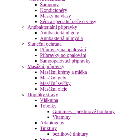
Šampony
Kondicionéry
Masky na vlasy
Séra a speciální péče o vlasy
Antibakteriální přípravky
Antibakteriální gely
Antibakteriální mýdla
Sluneční ochrana
Přípravky na opalování
Přípravky po opalování
Samoopalovací přípravky
Masážní přípravky
Masážní krémy a mléka
Masážní gely
Masážní svíčky
Masážní oleje
Doplňky stravy
Vláknina
Tobolky
Gummies – pektinové bonbony
Vitamíny
Adaptogeny
Tinktury
bezlihové tinktury
Sirupy