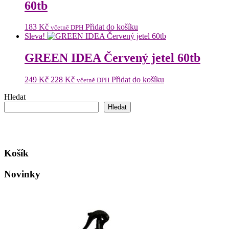
60tb
183
Kč
Přidat do košíku
včetně DPH
Sleva!
GREEN IDEA Červený jetel 60tb
Původní
Aktuální
249
Kč
228
Kč
Přidat do košíku
včetně DPH
cena
cena
Hledat
byla:
je:
249 Kč.
228 Kč.
Hledat
Košík
Novinky