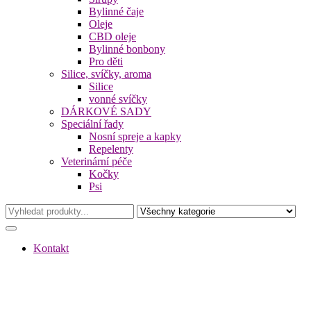
Bylinné čaje
Oleje
CBD oleje
Bylinné bonbony
Pro děti
Silice, svíčky, aroma
Silice
vonné svíčky
DÁRKOVÉ SADY
Speciální řady
Nosní spreje a kapky
Repelenty
Veterinární péče
Kočky
Psi
Kontakt