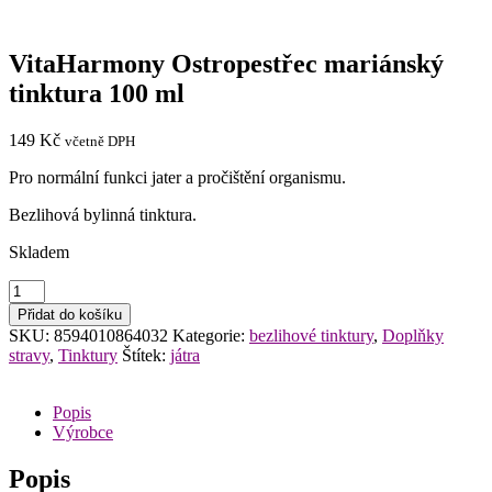
VitaHarmony Ostropestřec mariánský
tinktura 100 ml
149
Kč
včetně DPH
Pro normální funkci jater a pročištění organismu.
Bezlihová bylinná tinktura.
Skladem
VitaHarmony
Ostropestřec
Přidat do košíku
mariánský
SKU:
8594010864032
Kategorie:
bezlihové tinktury
,
Doplňky
tinktura
stravy
,
Tinktury
Štítek:
játra
100
ml
množství
Popis
Výrobce
Popis