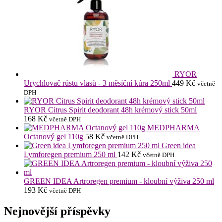
RYOR
Urychlovač růstu vlasů - 3 měsíční kúra 250ml
449
Kč
včetně
DPH
RYOR Citrus Spirit deodorant 48h krémový stick 50ml
168
Kč
včetně DPH
MEDPHARMA
Octanový gel 110g
58
Kč
včetně DPH
Green idea
Lymforegen premium 250 ml
142
Kč
včetně DPH
GREEN IDEA Artroregen premium - kloubní výživa 250 ml
193
Kč
včetně DPH
Nejnovější příspěvky