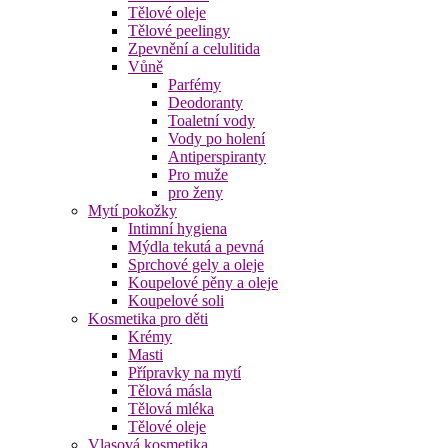
Tělové oleje
Tělové peelingy
Zpevnění a celulitida
Vůně
Parfémy
Deodoranty
Toaletní vody
Vody po holení
Antiperspiranty
Pro muže
pro ženy
Mytí pokožky
Intimní hygiena
Mýdla tekutá a pevná
Sprchové gely a oleje
Koupelové pěny a oleje
Koupelové soli
Kosmetika pro děti
Krémy
Masti
Přípravky na mytí
Tělová másla
Tělová mléka
Tělové oleje
Vlasová kosmetika