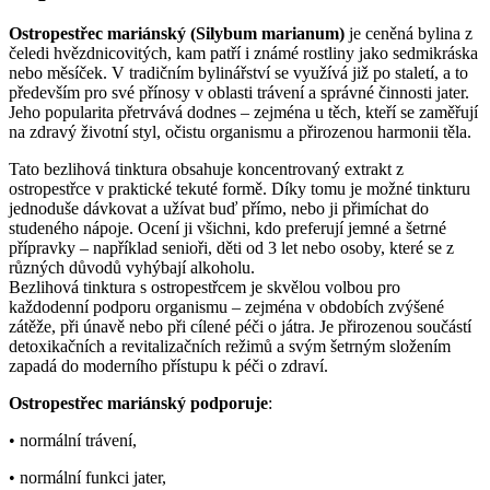
Ostropestřec mariánský (Silybum marianum)
je ceněná bylina z
čeledi hvězdnicovitých, kam patří i známé rostliny jako sedmikráska
nebo měsíček. V tradičním bylinářství se využívá již po staletí, a to
především pro své přínosy v oblasti trávení a správné činnosti jater.
Jeho popularita přetrvává dodnes – zejména u těch, kteří se zaměřují
na zdravý životní styl, očistu organismu a přirozenou harmonii těla.
Tato bezlihová tinktura obsahuje koncentrovaný extrakt z
ostropestřce v praktické tekuté formě. Díky tomu je možné tinkturu
jednoduše dávkovat a užívat buď přímo, nebo ji přimíchat do
studeného nápoje. Ocení ji všichni, kdo preferují jemné a šetrné
přípravky – například senioři, děti od 3 let nebo osoby, které se z
různých důvodů vyhýbají alkoholu.
Bezlihová tinktura s ostropestřcem je skvělou volbou pro
každodenní podporu organismu – zejména v obdobích zvýšené
zátěže, při únavě nebo při cílené péči o játra. Je přirozenou součástí
detoxikačních a revitalizačních režimů a svým šetrným složením
zapadá do moderního přístupu k péči o zdraví.
Ostropestřec mariánský podporuje
:
• normální trávení,
• normální funkci jater,