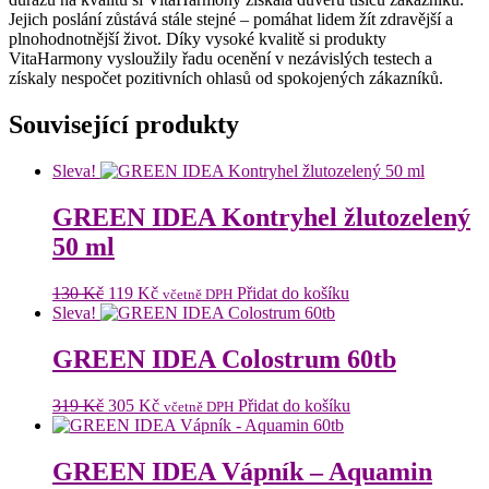
Jejich poslání zůstává stále stejné – pomáhat lidem žít zdravější a
plnohodnotnější život. Díky vysoké kvalitě si produkty
VitaHarmony vysloužily řadu ocenění v nezávislých testech a
získaly nespočet pozitivních ohlasů od spokojených zákazníků.
Související produkty
Sleva!
GREEN IDEA Kontryhel žlutozelený
50 ml
Původní
Aktuální
130
Kč
119
Kč
Přidat do košíku
včetně DPH
cena
cena
Sleva!
byla:
je:
130 Kč.
119 Kč.
GREEN IDEA Colostrum 60tb
Původní
Aktuální
319
Kč
305
Kč
Přidat do košíku
včetně DPH
cena
cena
byla:
je:
319 Kč.
305 Kč.
GREEN IDEA Vápník – Aquamin