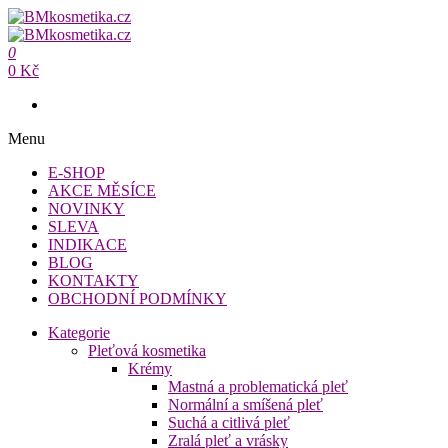
Přeskočit
na
BMkosmetika.cz
obsah
0
BMkosmetika.cz
0 Kč
Menu
E-SHOP
AKCE MĚSÍCE
NOVINKY
SLEVA
INDIKACE
BLOG
KONTAKTY
OBCHODNÍ PODMÍNKY
Kategorie
Pleťová kosmetika
Krémy
Mastná a problematická pleť
Normální a smíšená pleť
Suchá a citlivá pleť
Zralá pleť a vrásky