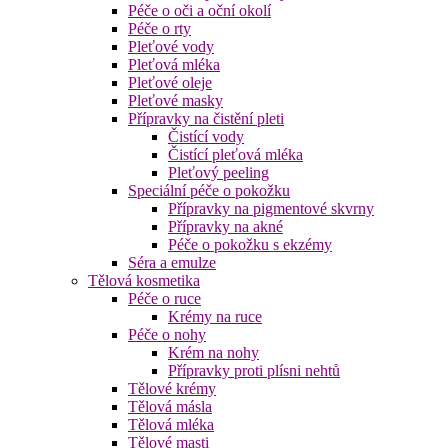
Péče o oči a oční okolí
Péče o rty
Pleťové vody
Pleťová mléka
Pleťové oleje
Pleťové masky
Přípravky na čistění pleti
Čistící vody
Čistící pleťová mléka
Pleťový peeling
Speciální péče o pokožku
Přípravky na pigmentové skvrny
Přípravky na akné
Péče o pokožku s ekzémy
Séra a emulze
Tělová kosmetika
Péče o ruce
Krémy na ruce
Péče o nohy
Krém na nohy
Přípravky proti plísni nehtů
Tělové krémy
Tělová másla
Tělová mléka
Tělové masti