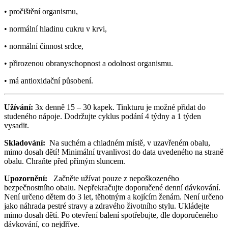
• pročištění organismu,
• normální hladinu cukru v krvi,
• normální činnost srdce,
• přirozenou obranyschopnost a odolnost organismu.
• má antioxidační působení.
Užívání:
3x denně 15 – 30 kapek. Tinkturu je možné přidat do
studeného nápoje. Dodržujte cyklus podání 4 týdny a 1 týden
vysadit.
Skladování:
Na suchém a chladném místě, v uzavřeném obalu,
mimo dosah dětí! Minimální trvanlivost do data uvedeného na straně
obalu. Chraňte před přímým sluncem.
Upozornění:
Začněte užívat pouze z nepoškozeného
bezpečnostního obalu. Nepřekračujte doporučené denní dávkování.
Není určeno dětem do 3 let, těhotným a kojícím ženám. Není určeno
jako náhrada pestré stravy a zdravého životního stylu. Ukládejte
mimo dosah dětí. Po otevření balení spotřebujte, dle doporučeného
dávkování, co nejdříve.