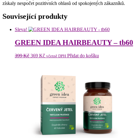
získaly nespočet pozitivních ohlasů od spokojených zákazníků.
Související produkty
Sleva!
GREEN IDEA HAIRBEAUTY – tb60
Původní
Aktuální
399
Kč
369
Kč
Přidat do košíku
včetně DPH
cena
cena
byla:
je:
399 Kč.
369 Kč.