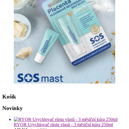
Košík
Novinky
RYOR Urychlovač růstu vlasů - 3 měsíční kúra 250ml