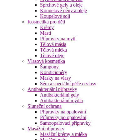
Sprchové gely a oleje
Koupelové pěny a oleje
Koupelové soli
Kosmetika pro děti
Krémy
Masti
Přípravky na mytí
Tělová másla
Tělová mléka
Tělové oleje
Vlasová kosmetika
Šampony
Kondicionéry
Masky na vlasy
Séra a speciální péče o vlasy
Antibakteriální přípravky
Antibakteriální gely
Antibakteriální mýdla
Sluneční ochrana
Přípravky na opalování
Přípravky po opalování
Samoopalovací přípravky
Masážní přípravky
Masážní krémy a mléka
Masážní gely