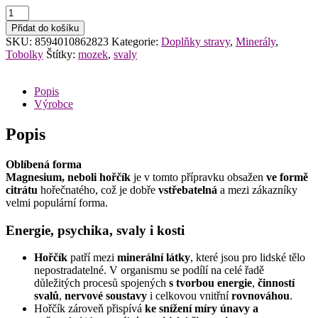
VITAHARMONY
Magnesium
Přidat do košíku
citrát
SKU:
8594010862823
Kategorie:
Doplňky stravy
,
Minerály
,
400
Tobolky
Štítky:
mozek
,
svaly
mg
+
Vitamin
Popis
B6
Výrobce
60tb
množství
Popis
Oblíbená forma
Magnesium, neboli hořčík
je v tomto přípravku obsažen
ve formě
citrátu
hořečnatého, což je dobře
vstřebatelná
a mezi zákazníky
velmi populární forma.
Energie, psychika, svaly i kosti
Hořčík
patří mezi
minerální látky
, které jsou pro lidské tělo
nepostradatelné. V organismu se podílí na celé řadě
důležitých procesů spojených
s tvorbou energie
,
činností
svalů
,
nervové soustavy
i celkovou vnitřní
rovnováhou
.
Hořčík zároveň přispívá
ke snížení míry únavy a