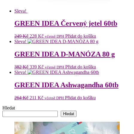
Sleva!
GREEN IDEA Červený jetel 60tb
Původní
Aktuální
249
Kč
228
Kč
Přidat do košíku
včetně DPH
cena
cena
Sleva!
byla:
je:
249 Kč.
228 Kč.
GREEN IDEA D-MANÓZA 80 g
Původní
Aktuální
382
Kč
339
Kč
Přidat do košíku
včetně DPH
cena
cena
Sleva!
byla:
je:
382 Kč.
339 Kč.
GREEN IDEA Ashwagandha 60tb
Původní
Aktuální
264
Kč
211
Kč
Přidat do košíku
včetně DPH
cena
cena
Hledat
byla:
je:
264 Kč.
211 Kč.
Hledat