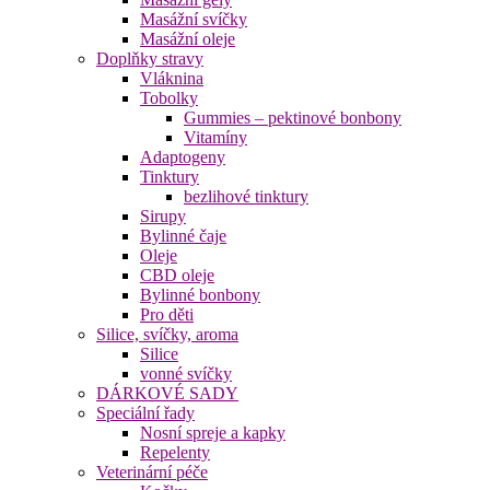
Masážní svíčky
Masážní oleje
Doplňky stravy
Vláknina
Tobolky
Gummies – pektinové bonbony
Vitamíny
Adaptogeny
Tinktury
bezlihové tinktury
Sirupy
Bylinné čaje
Oleje
CBD oleje
Bylinné bonbony
Pro děti
Silice, svíčky, aroma
Silice
vonné svíčky
DÁRKOVÉ SADY
Speciální řady
Nosní spreje a kapky
Repelenty
Veterinární péče