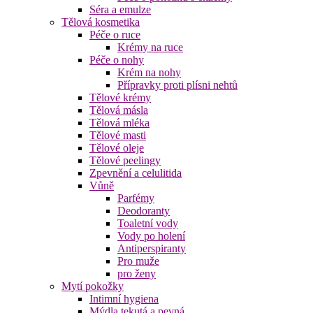
Séra a emulze
Tělová kosmetika
Péče o ruce
Krémy na ruce
Péče o nohy
Krém na nohy
Přípravky proti plísni nehtů
Tělové krémy
Tělová másla
Tělová mléka
Tělové masti
Tělové oleje
Tělové peelingy
Zpevnění a celulitida
Vůně
Parfémy
Deodoranty
Toaletní vody
Vody po holení
Antiperspiranty
Pro muže
pro ženy
Mytí pokožky
Intimní hygiena
Mýdla tekutá a pevná