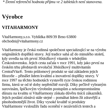
* Denní referenční hodnota přijmu ve 2 tabletách není stanovena.
Výrobce
VITAHARMONY
VitaHarmony,s.r.o. Vyhlídka 809/39 Brno 63800
obchodni@vitaharmony.cz
VitaHarmony je česká rodinná společnost specializující se na výrobu
originálních doplňků stravy. Její tradice sahá až do minulého století,
kdy uvedla na trh první 30složkový vitamín v tehdejším
Československu. Jejich cesta začala v roce 1991, kdy jako první na
českém trhu představili revoluční 30složkový multivitamín
CentralVita®. Tento průlomový produkt se stal základem jejich
filozofie – přinášet lidem kvalitní a inovativní doplňky stravy. V
roce 1997 na těchto hodnotách vystavěli ryze českou rodinnou
firmu, která se od té doby nepřetržitě rozvíjí. Díky pečlivě vybraným
surovinám, špičkovým výrobním postupům a nekompromisnímu
důrazu na kvalitu si VitaHarmony získala důvěru tisíců zákazníků.
Jejich poslání zůstává stále stejné – pomáhat lidem žít zdravější a
plnohodnotnější život. Díky vysoké kvalitě si produkty
VitaHarmony vysloužily řadu ocenění v nezávislých testech a