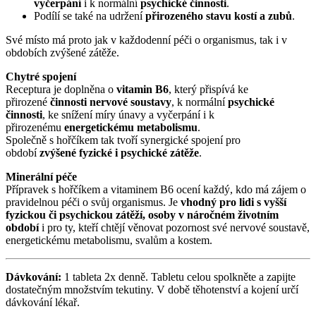
vyčerpání
i k normální
psychické činnosti
.
Podílí se také na udržení
přirozeného stavu kostí a zubů
.
Své místo má proto jak v každodenní péči o organismus, tak i v
obdobích zvýšené zátěže.
Chytré spojení
Receptura je doplněna o
vitamin B6
, který přispívá ke
přirozené
činnosti nervové soustavy
, k normální
psychické
činnosti
, ke snížení míry únavy a vyčerpání i k
přirozenému
energetickému metabolismu
.
Společně s hořčíkem tak tvoří synergické spojení pro
období
zvýšené fyzické i psychické zátěže
.
Minerální péče
Přípravek s hořčíkem a
vitaminem B6 ocení každý, kdo má zájem
o
pravidelnou péči o svůj organismus. Je
vhodný pro lidi
s vyšší
fyzickou či psychickou zátěží, osoby
v náročném životním
období
i pro ty, kteří chtějí věnovat pozornost své
nervové soustavě,
energetickému metabolismu, svalům a kostem.
Dávkování:
1 tableta 2x denně. Tabletu celou spolkněte a zapijte
dostatečným množstvím tekutiny. V době těhotenství a kojení určí
dávkování lékař.