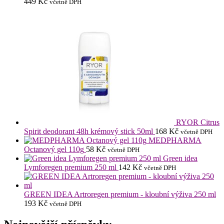
449
Kč
včetně DPH
RYOR Citrus
Spirit deodorant 48h krémový stick 50ml
168
Kč
včetně DPH
MEDPHARMA
Octanový gel 110g
58
Kč
včetně DPH
Green idea
Lymforegen premium 250 ml
142
Kč
včetně DPH
GREEN IDEA Artroregen premium - kloubní výživa 250 ml
193
Kč
včetně DPH