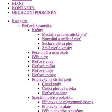
BLOG
KONTAKTY
OBCHODNÍ PODMÍNKY
Kategorie
Pleťová kosmetika
Krémy
Mastná a problematická pleť
Normální a smíšená pleť
Suchá a citlivá pleť
Zralá pleť a vrásky
Péče o oči a oční okolí
Péče o rty
Pleťové vody
Pleťová mléka
Pleťové oleje
Pleťové masky
Přípravky na čistění pleti
Čistící vody
Čistící pleťová mléka
Pleťový peeling
Speciální péče o pokožku
Přípravky na pigmentové skvrny
Přípravky na akné
Péče o pokožku s ekzémy