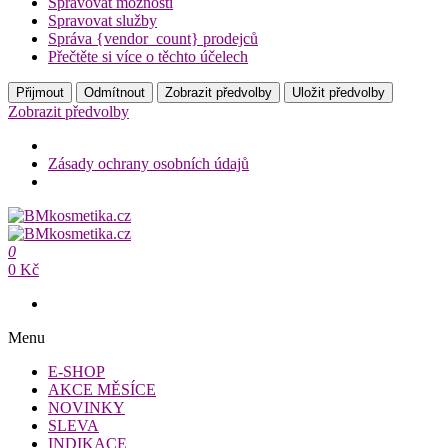
Spravovat možnosti
Spravovat služby
Správa {vendor_count} prodejců
Přečtěte si více o těchto účelech
Přijmout
Odmítnout
Zobrazit předvolby
Uložit předvolby
Zobrazit předvolby
Zásady ochrany osobních údajů
Přeskočit
na
BMkosmetika.cz
obsah
0
BMkosmetika.cz
0 Kč
Menu
E-SHOP
AKCE MĚSÍCE
NOVINKY
SLEVA
INDIKACE