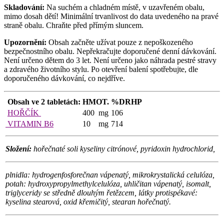
Skladování:
Na suchém a chladném místě, v uzavřeném obalu,
mimo dosah dětí! Minimální trvanlivost do data uvedeného na pravé
straně obalu. Chraňte před přímým sluncem.
Upozornění:
Obsah začněte užívat pouze z nepoškozeného
bezpečnostního obalu. Nepřekračujte doporučené denní dávkování.
Není určeno dětem do 3 let. Není určeno jako náhrada pestré stravy
a zdravého životního stylu. Po otevření balení spotřebujte, dle
doporučeného dávkování, co nejdříve.
Obsah ve 2 tabletách:
HM
OT.
%DRHP
HOŘČÍK
400
mg
106
VITAMIN B6
10
mg
714
Složení:
hořečnaté soli kyseliny citrónové, pyridoxin hydrochlorid,
plnidla: hydrogenfosforečnan vápenatý, mikrokrystalická celulóza,
potah: hydroxypropylmethylcelulóza, uhličitan vápenatý, isomalt,
triglyceridy se středně dlouhým řetězcem, látky protispékavé:
kyselina stearová, oxid křemičitý, stearan hořečnatý.