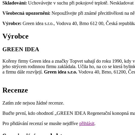
Skladování:
Uchovávejte v suchu při pokojové teplotě. Neskladovat
Všeobecná upozornění:
Nepoužívejte při známé přecitlivělosti na n
Výrobce:
Green idea s.r.o., Vodova 40, Brno 612 00, Česká republik
Výrobce
GREEN IDEA
Kořeny firmy Green idea a značky Topvet sahají do roku 1990, kdy vzn
jeho strýcem rodinnou firmu zakládala. Učila ho, na co se která bylink
a firmu dále rozvíjejí.
Green idea s.r.o.
Vodova 40, Brno, 61200, Čes
Recenze
Zatím zde nejsou žádné recenze.
Buďte první, kdo ohodnotí „GREEN IDEA Regenerační konopná m
Pro přidávání recenzí se musíte nejdříve
přihlásit
.