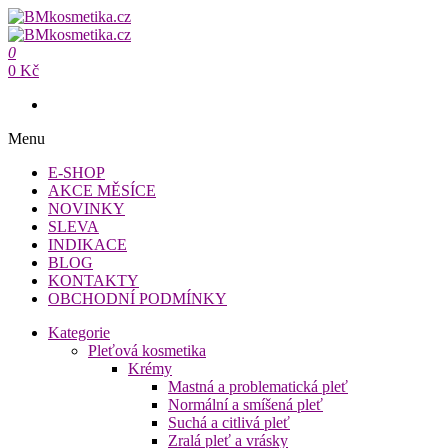
Přeskočit
na
BMkosmetika.cz
obsah
0
BMkosmetika.cz
0 Kč
Menu
E-SHOP
AKCE MĚSÍCE
NOVINKY
SLEVA
INDIKACE
BLOG
KONTAKTY
OBCHODNÍ PODMÍNKY
Kategorie
Pleťová kosmetika
Krémy
Mastná a problematická pleť
Normální a smíšená pleť
Suchá a citlivá pleť
Zralá pleť a vrásky