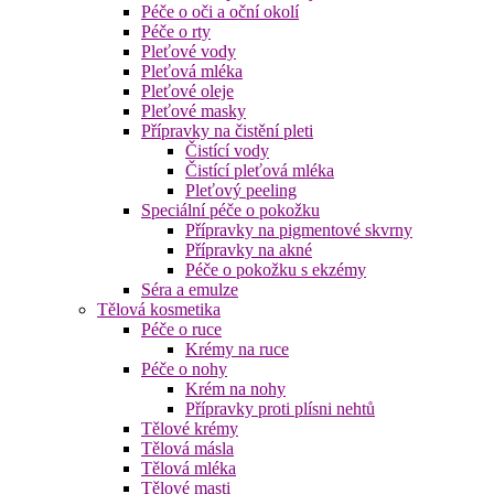
Péče o oči a oční okolí
Péče o rty
Pleťové vody
Pleťová mléka
Pleťové oleje
Pleťové masky
Přípravky na čistění pleti
Čistící vody
Čistící pleťová mléka
Pleťový peeling
Speciální péče o pokožku
Přípravky na pigmentové skvrny
Přípravky na akné
Péče o pokožku s ekzémy
Séra a emulze
Tělová kosmetika
Péče o ruce
Krémy na ruce
Péče o nohy
Krém na nohy
Přípravky proti plísni nehtů
Tělové krémy
Tělová másla
Tělová mléka
Tělové masti