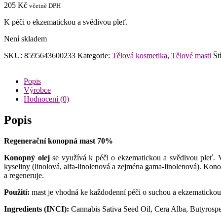
205
Kč
včetně DPH
K péči o ekzematickou a svědivou pleť.
Není skladem
SKU:
8595643600233
Kategorie:
Tělová kosmetika
,
Tělové masti
Št
Popis
Výrobce
Hodnocení (0)
Popis
Regenerační konopná mast 70%
Konopný olej
se využívá k péči o ekzematickou a svědivou pleť.
kyseliny (linolová, alfa-linolenová a zejména gama-linolenová). Kono
a regeneruje.
Použití:
mast je vhodná ke každodenní péči o suchou a ekzematickou 
Ingredients (INCI):
Cannabis Sativa Seed Oil, Cera Alba, Butyrospe