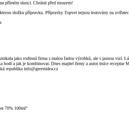
 na přímém slunci. Chránit před mrazem!
ěkterou složku přípravku. Přípravky Topvet nejsou testovány na zvířatec
a
ikala jako rodinná firma s malou řadou výrobků, ale s jasnou vizí. Lás
a hodí a jak je kombinovat. Dnes majitel firmy a autor tisíce receptur 
ká republika info@greenidea.cz
ast 70% 100ml“