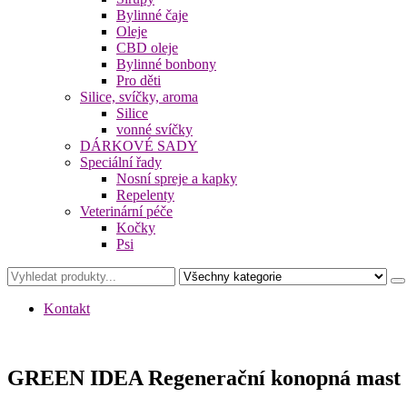
Bylinné čaje
Oleje
CBD oleje
Bylinné bonbony
Pro děti
Silice, svíčky, aroma
Silice
vonné svíčky
DÁRKOVÉ SADY
Speciální řady
Nosní spreje a kapky
Repelenty
Veterinární péče
Kočky
Psi
Kontakt
GREEN IDEA Regenerační konopná mast