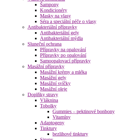
Šampony
Kondicionéry
Masky na vlasy
Séra a speciální péče o vlasy
Antibakteriální přípravky
Antibakteriální gely
Antibakteriální mýdla
Sluneční ochrana
Přípravky na opalování
Přípravky po opalování
Samoopalovací přípravky
Masážní přípravky
Masážní krémy a mléka
Masážní gely
Masážní svíčky
Masážní oleje
Doplňky stravy
Vláknina
Tobolky
Gummies – pektinové bonbony
Vitamíny
Adaptogeny
Tinktury
bezlihové tinktury
Sirupy