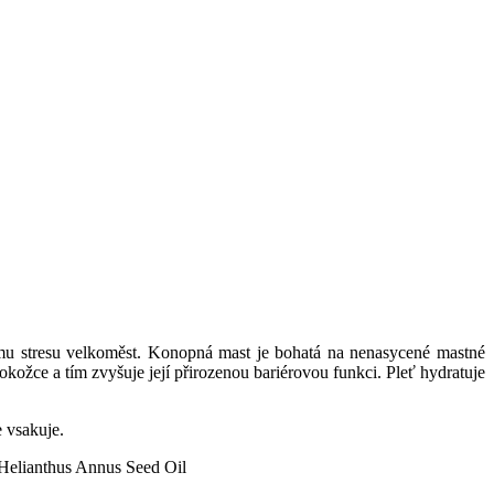
mu stresu velkoměst. Konopná mast je bohatá na nenasycené mastné
kožce a tím zvyšuje její přirozenou bariérovou funkci. Pleť hydratuje
 vsakuje.
 Helianthus Annus Seed Oil