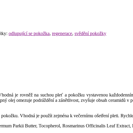
ítky:
odlupující se pokožka
,
regenerace
,
svědění pokožky
 Vhodná je rovněž na suchou pleť a pokožku vystavenou každodenní
pný olej omezuje podráždění a zánětlivost, zvyšuje obsah ceramidů v po
pokožku. Vhodná je použít zejména k večernímu ošetření pleti. Rychle
rmum Parkii Butter, Tocopherol, Rosmarinus Officinalis Leaf Extract,