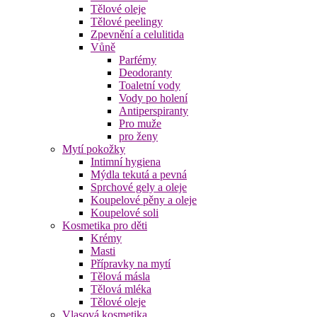
Tělové oleje
Tělové peelingy
Zpevnění a celulitida
Vůně
Parfémy
Deodoranty
Toaletní vody
Vody po holení
Antiperspiranty
Pro muže
pro ženy
Mytí pokožky
Intimní hygiena
Mýdla tekutá a pevná
Sprchové gely a oleje
Koupelové pěny a oleje
Koupelové soli
Kosmetika pro děti
Krémy
Masti
Přípravky na mytí
Tělová másla
Tělová mléka
Tělové oleje
Vlasová kosmetika