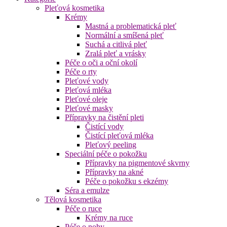
Pleťová kosmetika
Krémy
Mastná a problematická pleť
Normální a smíšená pleť
Suchá a citlivá pleť
Zralá pleť a vrásky
Péče o oči a oční okolí
Péče o rty
Pleťové vody
Pleťová mléka
Pleťové oleje
Pleťové masky
Přípravky na čistění pleti
Čistící vody
Čistící pleťová mléka
Pleťový peeling
Speciální péče o pokožku
Přípravky na pigmentové skvrny
Přípravky na akné
Péče o pokožku s ekzémy
Séra a emulze
Tělová kosmetika
Péče o ruce
Krémy na ruce
Péče o nohy