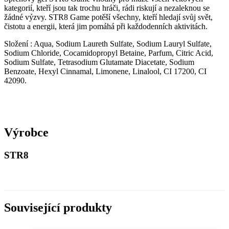
kategorií, kteří jsou tak trochu hráči, rádi riskují a nezaleknou se
žádné výzvy. STR8 Game potěší všechny, kteří hledají svůj svět,
čistotu a energii, která jim pomáhá při každodenních aktivitách.
Složení : Aqua, Sodium Laureth Sulfate, Sodium Lauryl Sulfate,
Sodium Chloride, Cocamidopropyl Betaine, Parfum, Citric Acid,
Sodium Sulfate, Tetrasodium Glutamate Diacetate, Sodium
Benzoate, Hexyl Cinnamal, Limonene, Linalool, CI 17200, CI
42090.
Výrobce
STR8
Související produkty