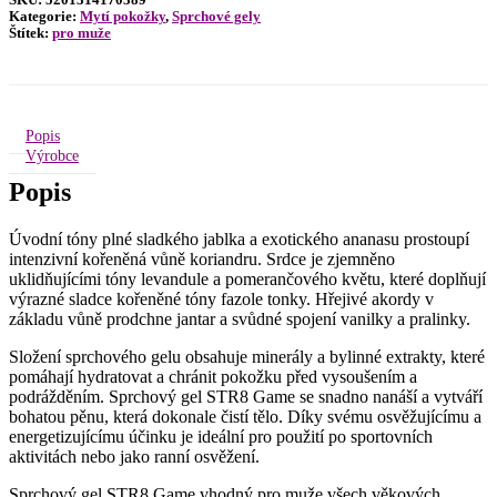
SKU:
5201314170389
Kategorie:
Mytí pokožky
,
Sprchové gely
Štítek:
pro muže
Popis
Výrobce
Popis
Úvodní tóny plné sladkého jablka a exotického ananasu prostoupí
intenzivní kořeněná vůně koriandru. Srdce je zjemněno
uklidňujícími tóny levandule a pomerančového květu, které doplňují
výrazné sladce kořeněné tóny fazole tonky. Hřejivé akordy v
základu vůně prodchne jantar a svůdné spojení vanilky a pralinky.
Složení sprchového gelu obsahuje minerály a bylinné extrakty, které
pomáhají hydratovat a chránit pokožku před vysoušením a
podrážděním. Sprchový gel STR8 Game se snadno nanáší a vytváří
bohatou pěnu, která dokonale čistí tělo. Díky svému osvěžujícímu a
energetizujícímu účinku je ideální pro použití po sportovních
aktivitách nebo jako ranní osvěžení.
Sprchový gel STR8 Game vhodný pro muže všech věkových