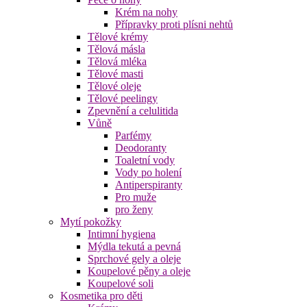
Krém na nohy
Přípravky proti plísni nehtů
Tělové krémy
Tělová másla
Tělová mléka
Tělové masti
Tělové oleje
Tělové peelingy
Zpevnění a celulitida
Vůně
Parfémy
Deodoranty
Toaletní vody
Vody po holení
Antiperspiranty
Pro muže
pro ženy
Mytí pokožky
Intimní hygiena
Mýdla tekutá a pevná
Sprchové gely a oleje
Koupelové pěny a oleje
Koupelové soli
Kosmetika pro děti