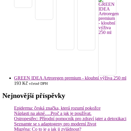
GREEN IDEA Artroregen premium - kloubní výživa 250 ml
193
Kč
včetně DPH
Nejnovější příspěvky
Epiderma: česká značka, která rozumí pokožce
Náplasti na akné….Proč a jak je používat.
Ostropestřec: Přírodní pomocník pro zdraví jater a detoxikaci
Seznamte se s adaptogeny pro moderní život
Migréna: Co to je a jak ji zvládnout?