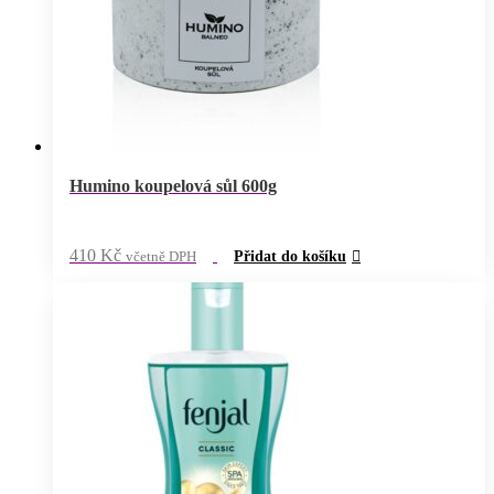
Humino koupelová sůl 600g
410
Kč
včetně DPH
Přidat do košíku