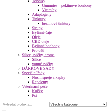
Tobolky
Gummies – pektinové bonbony
Vitamíny
Adaptogeny
Tinktury
bezlihové tinktury
Sirupy
Bylinné čaje
Oleje
CBD oleje
Bylinné bonbony
Pro děti
Silice, svíčky, aroma
Silice
vonné svíčky
DÁRKOVÉ SADY
Speciální řady
Nosní spreje a kapky
Repelenty
Veterinární péče
Kočky
Psi