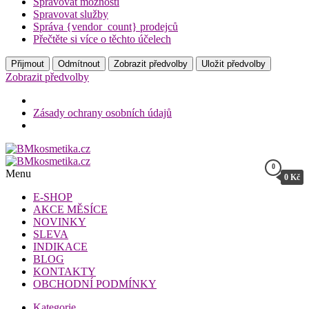
Spravovat možnosti
Spravovat služby
Správa {vendor_count} prodejců
Přečtěte si více o těchto účelech
Přijmout
Odmítnout
Zobrazit předvolby
Uložit předvolby
Zobrazit předvolby
Zásady ochrany osobních údajů
Přeskočit
na
0
BMkosmetika.cz
obsah
Menu
0 Kč
BMkosmetika.cz
E-SHOP
AKCE MĚSÍCE
NOVINKY
SLEVA
INDIKACE
BLOG
KONTAKTY
OBCHODNÍ PODMÍNKY
Kategorie