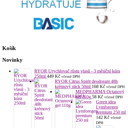
Košík
Novinky
RYOR Urychlovač růstu vlasů - 3 měsíční kúra
250ml
449
Kč
včetně DPH
RYOR Citrus Spirit deodorant 48h
krémový stick 50ml
168
Kč
včetně DPH
MEDPHARMA Octanový
gel 110g
58
Kč
včetně DPH
Green idea
Lymforegen
premium 250 ml
142
Kč
včetně
DPH