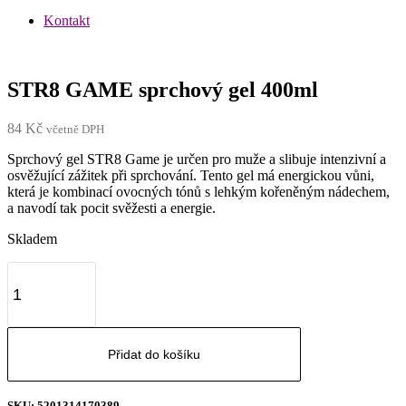
Kontakt
STR8 GAME sprchový gel 400ml
84
Kč
včetně DPH
Sprchový gel STR8 Game je určen pro muže a slibuje intenzivní a
osvěžující zážitek při sprchování. Tento gel má energickou vůni,
která je kombinací ovocných tónů s lehkým kořeněným nádechem,
a navodí tak pocit svěžesti a energie.
Skladem
STR8
GAME
sprchový
gel
400ml
množství
Přidat do košíku