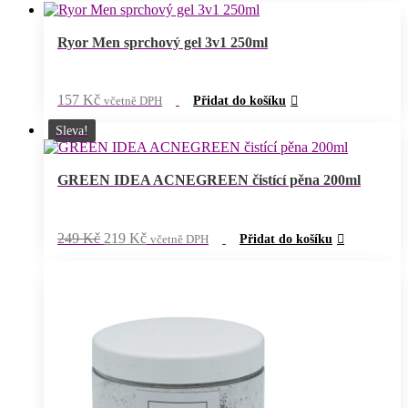
Ryor Men sprchový gel 3v1 250ml
157
Kč
včetně DPH
Přidat do košíku
Sleva!
GREEN IDEA ACNEGREEN čistící pěna 200ml
Původní
Aktuální
249
Kč
219
Kč
včetně DPH
Přidat do košíku
cena
cena
byla:
je:
249 Kč.
219 Kč.