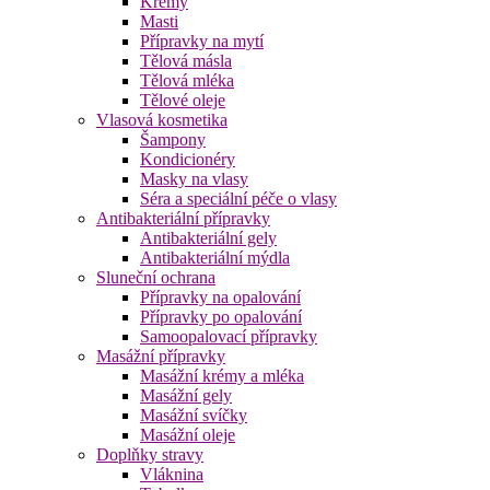
Krémy
Masti
Přípravky na mytí
Tělová másla
Tělová mléka
Tělové oleje
Vlasová kosmetika
Šampony
Kondicionéry
Masky na vlasy
Séra a speciální péče o vlasy
Antibakteriální přípravky
Antibakteriální gely
Antibakteriální mýdla
Sluneční ochrana
Přípravky na opalování
Přípravky po opalování
Samoopalovací přípravky
Masážní přípravky
Masážní krémy a mléka
Masážní gely
Masážní svíčky
Masážní oleje
Doplňky stravy
Vláknina