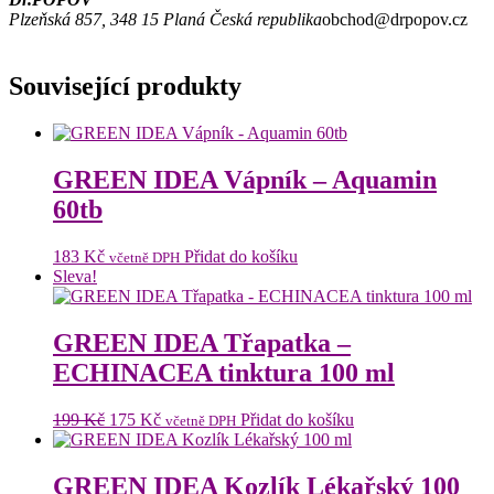
Plzeňská 857, 348 15 Planá Česká republika
obchod@drpopov.cz
Související produkty
GREEN IDEA Vápník – Aquamin
60tb
183
Kč
Přidat do košíku
včetně DPH
Sleva!
GREEN IDEA Třapatka –
ECHINACEA tinktura 100 ml
Původní
Aktuální
199
Kč
175
Kč
Přidat do košíku
včetně DPH
cena
cena
byla:
je:
199 Kč.
175 Kč.
GREEN IDEA Kozlík Lékařský 100