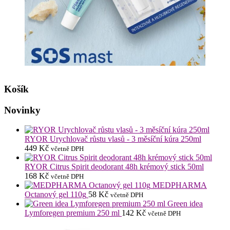
Košík
Novinky
RYOR Urychlovač růstu vlasů - 3 měsíční kúra 250ml
449
Kč
včetně DPH
RYOR Citrus Spirit deodorant 48h krémový stick 50ml
168
Kč
včetně DPH
MEDPHARMA
Octanový gel 110g
58
Kč
včetně DPH
Green idea
Lymforegen premium 250 ml
142
Kč
včetně DPH