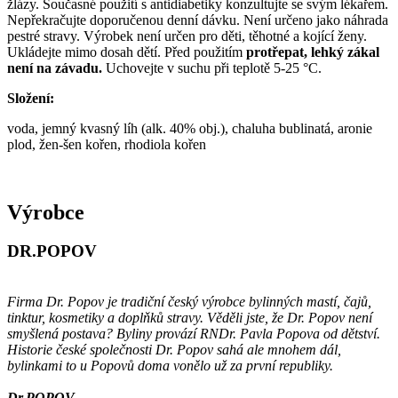
žlázy. Současné použití s antidiabetiky konzultujte se svým lékařem.
Nepřekračujte doporučenou denní dávku. Není určeno jako náhrada
pestré stravy. Výrobek není určen pro děti, těhotné a kojící ženy.
Ukládejte mimo dosah dětí. Před použitím
protřepat, lehký zákal
není na závadu.
Uchovejte v suchu při teplotě 5-25 °C.
Složení:
voda, jemný kvasný líh (alk. 40% obj.), chaluha bublinatá, aronie
plod, žen-šen kořen, rhodiola kořen
Výrobce
DR.POPOV
Firma Dr. Popov je tradiční český výrobce bylinných mastí, čajů,
tinktur, kosmetiky a doplňků stravy. Věděli jste, že Dr. Popov není
smyšlená postava? Byliny provází RNDr. Pavla Popova od dětství.
Historie české společnosti Dr. Popov sahá ale mnohem dál,
bylinkami to u Popovů doma vonělo už za první republiky.
Dr.POPOV