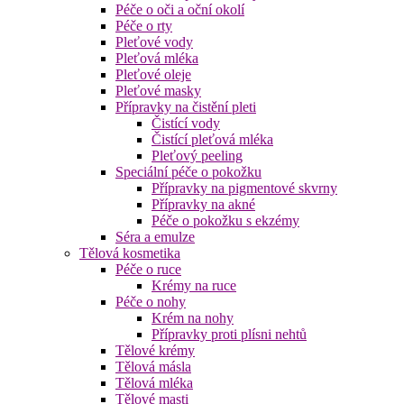
Péče o oči a oční okolí
Péče o rty
Pleťové vody
Pleťová mléka
Pleťové oleje
Pleťové masky
Přípravky na čistění pleti
Čistící vody
Čistící pleťová mléka
Pleťový peeling
Speciální péče o pokožku
Přípravky na pigmentové skvrny
Přípravky na akné
Péče o pokožku s ekzémy
Séra a emulze
Tělová kosmetika
Péče o ruce
Krémy na ruce
Péče o nohy
Krém na nohy
Přípravky proti plísni nehtů
Tělové krémy
Tělová másla
Tělová mléka
Tělové masti