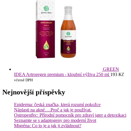
GREEN
IDEA Artroregen premium - kloubní výživa 250 ml
193
Kč
včetně DPH
Nejnovější příspěvky
Epiderma: česká značka, která rozumí pokožce
Náplasti na akné….Proč a jak je používat.
Ostropestřec: Přírodní pomocník pro zdraví jater a detoxikaci
Seznamte se s adaptogeny pro moderní život
Migréna: Co to je a jak ji zvládnout?