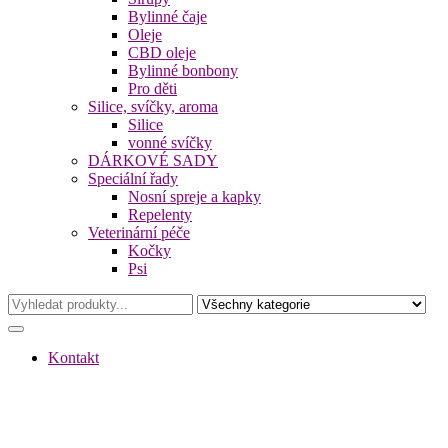
Bylinné čaje
Oleje
CBD oleje
Bylinné bonbony
Pro děti
Silice, svíčky, aroma
Silice
vonné svíčky
DÁRKOVÉ SADY
Speciální řady
Nosní spreje a kapky
Repelenty
Veterinární péče
Kočky
Psi
Kontakt