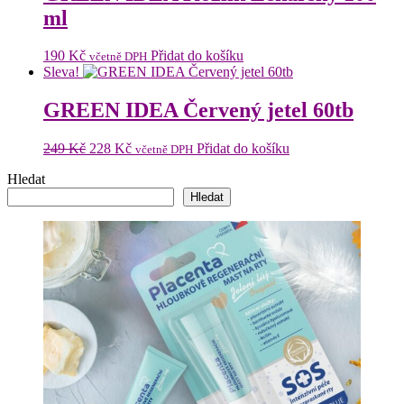
ml
190
Kč
Přidat do košíku
včetně DPH
Sleva!
GREEN IDEA Červený jetel 60tb
Původní
Aktuální
249
Kč
228
Kč
Přidat do košíku
včetně DPH
cena
cena
Hledat
byla:
je:
249 Kč.
228 Kč.
Hledat