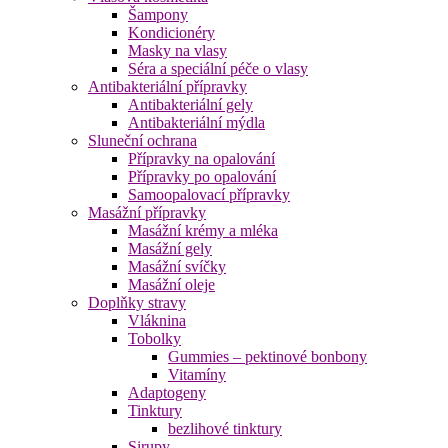
Šampony
Kondicionéry
Masky na vlasy
Séra a speciální péče o vlasy
Antibakteriální přípravky
Antibakteriální gely
Antibakteriální mýdla
Sluneční ochrana
Přípravky na opalování
Přípravky po opalování
Samoopalovací přípravky
Masážní přípravky
Masážní krémy a mléka
Masážní gely
Masážní svíčky
Masážní oleje
Doplňky stravy
Vláknina
Tobolky
Gummies – pektinové bonbony
Vitamíny
Adaptogeny
Tinktury
bezlihové tinktury
Sirupy