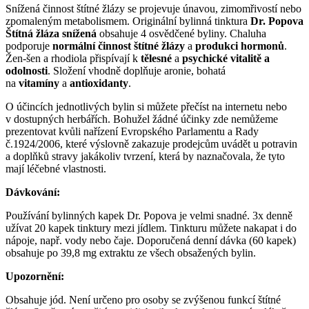
Snížená činnost štítné žlázy se projevuje únavou, zimomřivostí nebo
zpomaleným metabolismem. Originální bylinná tinktura
Dr. Popova
Štítná žláza snížená
obsahuje 4 osvědčené byliny. Chaluha
podporuje
normální činnost štítné žlázy
a
produkci hormonů
.
Žen-šen a rhodiola přispívají k
tělesné
a
psychické vitalitě a
odolnosti
. Složení vhodně doplňuje aronie, bohatá
na
vitamíny
a
antioxidanty
.
O účincích jednotlivých bylin si můžete přečíst na internetu nebo
v dostupných herbářích. Bohužel žádné účinky zde nemůžeme
prezentovat kvůli nařízení Evropského Parlamentu a Rady
č.1924/2006, které výslovně zakazuje prodejcům uvádět u potravin
a doplňků stravy jakákoliv tvrzení, která by naznačovala, že tyto
mají léčebné vlastnosti.
Dávkování:
Používání bylinných kapek Dr. Popova je velmi snadné. 3x denně
užívat 20 kapek tinktury mezi jídlem. Tinkturu můžete nakapat i do
nápoje, např. vody nebo čaje. Doporučená denní dávka (60 kapek)
obsahuje po 39,8 mg extraktu ze všech obsažených bylin.
Upozornění:
Obsahuje jód. Není určeno pro osoby se zvýšenou funkcí štítné