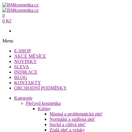
Přeskočit
na
BMkosmetika.cz
obsah
0
BMkosmetika.cz
0 Kč
Menu
E-SHOP
AKCE MĚSÍCE
NOVINKY
SLEVA
INDIKACE
BLOG
KONTAKTY
OBCHODNÍ PODMÍNKY
Kategorie
Pleťová kosmetika
Krémy
Mastná a problematická pleť
Normální a smíšená pleť
Suchá a citlivá pleť
Zralá pleť a vrásky