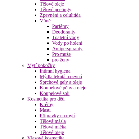
Tělové oleje
Tělové peelingy
Zpevnění a celulitida
Vůně
Parfémy
Deodoranty
Toaletní vody
Vody po holení
Antiperspiranty
Pro muže
pro ženy
Mytí pokožky
Intimní hygiena
Mýdla tekutá a pevná
Sprchové gely a oleje
Koupelové pěny a oleje
Koupelové soli
Kosmetika pro děti
Krémy
Masti
Přípravky na mytí
Tělová másla
Tělová mléka
Tělové oleje
Vlasová kosmetika