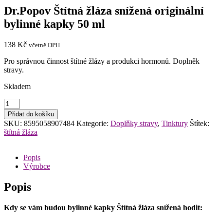
Dr.Popov Štítná žláza snížená originální
bylinné kapky 50 ml
138
Kč
včetně DPH
Pro správnou činnost štítné žlázy a produkci hormonů. Doplněk
stravy.
Skladem
Dr.Popov
Štítná
Přidat do košíku
žláza
SKU:
8595058907484
Kategorie:
Doplňky stravy
,
Tinktury
Štítek:
snížená
štítná žláza
originální
bylinné
kapky
Popis
50
Výrobce
ml
množství
Popis
Kdy se vám budou bylinné kapky Štítná žláza snížená hodit: