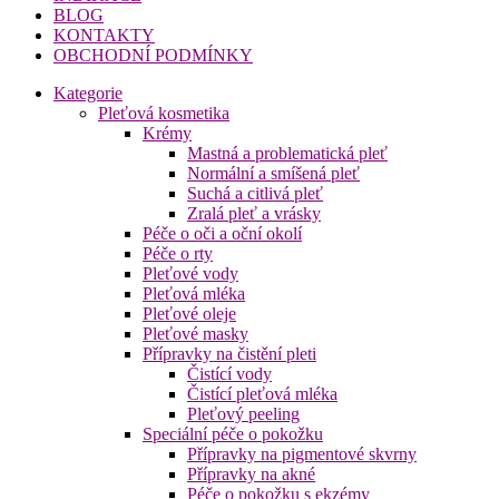
BLOG
KONTAKTY
OBCHODNÍ PODMÍNKY
Kategorie
Pleťová kosmetika
Krémy
Mastná a problematická pleť
Normální a smíšená pleť
Suchá a citlivá pleť
Zralá pleť a vrásky
Péče o oči a oční okolí
Péče o rty
Pleťové vody
Pleťová mléka
Pleťové oleje
Pleťové masky
Přípravky na čistění pleti
Čistící vody
Čistící pleťová mléka
Pleťový peeling
Speciální péče o pokožku
Přípravky na pigmentové skvrny
Přípravky na akné
Péče o pokožku s ekzémy