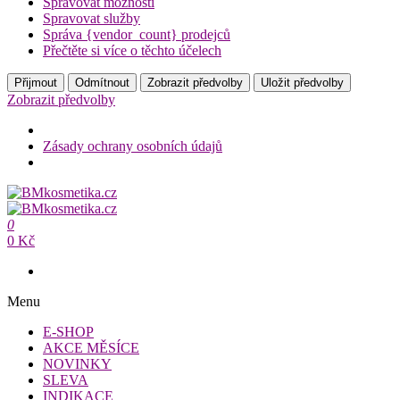
Spravovat možnosti
Spravovat služby
Správa {vendor_count} prodejců
Přečtěte si více o těchto účelech
Přijmout
Odmítnout
Zobrazit předvolby
Uložit předvolby
Zobrazit předvolby
Zásady ochrany osobních údajů
Přeskočit
na
BMkosmetika.cz
obsah
0
BMkosmetika.cz
0 Kč
Menu
E-SHOP
AKCE MĚSÍCE
NOVINKY
SLEVA
INDIKACE