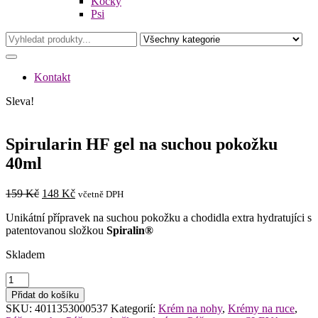
Kočky
Psi
Kontakt
Sleva!
Spirularin HF gel na suchou pokožku
40ml
Původní
Aktuální
159
Kč
148
Kč
včetně DPH
cena
cena
Unikátní přípravek na suchou pokožku a chodidla extra hydratujíci s
byla:
je:
patentovanou složkou
Spiralin®
159 Kč.
148 Kč.
Skladem
Spirularin
HF
Přidat do košíku
gel
SKU:
4011353000537
Kategorií:
Krém na nohy
,
Krémy na ruce
,
na