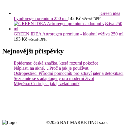
Green idea
Lymforegen premium 250 ml
142
Kč
včetně DPH
GREEN IDEA Artroregen premium - kloubní výživa 250 ml
193
Kč
včetně DPH
Nejnovější příspěvky
Epiderma: česká značka, která rozumí pokožce
Náplasti na akné….Proč a jak je používat.
Ostropestřec: Přírodní pomocník pro zdraví jater a detoxikaci
Seznamte se s adaptogeny pro moderní život
Migréna: Co to je a jak ji zvládnout?
©2026 BAT MARKETING s.r.o.