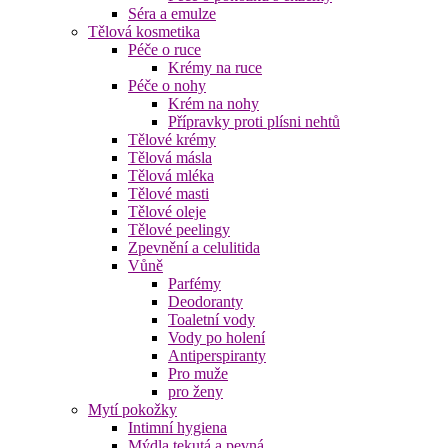
Séra a emulze
Tělová kosmetika
Péče o ruce
Krémy na ruce
Péče o nohy
Krém na nohy
Přípravky proti plísni nehtů
Tělové krémy
Tělová másla
Tělová mléka
Tělové masti
Tělové oleje
Tělové peelingy
Zpevnění a celulitida
Vůně
Parfémy
Deodoranty
Toaletní vody
Vody po holení
Antiperspiranty
Pro muže
pro ženy
Mytí pokožky
Intimní hygiena
Mýdla tekutá a pevná