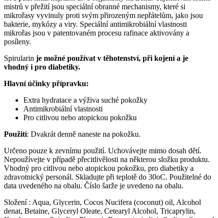
mistrů v přežití jsou speciální obranné mechanismy, které si
mikrořasy vyvinuly proti svým přirozeným nepřátelům, jako jsou
bakterie, mykózy a viry. Speciální antimikrobiální vlastnosti
mikrořas jsou v patentovaném procesu rafinace aktivovány a
posíleny.
Spirularin
je možné používat v těhotenství, při kojení a je
vhodný i pro diabetiky.
Hlavní účinky přípravku:
Extra hydratace a výživa suché pokožky
Antimikrobiální vlastnosti
Pro citlivou nebo atopickou pokožku
Použití
: Dvakrát denně naneste na pokožku.
Určeno pouze k zevnímu použití. Uchovávejte mimo dosah dětí.
Nepoužívejte v případě přecitlivělosti na některou složku produktu.
Vhodný pro citlivou nebo atopickou pokožku, pro diabetiky a
zdravotnický personál. Skladujte při teplotě do 30oC. Použitelné do
data uvedeného na obalu. Číslo šarže je uvedeno na obalu.
Složení : Aqua, Glycerin, Cocos Nucifera (coconut) oil, Alcohol
denat, Betaine, Glyceryl Oleate, Cetearyl Alcohol, Tricaprylin,