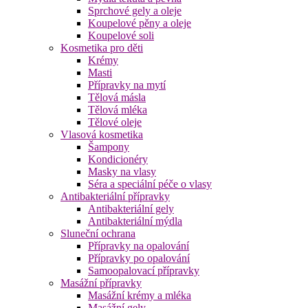
Sprchové gely a oleje
Koupelové pěny a oleje
Koupelové soli
Kosmetika pro děti
Krémy
Masti
Přípravky na mytí
Tělová másla
Tělová mléka
Tělové oleje
Vlasová kosmetika
Šampony
Kondicionéry
Masky na vlasy
Séra a speciální péče o vlasy
Antibakteriální přípravky
Antibakteriální gely
Antibakteriální mýdla
Sluneční ochrana
Přípravky na opalování
Přípravky po opalování
Samoopalovací přípravky
Masážní přípravky
Masážní krémy a mléka
Masážní gely