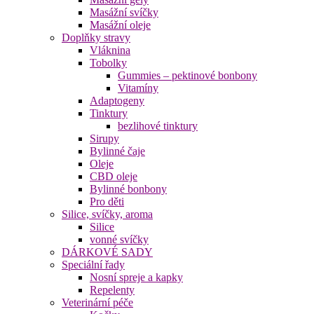
Masážní svíčky
Masážní oleje
Doplňky stravy
Vláknina
Tobolky
Gummies – pektinové bonbony
Vitamíny
Adaptogeny
Tinktury
bezlihové tinktury
Sirupy
Bylinné čaje
Oleje
CBD oleje
Bylinné bonbony
Pro děti
Silice, svíčky, aroma
Silice
vonné svíčky
DÁRKOVÉ SADY
Speciální řady
Nosní spreje a kapky
Repelenty
Veterinární péče