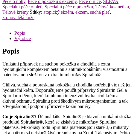
Péče o nohy
,
Péče o pokožku s ekzémy
,
Péče o ruce
,
SLEVA
,
suchou
Speciální péče o pleť
,
Speciální péče o pokožku
,
Tělová kosmetika
,
pokožku
Tělové krémy
Štítky:
atopický ekzém
,
ekzem
,
suchá pleť
,
40ml
zrohovatělá kůže
množství
Popis
Výrobce
Popis
Unikátní přípravek na suchou pokožku a chodidla s extra
hydratujícím komplexem betainu s antimikrobiálními vlastnostmi a
patentovanou složkou z extraktu mikrořas Spiralin®
Citlivá, suchá a popraskaná pokožka a chodidla potřebují víc než jen
hydratační krém. Doporučujeme použít přípravky Spirularin Gel a
Spirularin Pěnu, které kombinují intenzivní hydratační krém a
aktivní ochranu Spiralinu proti škodlivým mikroorganismům, a tak
zdvojnásobují podporu přirozené kožní bariéry.
Co je Spiralin®?
Účinná látka Spiralin® je hlavní a unikátní složka
produktů Spirularin®, která se získává z mikrořasy Spirulina
platensis. Mikrořasy rodu Spirulina platensis jsou staré 3,6 miliardy
let a patří mezi nejstarší živé organismy na Zemi. Tajemstvím těchto