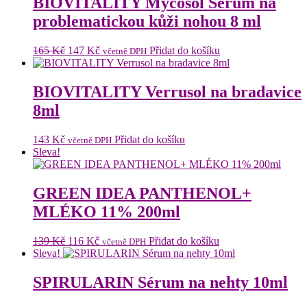
BIOVITALITY Mycosol Sérum na
problematickou kůži nohou 8 ml
Původní
Aktuální
165
Kč
147
Kč
Přidat do košíku
včetně DPH
cena
cena
byla:
je:
165 Kč.
147 Kč.
BIOVITALITY Verrusol na bradavice
8ml
143
Kč
Přidat do košíku
včetně DPH
Sleva!
GREEN IDEA PANTHENOL+
MLÉKO 11% 200ml
Původní
Aktuální
139
Kč
116
Kč
Přidat do košíku
včetně DPH
cena
cena
Sleva!
byla:
je:
139 Kč.
116 Kč.
SPIRULARIN Sérum na nehty 10ml