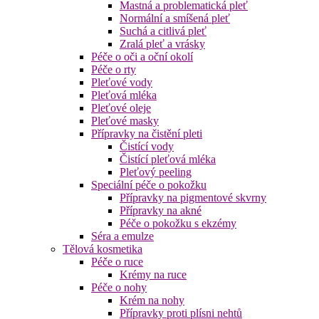
Mastná a problematická pleť
Normální a smíšená pleť
Suchá a citlivá pleť
Zralá pleť a vrásky
Péče o oči a oční okolí
Péče o rty
Pleťové vody
Pleťová mléka
Pleťové oleje
Pleťové masky
Přípravky na čistění pleti
Čistící vody
Čistící pleťová mléka
Pleťový peeling
Speciální péče o pokožku
Přípravky na pigmentové skvrny
Přípravky na akné
Péče o pokožku s ekzémy
Séra a emulze
Tělová kosmetika
Péče o ruce
Krémy na ruce
Péče o nohy
Krém na nohy
Přípravky proti plísni nehtů