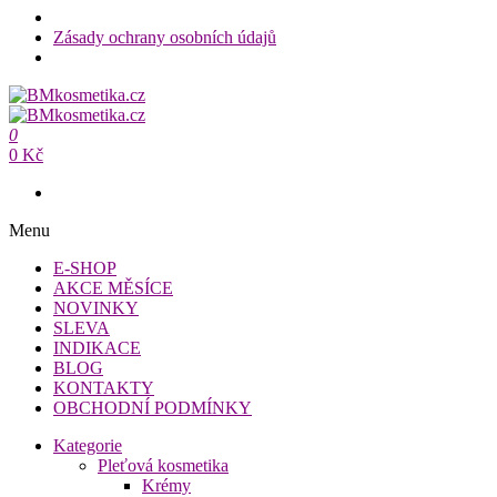
Zásady ochrany osobních údajů
Přeskočit
na
BMkosmetika.cz
obsah
0
BMkosmetika.cz
0 Kč
Menu
E-SHOP
AKCE MĚSÍCE
NOVINKY
SLEVA
INDIKACE
BLOG
KONTAKTY
OBCHODNÍ PODMÍNKY
Kategorie
Pleťová kosmetika
Krémy