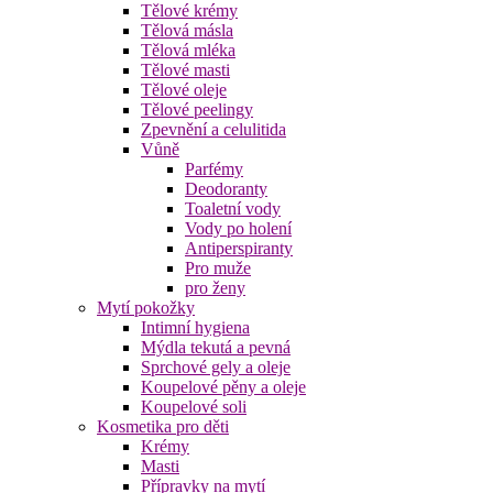
Tělové krémy
Tělová másla
Tělová mléka
Tělové masti
Tělové oleje
Tělové peelingy
Zpevnění a celulitida
Vůně
Parfémy
Deodoranty
Toaletní vody
Vody po holení
Antiperspiranty
Pro muže
pro ženy
Mytí pokožky
Intimní hygiena
Mýdla tekutá a pevná
Sprchové gely a oleje
Koupelové pěny a oleje
Koupelové soli
Kosmetika pro děti
Krémy
Masti
Přípravky na mytí