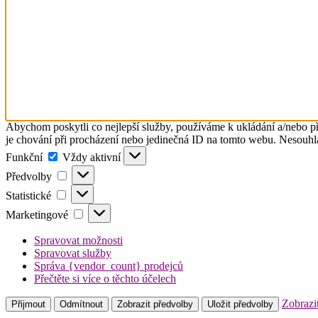
Abychom poskytli co nejlepší služby, používáme k ukládání a/nebo př
je chování při procházení nebo jedinečná ID na tomto webu. Nesouhlas
Funkční
Funkční
Vždy aktivní
Předvolby
Předvolby
Statistické
Statistické
Marketingové
Marketingové
Spravovat možnosti
Spravovat služby
Správa {vendor_count} prodejců
Přečtěte si více o těchto účelech
Zobrazi
Přijmout
Odmítnout
Zobrazit předvolby
Uložit předvolby