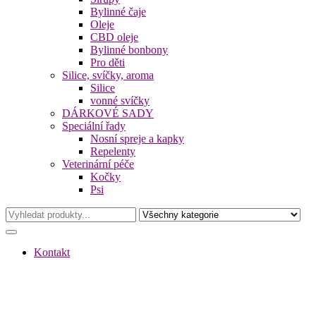
Bylinné čaje
Oleje
CBD oleje
Bylinné bonbony
Pro děti
Silice, svíčky, aroma
Silice
vonné svíčky
DÁRKOVÉ SADY
Speciální řady
Nosní spreje a kapky
Repelenty
Veterinární péče
Kočky
Psi
Kontakt