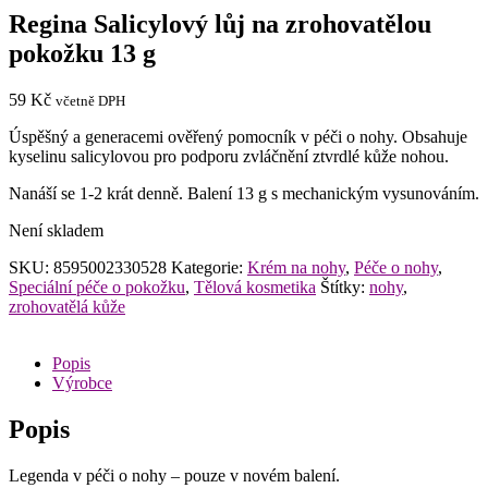
Regina Salicylový lůj na zrohovatělou
pokožku 13 g
59
Kč
včetně DPH
Úspěšný a generacemi ověřený pomocník v péči o nohy. Obsahuje
kyselinu salicylovou pro podporu zvláčnění ztvrdlé kůže nohou.
Nanáší se 1-2 krát denně. Balení 13 g s mechanickým vysunováním.
Není skladem
SKU:
8595002330528
Kategorie:
Krém na nohy
,
Péče o nohy
,
Speciální péče o pokožku
,
Tělová kosmetika
Štítky:
nohy
,
zrohovatělá kůže
Popis
Výrobce
Popis
Legenda v péči o nohy – pouze v novém balení.