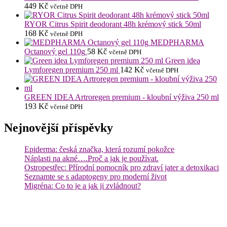
449
Kč
včetně DPH
RYOR Citrus Spirit deodorant 48h krémový stick 50ml
168
Kč
včetně DPH
MEDPHARMA
Octanový gel 110g
58
Kč
včetně DPH
Green idea
Lymforegen premium 250 ml
142
Kč
včetně DPH
GREEN IDEA Artroregen premium - kloubní výživa 250 ml
193
Kč
včetně DPH
Nejnovější příspěvky
Epiderma: česká značka, která rozumí pokožce
Náplasti na akné….Proč a jak je používat.
Ostropestřec: Přírodní pomocník pro zdraví jater a detoxikaci
Seznamte se s adaptogeny pro moderní život
Migréna: Co to je a jak ji zvládnout?