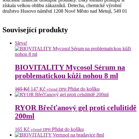
získala velkou oblibu zákazníků. Detecha, chemické výrobní
družstvo Husovo náměstí 1208 Nové Město nad Metují, 549 01
Související produkty
Sleva!
BIOVITALITY Mycosol Sérum na
problematickou kůži nohou 8 ml
Původní
Aktuální
165
Kč
147
Kč
Přidat do košíku
včetně DPH
cena
cena
byla:
je:
165 Kč.
147 Kč.
RYOR Břečťanový gel proti celulitidě
200ml
165
Kč
Přidat do košíku
včetně DPH