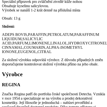
Speciální přípravek pro zvláčnění ztvrdlé kůže nohou
Obsahuje kyselinu salicylovou.
Výrobek se nanáší 1-2 krát denně na příslušná místa
Obsah: 13 g
Složení:
ADEPS BOVIS,PARAFFIN,PETROLATUM,PARAFFINUM
LIQUIDUM,SALICYLIC
ACID,PARFUM,LIMONENE,LINALOL,HYDROXYCITRONE
CINNAMAL,COUMARIN,ALPHA-ISOMETHYL
IONONE,EUGENOL,CITRAL
Za složení výrobku odpovídá výrobce. Z důvodu případných změn
doporučujeme kontrolovat složení výrobku přímo na jeho obale.
Výrobce
REGINA
Značka Regina patří do portfolia české společnosti Detecha. Vznikla
v roce 1954 a specializuje se na výrobu a prodej dekorativní
kosmetiky. Její filosofie je jednoduchá – nabízet prvotřídní a
současně finančně dostupné produkty. Díky tomuto přístupu si