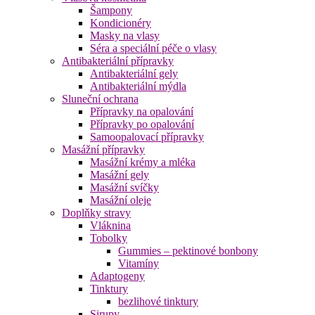
Šampony
Kondicionéry
Masky na vlasy
Séra a speciální péče o vlasy
Antibakteriální přípravky
Antibakteriální gely
Antibakteriální mýdla
Sluneční ochrana
Přípravky na opalování
Přípravky po opalování
Samoopalovací přípravky
Masážní přípravky
Masážní krémy a mléka
Masážní gely
Masážní svíčky
Masážní oleje
Doplňky stravy
Vláknina
Tobolky
Gummies – pektinové bonbony
Vitamíny
Adaptogeny
Tinktury
bezlihové tinktury
Sirupy