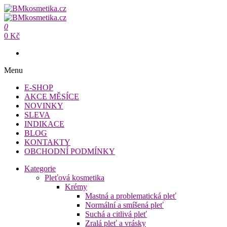
Přeskočit
na
BMkosmetika.cz
obsah
0
BMkosmetika.cz
0 Kč
Menu
E-SHOP
AKCE MĚSÍCE
NOVINKY
SLEVA
INDIKACE
BLOG
KONTAKTY
OBCHODNÍ PODMÍNKY
Kategorie
Pleťová kosmetika
Krémy
Mastná a problematická pleť
Normální a smíšená pleť
Suchá a citlivá pleť
Zralá pleť a vrásky