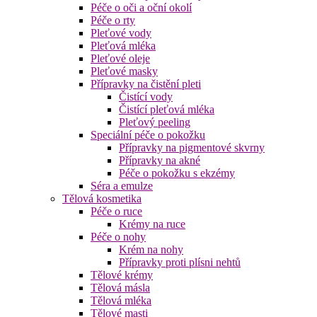
Péče o oči a oční okolí
Péče o rty
Pleťové vody
Pleťová mléka
Pleťové oleje
Pleťové masky
Přípravky na čistění pleti
Čistící vody
Čistící pleťová mléka
Pleťový peeling
Speciální péče o pokožku
Přípravky na pigmentové skvrny
Přípravky na akné
Péče o pokožku s ekzémy
Séra a emulze
Tělová kosmetika
Péče o ruce
Krémy na ruce
Péče o nohy
Krém na nohy
Přípravky proti plísni nehtů
Tělové krémy
Tělová másla
Tělová mléka
Tělové masti