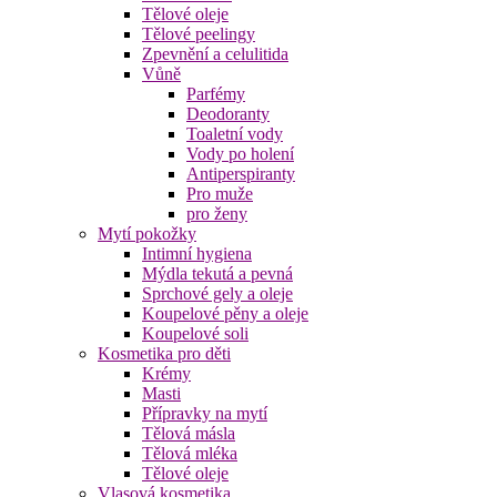
Tělové oleje
Tělové peelingy
Zpevnění a celulitida
Vůně
Parfémy
Deodoranty
Toaletní vody
Vody po holení
Antiperspiranty
Pro muže
pro ženy
Mytí pokožky
Intimní hygiena
Mýdla tekutá a pevná
Sprchové gely a oleje
Koupelové pěny a oleje
Koupelové soli
Kosmetika pro děti
Krémy
Masti
Přípravky na mytí
Tělová másla
Tělová mléka
Tělové oleje
Vlasová kosmetika