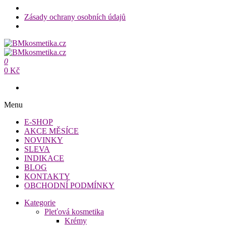
Zásady ochrany osobních údajů
Přeskočit
na
BMkosmetika.cz
obsah
0
BMkosmetika.cz
0 Kč
Menu
E-SHOP
AKCE MĚSÍCE
NOVINKY
SLEVA
INDIKACE
BLOG
KONTAKTY
OBCHODNÍ PODMÍNKY
Kategorie
Pleťová kosmetika
Krémy