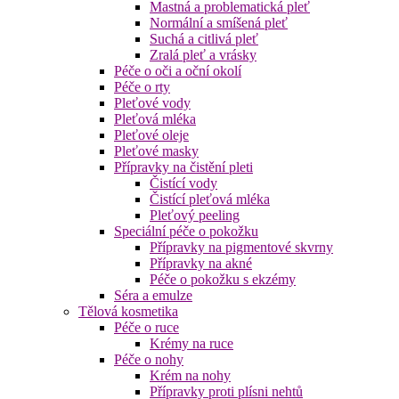
Mastná a problematická pleť
Normální a smíšená pleť
Suchá a citlivá pleť
Zralá pleť a vrásky
Péče o oči a oční okolí
Péče o rty
Pleťové vody
Pleťová mléka
Pleťové oleje
Pleťové masky
Přípravky na čistění pleti
Čistící vody
Čistící pleťová mléka
Pleťový peeling
Speciální péče o pokožku
Přípravky na pigmentové skvrny
Přípravky na akné
Péče o pokožku s ekzémy
Séra a emulze
Tělová kosmetika
Péče o ruce
Krémy na ruce
Péče o nohy
Krém na nohy
Přípravky proti plísni nehtů