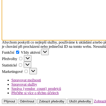
Abychom poskytli co nejlepší služby, používáme k ukládání a/nebo př
je chování při procházení nebo jedinečná ID na tomto webu. Nesouhlas
Funkční
Funkční
Vždy aktivní
Předvolby
Předvolby
Statistické
Statistické
Marketingové
Marketingové
Spravovat možnosti
Spravovat služby
Správa {vendor_count} prodejců
Přečtěte si více o těchto účelech
Zobrazi
Přijmout
Odmítnout
Zobrazit předvolby
Uložit předvolby