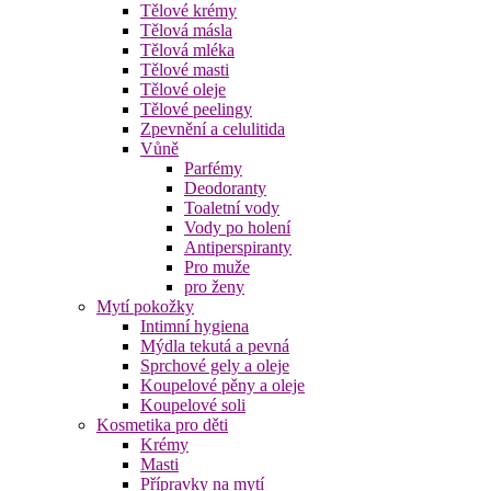
Tělové krémy
Tělová másla
Tělová mléka
Tělové masti
Tělové oleje
Tělové peelingy
Zpevnění a celulitida
Vůně
Parfémy
Deodoranty
Toaletní vody
Vody po holení
Antiperspiranty
Pro muže
pro ženy
Mytí pokožky
Intimní hygiena
Mýdla tekutá a pevná
Sprchové gely a oleje
Koupelové pěny a oleje
Koupelové soli
Kosmetika pro děti
Krémy
Masti
Přípravky na mytí