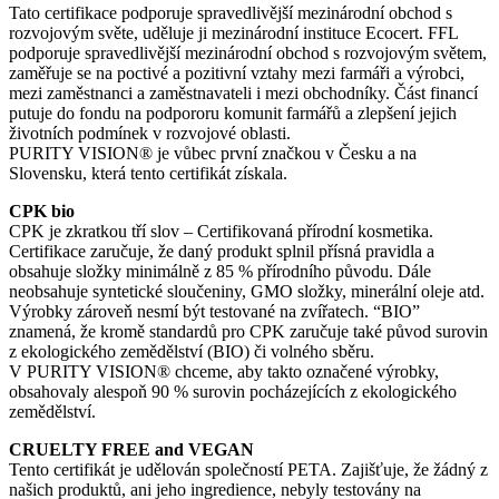
Tato certifikace podporuje spravedlivější mezinárodní obchod s
rozvojovým světe, uděluje ji mezinárodní instituce Ecocert. FFL
podporuje spravedlivější mezinárodní obchod s rozvojovým světem,
zaměřuje se na poctivé a pozitivní vztahy mezi farmáři a výrobci,
mezi zaměstnanci a zaměstnavateli i mezi obchodníky. Část financí
putuje do fondu na podpororu komunit farmářů a zlepšení jejich
životních podmínek v rozvojové oblasti.
PURITY VISION® je vůbec první značkou v Česku a na
Slovensku, která tento certifikát získala.
CPK bio
CPK je zkratkou tří slov – Certifikovaná přírodní kosmetika.
Certifikace zaručuje, že daný produkt splnil přísná pravidla a
obsahuje složky minimálně z 85 % přírodního původu. Dále
neobsahuje syntetické sloučeniny, GMO složky, minerální oleje atd.
Výrobky zároveň nesmí být testované na zvířatech. “BIO”
znamená, že kromě standardů pro CPK zaručuje také původ surovin
z ekologického zemědělství (BIO) či volného sběru.
V PURITY VISION® chceme, aby takto označené výrobky,
obsahovaly alespoň 90 % surovin pocházejících z ekologického
zemědělství.
CRUELTY FREE and VEGAN
Tento certifikát je udělován společností PETA. Zajišťuje, že žádný z
našich produktů, ani jeho ingredience, nebyly testovány na