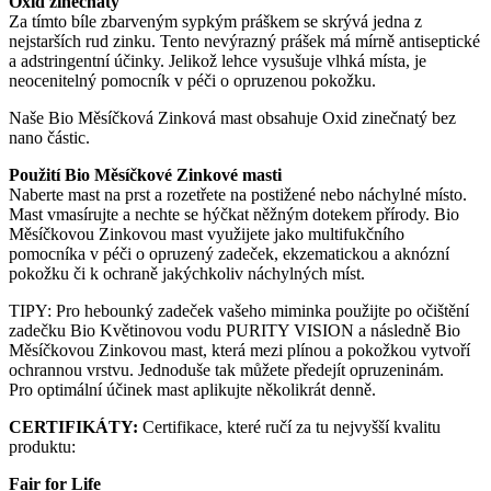
Oxid zinečnatý
Za tímto bíle zbarveným sypkým práškem se skrývá jedna z
nejstarších rud zinku. Tento nevýrazný prášek má mírně antiseptické
a adstringentní účinky. Jelikož lehce vysušuje vlhká místa, je
neocenitelný pomocník v péči o opruzenou pokožku.
Naše Bio Měsíčková Zinková mast obsahuje Oxid zinečnatý bez
nano částic.
Použití Bio Měsíčkové Zinkové masti
Naberte mast na prst a rozetřete na postižené nebo náchylné místo.
Mast vmasírujte a nechte se hýčkat něžným dotekem přírody. Bio
Měsíčkovou Zinkovou mast využijete jako multifukčního
pomocníka v péči o opruzený zadeček, ekzematickou a aknózní
pokožku či k ochraně jakýchkoliv náchylných míst.
TIPY: Pro hebounký zadeček vašeho miminka použijte po očištění
zadečku Bio Květinovou vodu PURITY VISION a následně Bio
Měsíčkovou Zinkovou mast, která mezi plínou a pokožkou vytvoří
ochrannou vrstvu. Jednoduše tak můžete předejít opruzeninám.
Pro optimální účinek mast aplikujte několikrát denně.
CERTIFIKÁTY:
Certifikace, které ručí za tu nejvyšší kvalitu
produktu:
Fair for Life