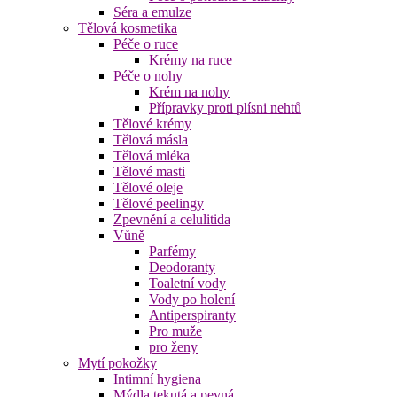
Séra a emulze
Tělová kosmetika
Péče o ruce
Krémy na ruce
Péče o nohy
Krém na nohy
Přípravky proti plísni nehtů
Tělové krémy
Tělová másla
Tělová mléka
Tělové masti
Tělové oleje
Tělové peelingy
Zpevnění a celulitida
Vůně
Parfémy
Deodoranty
Toaletní vody
Vody po holení
Antiperspiranty
Pro muže
pro ženy
Mytí pokožky
Intimní hygiena
Mýdla tekutá a pevná