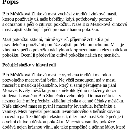
Popis
Bio Měsíčková Zinková mast vychází z tradiční zinkové masti,
kterou používaly už naše babičky, když potřebovaly pomoci
s ochranou a péčí o citlivou pokožku. Naše Bio Měsíčková Zinková
mast zajistí zklidňující péči pro namáhanou pokožku.
Mast pokožku zklidní, mírně vysuší, příjemně zchladí a při
pravidelném používání pomůže zajistit potřebnou ochranu. Mast je
vhodná v péči o pokožku náchylnou k opruzeninám a ekzematickou
pokožku. Ocení ji především citlivá pokožka našich nejmenších.
P
ečující složky v hlavní roli
Bio Měsíčková Zinková mast je vyrobena tradiční metodou
pozvolného macerování bylin. Největší zastoupení má v masti
macerát z měsíčku lékařského, který si sami pěstujeme na jižní
Moravě. Květy měsíčku jsou na několik týdnů naloženy do za
studena lisovaného Bio Slunečnicového oleje. Do macerátu tak v
nezmenšené míře přechází zklidňující síla a cenné účinky měsíčku.
Naše zinková mast se pyšní i maceráty levandule, heřmánku a
vanilky. Mezi největší přednosti levandulového a heřmánkového
macerátu patří zklidňující vlastnosti, díky jímž mast šetrně pečuje i
o velmi citlivou dětskou pokožku. Macerát z vanilky pokožce
dodává nejen krásnou vůni, ale také prospěšné a účinné látky, které