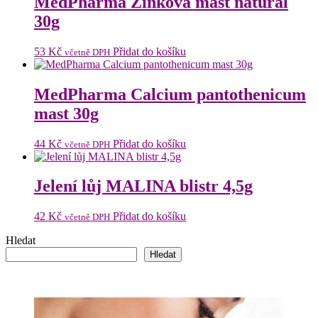
MedPharma Zinková mast natural
30g
53
Kč
Přidat do košíku
včetně DPH
MedPharma Calcium pantothenicum
mast 30g
44
Kč
Přidat do košíku
včetně DPH
Jelení lůj MALINA blistr 4,5g
42
Kč
Přidat do košíku
včetně DPH
Hledat
Hledat