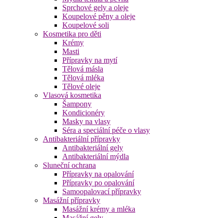
Sprchové gely a oleje
Koupelové pěny a oleje
Koupelové soli
Kosmetika pro děti
Krémy
Masti
Přípravky na mytí
Tělová másla
Tělová mléka
Tělové oleje
Vlasová kosmetika
Šampony
Kondicionéry
Masky na vlasy
Séra a speciální péče o vlasy
Antibakteriální přípravky
Antibakteriální gely
Antibakteriální mýdla
Sluneční ochrana
Přípravky na opalování
Přípravky po opalování
Samoopalovací přípravky
Masážní přípravky
Masážní krémy a mléka
Masážní gely