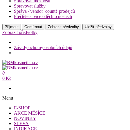
Spravovat možnosti
Spravovat služby
Správa {vendor_count} prodejců
Přečtěte si více o těchto účelech
Přijmout
Odmítnout
Zobrazit předvolby
Uložit předvolby
Zobrazit předvolby
Zásady ochrany osobních údajů
Přeskočit
na
BMkosmetika.cz
obsah
0
BMkosmetika.cz
0 Kč
Menu
E-SHOP
AKCE MĚSÍCE
NOVINKY
SLEVA
INDIKACE