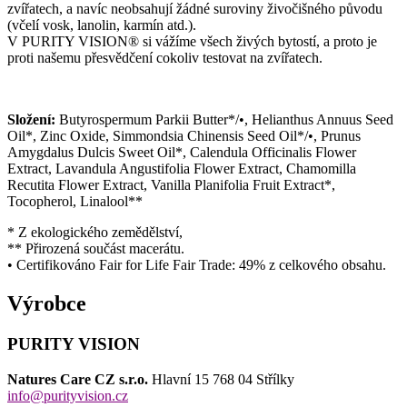
zvířatech, a navíc neobsahují žádné suroviny živočišného původu
(včelí vosk, lanolin, karmín atd.).
V PURITY VISION® si vážíme všech živých bytostí, a proto je
proti našemu přesvědčení cokoliv testovat na zvířatech.
Složení:
Butyrospermum Parkii Butter*/•, Helianthus Annuus Seed
Oil*, Zinc Oxide, Simmondsia Chinensis Seed Oil*/•, Prunus
Amygdalus Dulcis Sweet Oil*,
Calendula Officinalis Flower
Extract
, Lavandula Angustifolia Flower Extract, Chamomilla
Recutita Flower Extract, Vanilla Planifolia Fruit Extract*,
Tocopherol, Linalool**
* Z ekologického zemědělství,
** Přirozená součást macerátu.
• Certifikováno Fair for Life Fair Trade: 49% z celkového obsahu.
Výrobce
PURITY VISION
Natures Care CZ s.r.o.
Hlavní 15 768 04 Střílky
info@purityvision.cz