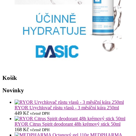
Košík
Novinky
RYOR Urychlovač růstu vlasů - 3 měsíční kúra 250ml
449
Kč
včetně DPH
RYOR Citrus Spirit deodorant 48h krémový stick 50ml
168
Kč
včetně DPH
MEDPHARMA