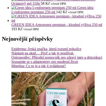
Octanový gel 110g
58
Kč
včetně DPH
Green idea
Lymforegen premium 250 ml
142
Kč
včetně DPH
GREEN IDEA Artroregen premium - kloubní výživa 250 ml
193
Kč
včetně DPH
Nejnovější příspěvky
Epiderma: česká značka, která rozumí pokožce
Náplasti na akné….Proč a jak je používat.
Ostropestřec: Přírodní pomocník pro zdraví jater a detoxikaci
Seznamte se s adaptogeny pro moderní život
Migréna: Co to je a jak ji zvládnout?