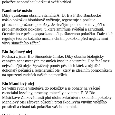
pokožce napomáhají udržet si svěží vzhled.
Bambucké máslo
Díky vysokému obsahu vitamínů A, D, E a F Bio Bambucké
máslo pokožku hloubkově vyživuje, regeneruje a posiluje
přirozenou pružnost pokožky. Je skvělým pomocníkem v péči o
problematickou pokožku, u které zmírňuje svědění a zarudnutí.
Oceníte ho v péči o popraskanou či poškozenou pokožku. Dále také
reguluje tvorbu kožního mazu a chrání pokožku před negativními
vlivy slunečního záření.
Bio Jojobový olej
Pochází z jader Bio Simondsie čínské. Díky obsahu biologicky
cenných nenasycených mastných kyselin a vitamínu E se řadí mezi
nejvzácnější oleje. Vyvážený poměr pěstících látek z něj dělá
dokonalý pečující a regenerující olej, který je ideálním pomocníkem
na opruzený zadeček našich nejmenších.
Bio Mandlový olej
Se velmi rychle vstřebává do pokožky a je bohatý na vzácné
esenciální kyseliny, proteiny, minerály a vitamin E. V Bio
Měsíčkové Zinkové masti plní úlohu zvláčnění a zklidnění pokožky.
Mandlový olej zároveň působí i proti škodlivým vlivům vnějšího
prostředí a chrání tak pokožku vašeho miminka.