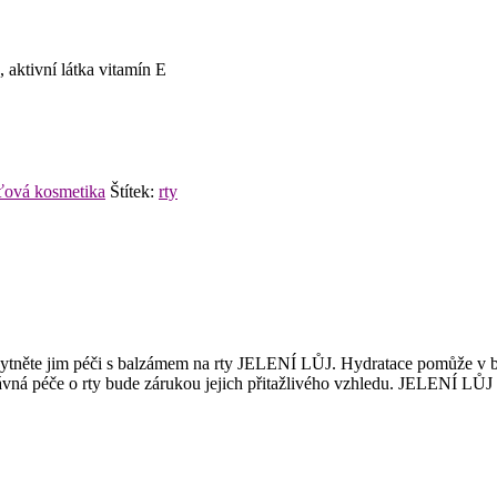
 aktivní látka vitamín E
ťová kosmetika
Štítek:
rty
skytněte jim péči s balzámem na rty JELENÍ LŮJ. Hydratace pomůže v bo
ávná péče o rty bude zárukou jejich přitažlivého vzhledu. JELENÍ LŮJ v 