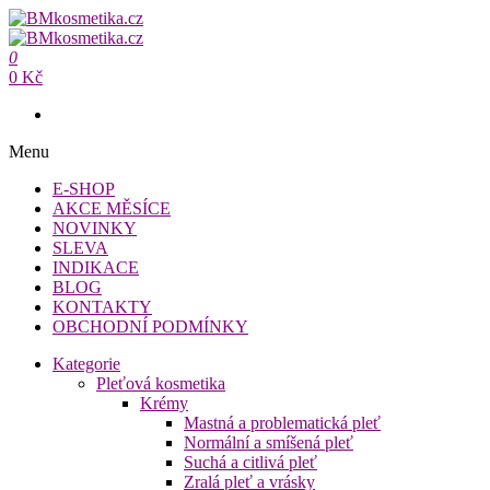
Přeskočit
na
BMkosmetika.cz
obsah
0
BMkosmetika.cz
0 Kč
Menu
E-SHOP
AKCE MĚSÍCE
NOVINKY
SLEVA
INDIKACE
BLOG
KONTAKTY
OBCHODNÍ PODMÍNKY
Kategorie
Pleťová kosmetika
Krémy
Mastná a problematická pleť
Normální a smíšená pleť
Suchá a citlivá pleť
Zralá pleť a vrásky