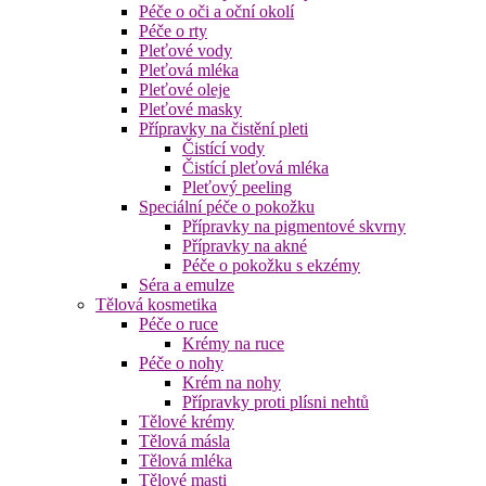
Péče o oči a oční okolí
Péče o rty
Pleťové vody
Pleťová mléka
Pleťové oleje
Pleťové masky
Přípravky na čistění pleti
Čistící vody
Čistící pleťová mléka
Pleťový peeling
Speciální péče o pokožku
Přípravky na pigmentové skvrny
Přípravky na akné
Péče o pokožku s ekzémy
Séra a emulze
Tělová kosmetika
Péče o ruce
Krémy na ruce
Péče o nohy
Krém na nohy
Přípravky proti plísni nehtů
Tělové krémy
Tělová másla
Tělová mléka
Tělové masti