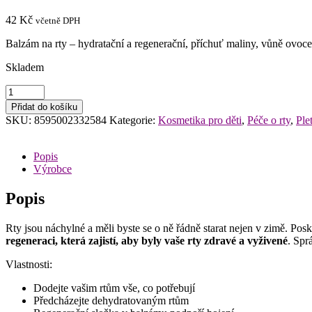
42
Kč
včetně DPH
Balzám na rty – hydratační a regenerační, příchuť maliny, vůně ovoce,
Skladem
Jelení
lůj
Přidat do košíku
MALINA
SKU:
8595002332584
Kategorie:
Kosmetika pro děti
,
Péče o rty
,
Ple
blistr
4,5g
množství
Popis
Výrobce
Popis
Rty jsou náchylné a měli byste se o ně řádně starat nejen v zimě. Po
regeneraci, která zajistí, aby byly vaše rty zdravé a vyživené
. Spr
Vlastnosti:
Dodejte vašim rtům vše, co potřebují
Předcházejte dehydratovaným rtům