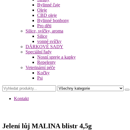
Bylinné čaje
Oleje
CBD oleje
Bylinné bonbony
Pro děti
Silice, svíčky, aroma
Silice
vonné svíčky
DÁRKOVÉ SADY
Speciální řady
Nosní spreje a kapky
Repelenty
Veterinární péče
Kočky
Psi
Kontakt
Jelení lůj MALINA blistr 4,5g