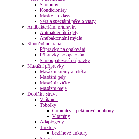
Šampony
Kondicionéry
Masky na vlasy
Séra a speciální péče o vlasy
Antibakteriální přípravky
Antibakteriální gely
Antibakteriální mýdla
Sluneční ochrana
Přípravky na opalování
Přípravky po opalování
Samoopalovací přípravky
Masážní přípravky
Masážní krémy a mléka
Masážní gely
Masážní svíčky
Masážní oleje
Doplňky stravy
Vláknina
Tobolky
Gummies – pektinové bonbony
Vitamíny
Adaptogeny
Tinktury
bezlihové tinktury
Sirupy