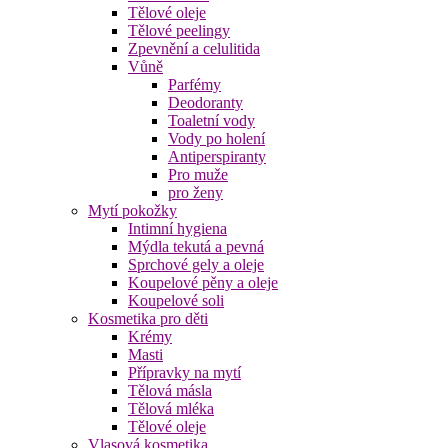
Tělové oleje
Tělové peelingy
Zpevnění a celulitida
Vůně
Parfémy
Deodoranty
Toaletní vody
Vody po holení
Antiperspiranty
Pro muže
pro ženy
Mytí pokožky
Intimní hygiena
Mýdla tekutá a pevná
Sprchové gely a oleje
Koupelové pěny a oleje
Koupelové soli
Kosmetika pro děti
Krémy
Masti
Přípravky na mytí
Tělová másla
Tělová mléka
Tělové oleje
Vlasová kosmetika