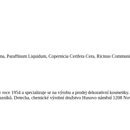
roma, Paraffinum Liquidum, Copernicia Cerifera Cera, Ricinus Commun
 roce 1954 a specializuje se na výrobu a prodej dekorativní kosmetiky. J
zákazníků. Detecha, chemické výrobní družstvo Husovo náměstí 1208 No