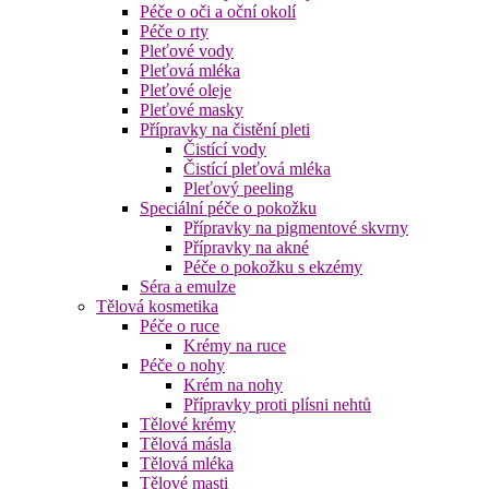
Péče o oči a oční okolí
Péče o rty
Pleťové vody
Pleťová mléka
Pleťové oleje
Pleťové masky
Přípravky na čistění pleti
Čistící vody
Čistící pleťová mléka
Pleťový peeling
Speciální péče o pokožku
Přípravky na pigmentové skvrny
Přípravky na akné
Péče o pokožku s ekzémy
Séra a emulze
Tělová kosmetika
Péče o ruce
Krémy na ruce
Péče o nohy
Krém na nohy
Přípravky proti plísni nehtů
Tělové krémy
Tělová másla
Tělová mléka
Tělové masti