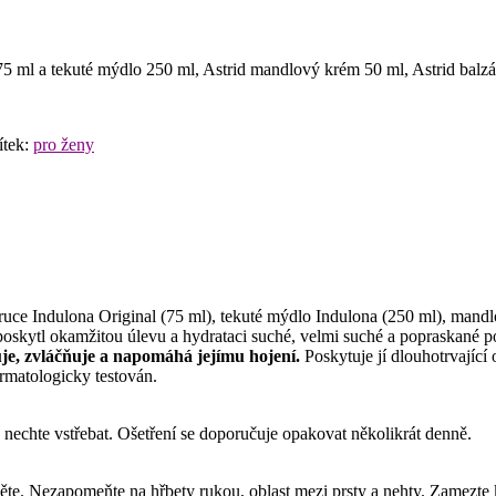
75 ml a tekuté mýdlo 250 ml, Astrid mandlový krém 50 ml, Astrid balzá
ítek:
pro ženy
ce Indulona Original (75 ml), tekuté mýdlo Indulona (250 ml), mandlo
 poskytl okamžitou úlevu a hydrataci suché, velmi suché a popraskané 
je, zvláčňuje a napomáhá jejímu hojení.
Poskytuje jí dlouhotrvající
rmatologicky testován.
 nechte vstřebat. Ošetření se doporučuje opakovat několikrát denně.
ěte. Nezapomeňte na hřbety rukou, oblast mezi prsty a nehty. Zamezte 