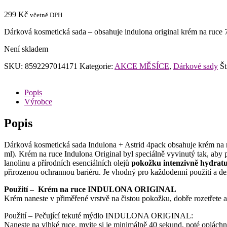
299
Kč
včetně DPH
Dárková kosmetická sada – obsahuje indulona original krém na ruce 
Není skladem
SKU:
8592297014171
Kategorie:
AKCE MĚSÍCE
,
Dárkové sady
Št
Popis
Výrobce
Popis
Dárková kosmetická sada Indulona + Astrid 4pack obsahuje krém na ru
ml). Krém na ruce Indulona Original byl speciálně vyvinutý tak, aby
lanolinu a přírodních esenciálních olejů
pokožku intenzivně hydratu
přirozenou ochrannou bariéru. Je vhodný pro každodenní použití a de
Použití – Krém na ruce INDULONA ORIGINAL
Krém naneste v přiměřené vrstvě na čistou pokožku, dobře rozetřete a
Použití – Pečující tekuté mýdlo INDULONA ORIGINAL:
Naneste na vlhké ruce, myjte si je minimálně 40 sekund, poté opláchn