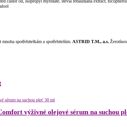
ated castor oil, isopropyl myristate, stevia rebaudiana extract, tocophero
alool
st mnoha spotřebitelkám a spotřebitelům.
ASTRID T.M., a.s.
Žerotínov
g
fort výživné olejové sérum na suchou pl