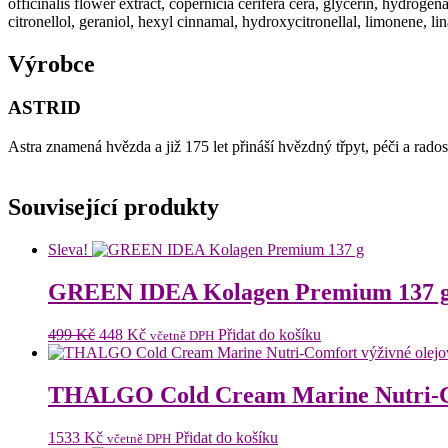
officinalis flower extract, copernicia cerifera cera, glycerin, hydrogen
citronellol, geraniol, hexyl cinnamal, hydroxycitronellal, limonene, lin
Výrobce
ASTRID
Astra znamená hvězda a již 175 let přináší hvězdný třpyt, péči a rado
Související produkty
Sleva!
GREEN IDEA Kolagen Premium 137 
Původní
Aktuální
499
Kč
448
Kč
Přidat do košíku
včetně DPH
cena
cena
byla:
je:
499 Kč.
448 Kč.
THALGO Cold Cream Marine Nutri-Com
1533
Kč
Přidat do košíku
včetně DPH