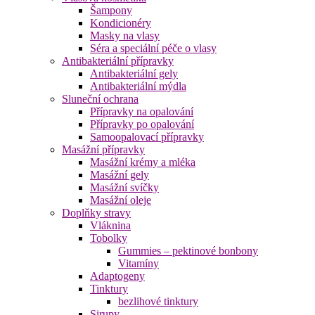
Šampony
Kondicionéry
Masky na vlasy
Séra a speciální péče o vlasy
Antibakteriální přípravky
Antibakteriální gely
Antibakteriální mýdla
Sluneční ochrana
Přípravky na opalování
Přípravky po opalování
Samoopalovací přípravky
Masážní přípravky
Masážní krémy a mléka
Masážní gely
Masážní svíčky
Masážní oleje
Doplňky stravy
Vláknina
Tobolky
Gummies – pektinové bonbony
Vitamíny
Adaptogeny
Tinktury
bezlihové tinktury
Sirupy