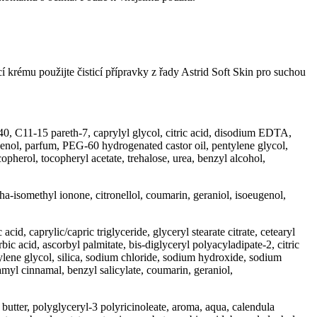
cí krému použijte čisticí přípravky z řady Astrid Soft Skin pro suchou
40, C11-15 pareth-7, caprylyl glycol, citric acid, disodium EDTA,
henol, parfum, PEG-60 hydrogenated castor oil, pentylene glycol,
pherol, tocopheryl acetate, trehalose, urea, benzyl alcohol,
ha-isomethyl ionone, citronellol, coumarin, geraniol, isoeugenol,
d, caprylic/capric triglyceride, glyceryl stearate citrate, cetearyl
c acid, ascorbyl palmitate, bis-diglyceryl polyacyladipate-2, citric
tylene glycol, silica, sodium chloride, sodium hydroxide, sodium
myl cinnamal, benzyl salicylate, coumarin, geraniol,
butter, polyglyceryl-3 polyricinoleate, aroma, aqua, calendula