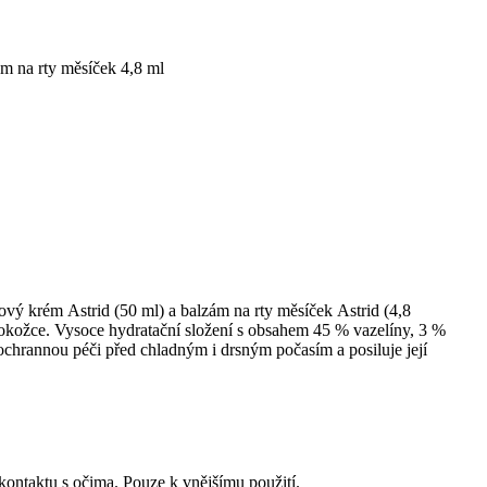
m na rty měsíček 4,8 ml
vý krém Astrid (50 ml) a balzám na rty měsíček Astrid (4,8
pokožce. Vysoce hydratační složení s obsahem 45 % vazelíny, 3 %
 ochrannou péči před chladným i drsným počasím a posiluje její
kontaktu s očima. Pouze k vnějšímu použití.