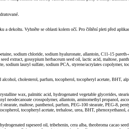
ydratované.
u a dekoltu. Vyhněte se oblasti kolem očí. Pro čištění pleti před aplika
etaine, sodium chloride, sodium hyaluronate, allantoin, C11-15 pareth-
 seed extract, gossypium herbaceum seed oil, lactic acid, maltose, pant
, sodium lauryl sulfate, sodium PCA, styrene/acrylates copolymer, toco
 alcohol, cholesterol, parfum, tocopherol, tocopheryl acetate, BHT, alp
lline wax, palmitic acid, hydrogenated vegetable glycerides, stearic aci
nyl neodecanoate crosspolymer, allantoin, aminomethyl propanol, ascorbi
eryl stearate, maltose, panthenol, parfum, PEG-100 stearate, PEG-8, pen
copherol, tocopheryl acetate, trehalose, urea, BHT, phenoxyethanol, a
hydrogenated rapeseed oil, tribehenin, cera alba, theobroma cacao seed 