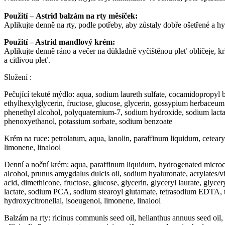
Použití – Astrid balzám na rty měsíček:
Aplikujte denně na rty, podle potřeby, aby zůstaly dobře ošetřené a h
Použití – Astrid mandlový krém:
Aplikujte denně ráno a večer na důkladně vyčištěnou pleť obličeje, krk
a citlivou pleť.
Složení :
Pečující tekuté mýdlo: aqua, sodium laureth sulfate, cocamidopropyl b
ethylhexylglycerin, fructose, glucose, glycerin, gossypium herbaceum
phenethyl alcohol, polyquaternium-7, sodium hydroxide, sodium lactate
phenoxyethanol, potassium sorbate, sodium benzoate
Krém na ruce: petrolatum, aqua, lanolin, paraffinum liquidum, cetearyl
limonene, linalool
Denní a noční krém: aqua, paraffinum liquidum, hydrogenated microcrysta
alcohol, prunus amygdalus dulcis oil, sodium hyaluronate, acrylates/vi
acid, dimethicone, fructose, glucose, glycerin, glyceryl laurate, glyc
lactate, sodium PCA, sodium stearoyl glutamate, tetrasodium EDTA, to
hydroxycitronellal, isoeugenol, limonene, linalool
Balzám na rty: ricinus communis seed oil, helianthus annuus seed oil, 