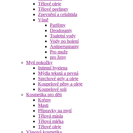
Tělové oleje
Tělové peelingy
Zpevnění a celulitida
Vůně
Parfémy
Deodoranty
Toaletní vody
Vody po holení
Antiperspiranty
Pro muže
pro ženy
Mytí pokožky
Intimní hygiena
Mýdla tekutá a pevná
Sprchové gely a oleje
Koupelové pěny a oleje
Koupelové soli
Kosmetika pro děti
Krémy
Masti
Přípravky na mytí
Tělová másla
Tělová mléka
Tělové oleje
Vlasová kosmetika