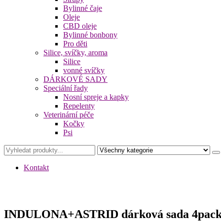
Bylinné čaje
Oleje
CBD oleje
Bylinné bonbony
Pro děti
Silice, svíčky, aroma
Silice
vonné svíčky
DÁRKOVÉ SADY
Speciální řady
Nosní spreje a kapky
Repelenty
Veterinární péče
Kočky
Psi
Kontakt
INDULONA+ASTRID dárková sada 4pack 