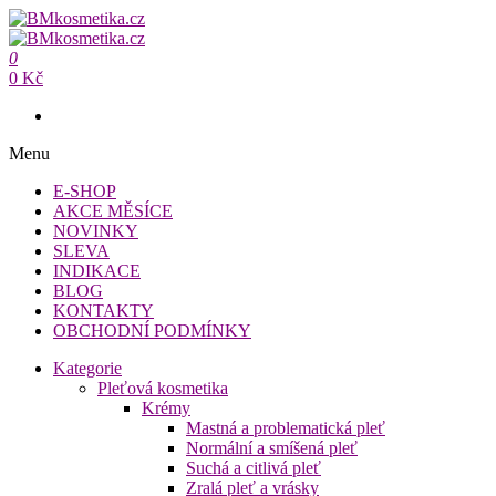
Přeskočit
na
BMkosmetika.cz
obsah
0
BMkosmetika.cz
0 Kč
Menu
E-SHOP
AKCE MĚSÍCE
NOVINKY
SLEVA
INDIKACE
BLOG
KONTAKTY
OBCHODNÍ PODMÍNKY
Kategorie
Pleťová kosmetika
Krémy
Mastná a problematická pleť
Normální a smíšená pleť
Suchá a citlivá pleť
Zralá pleť a vrásky