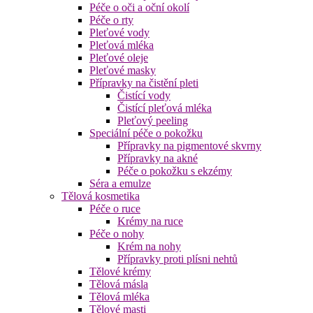
Péče o oči a oční okolí
Péče o rty
Pleťové vody
Pleťová mléka
Pleťové oleje
Pleťové masky
Přípravky na čistění pleti
Čistící vody
Čistící pleťová mléka
Pleťový peeling
Speciální péče o pokožku
Přípravky na pigmentové skvrny
Přípravky na akné
Péče o pokožku s ekzémy
Séra a emulze
Tělová kosmetika
Péče o ruce
Krémy na ruce
Péče o nohy
Krém na nohy
Přípravky proti plísni nehtů
Tělové krémy
Tělová másla
Tělová mléka
Tělové masti