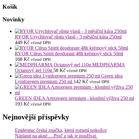
Košík
Novinky
RYOR Urychlovač růstu vlasů - 3 měsíční kúra 250ml
449
Kč
včetně DPH
RYOR Citrus Spirit deodorant 48h krémový stick 50ml
168
Kč
včetně DPH
MEDPHARMA
Octanový gel 110g
58
Kč
včetně DPH
Green idea
Lymforegen premium 250 ml
142
Kč
včetně DPH
GREEN IDEA Artroregen premium - kloubní výživa 250 ml
193
Kč
včetně DPH
Nejnovější příspěvky
Epiderma: česká značka, která rozumí pokožce
Náplasti na akné….Proč a jak je používat.