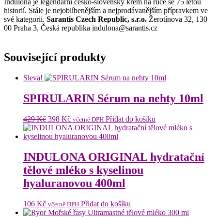
Indulona je legendární česko-slovenský krém na ruce se 75 letou
historií. Stále je nejoblíbenějším a nejprodávanějším přípravkem ve
své kategorii.
Sarantis Czech Republic, s.r.o.
Žerotínova 32, 130
00 Praha 3, Česká republika indulona@sarantis.cz
Související produkty
Sleva!
SPIRULARIN Sérum na nehty 10ml
Původní
Aktuální
429
Kč
398
Kč
Přidat do košíku
včetně DPH
cena
cena
byla:
je:
429 Kč.
398 Kč.
INDULONA ORIGINAL hydratační
tělové mléko s kyselinou
hyaluranovou 400ml
106
Kč
Přidat do košíku
včetně DPH