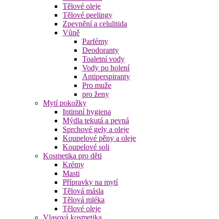
Tělové oleje
Tělové peelingy
Zpevnění a celulitida
Vůně
Parfémy
Deodoranty
Toaletní vody
Vody po holení
Antiperspiranty
Pro muže
pro ženy
Mytí pokožky
Intimní hygiena
Mýdla tekutá a pevná
Sprchové gely a oleje
Koupelové pěny a oleje
Koupelové soli
Kosmetika pro děti
Krémy
Masti
Přípravky na mytí
Tělová másla
Tělová mléka
Tělové oleje
Vlasová kosmetika