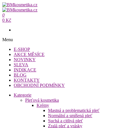
Přeskočit
na
BMkosmetika.cz
obsah
0
BMkosmetika.cz
0 Kč
Menu
E-SHOP
AKCE MĚSÍCE
NOVINKY
SLEVA
INDIKACE
BLOG
KONTAKTY
OBCHODNÍ PODMÍNKY
Kategorie
Pleťová kosmetika
Krémy
Mastná a problematická pleť
Normální a smíšená pleť
Suchá a citlivá pleť
Zralá pleť a vrásky