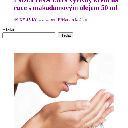
INDULONA Ultra výživný krém na
ruce s makadamovým olejem 50 ml
Původní
Aktuální
49
Kč
45
Kč
Přidat do košíku
včetně DPH
cena
cena
Hledat
byla:
je:
49 Kč.
45 Kč.
Hledat