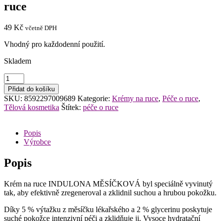
ruce
49
Kč
včetně DPH
Vhodný pro každodenní použití.
Skladem
INDULONA
měsíčková
Přidat do košíku
75ml
SKU:
8592297009689
Kategorie:
Krémy na ruce
,
Péče o ruce
,
krém
Tělová kosmetika
Štítek:
péče o ruce
na
ruce
množství
Popis
Výrobce
Popis
Krém na ruce INDULONA MĚSÍČKOVÁ byl speciálně vyvinutý
tak, aby efektivně zregeneroval a zklidnil suchou a hrubou pokožku.
Díky 5 % výtažku z měsíčku lékařského a 2 % glycerinu poskytuje
suché pokožce intenzivní péči a zklidňuje ji. Vysoce hydratační