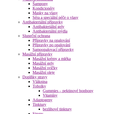
Šampony
Kondicionéry
Masky na vlasy
Séra a speciální péče o vlasy
Antibakteriální přípravky
Antibakteriální gely
Antibakteriální mýdla
Sluneční ochrana
Přípravky na opalování
Přípravky po opalování
Samoopalovací přípravky
Masážní přípravky
Masážní krémy a mléka
Masážní gely
Masážní svíčky
Masážní oleje
Doplňky stravy
Vláknina
Tobolky
Gummies – pektinové bonbony
Vitamíny
Adaptogeny
Tinktury
bezlihové tinktury
Sirupy