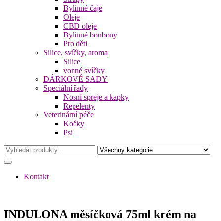
Bylinné čaje
Oleje
CBD oleje
Bylinné bonbony
Pro děti
Silice, svíčky, aroma
Silice
vonné svíčky
DÁRKOVÉ SADY
Speciální řady
Nosní spreje a kapky
Repelenty
Veterinární péče
Kočky
Psi
Kontakt
INDULONA měsíčková 75ml krém na