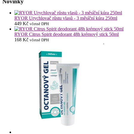
Novinky
RYOR Urychlovač růstu vlasů - 3 měsíční kúra 250ml
449
Kč
včetně DPH
RYOR Citrus Spirit deodorant 48h krémový stick 50ml
168
Kč
včetně DPH