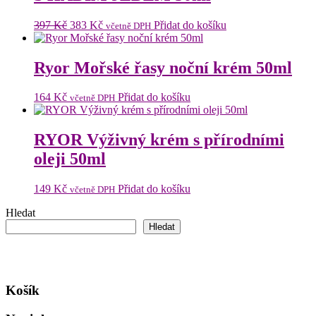
Původní
Aktuální
397
Kč
383
Kč
Přidat do košíku
včetně DPH
cena
cena
byla:
je:
397 Kč.
383 Kč.
Ryor Mořské řasy noční krém 50ml
164
Kč
Přidat do košíku
včetně DPH
RYOR Výživný krém s přírodními
oleji 50ml
149
Kč
Přidat do košíku
včetně DPH
Hledat
Hledat
Košík