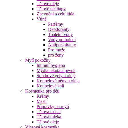
Tělové oleje
Tělové peelingy
Zpevnění a celulitida
Vůně
Parfémy
Deodoranty
Toaletní vody
Vody po holení
Antiperspiranty
Pro muže
pro ženy
Mytí pokožky
Intimní hygiena
Mýdla tekutá a pevná
Sprchové gely a oleje
Koupelové pěny a oleje
Koupelové soli
Kosmetika pro děti
Krémy
Masti
Přípravky na mytí
Tělová másla
Tělová mléka
Tělové oleje
Vlasová kosmetika