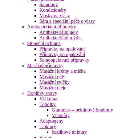
Šampony
Kondicionéry
Masky na vlasy
Séra a speciální péče o vlasy
Antibakteriální přípravky
Antibakteriální gely
Antibakteriální mýdla
Sluneční ochrana
Přípravky na opalování
Přípravky po opalování
Samoopalovací přípravky
Masážní přípravky
Masážní krémy a mléka
Masážní gely
Masážní svíčky
Masážní oleje
Doplňky stravy
Vláknina
Tobolky
Gummies – pektinové bonbony
Vitamíny
Adaptogeny
Tinktury
bezlihové tinktury
Sirupy