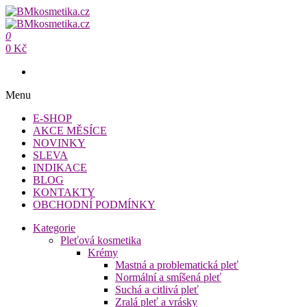
Přeskočit
na
BMkosmetika.cz
obsah
0
BMkosmetika.cz
0 Kč
Menu
E-SHOP
AKCE MĚSÍCE
NOVINKY
SLEVA
INDIKACE
BLOG
KONTAKTY
OBCHODNÍ PODMÍNKY
Kategorie
Pleťová kosmetika
Krémy
Mastná a problematická pleť
Normální a smíšená pleť
Suchá a citlivá pleť
Zralá pleť a vrásky