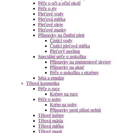
Péče o oči a oční okolí
Péče o rty
Pleťové vody
Pleťová mléka
Pleťové oleje
Pleťové masky
Přípravky na čistění pleti
Čistící vody
Čistící pleťová mléka
Pleťový peeling
Speciální péče o pokožku
Přípravky na pigmentové skvrny
Přípravky na akné
Péče o pokožku s ekzémy
Séra a emulze
Tělová kosmetika
Péče o ruce
Krémy na ruce
Péče o nohy
Krém na nohy
Přípravky proti plísni nehtů
Tělové krémy
Tělová másla
Tělová mléka
Tělové masti