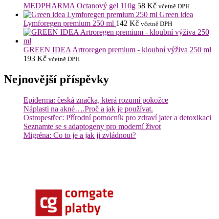
MEDPHARMA Octanový gel 110g
58
Kč
včetně DPH
Green idea
Lymforegen premium 250 ml
142
Kč
včetně DPH
GREEN IDEA Artroregen premium - kloubní výživa 250 ml
193
Kč
včetně DPH
Nejnovější příspěvky
Epiderma: česká značka, která rozumí pokožce
Náplasti na akné….Proč a jak je používat.
Ostropestřec: Přírodní pomocník pro zdraví jater a detoxikaci
Seznamte se s adaptogeny pro moderní život
Migréna: Co to je a jak ji zvládnout?