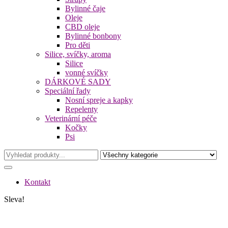
Bylinné čaje
Oleje
CBD oleje
Bylinné bonbony
Pro děti
Silice, svíčky, aroma
Silice
vonné svíčky
DÁRKOVÉ SADY
Speciální řady
Nosní spreje a kapky
Repelenty
Veterinární péče
Kočky
Psi
Kontakt
Sleva!