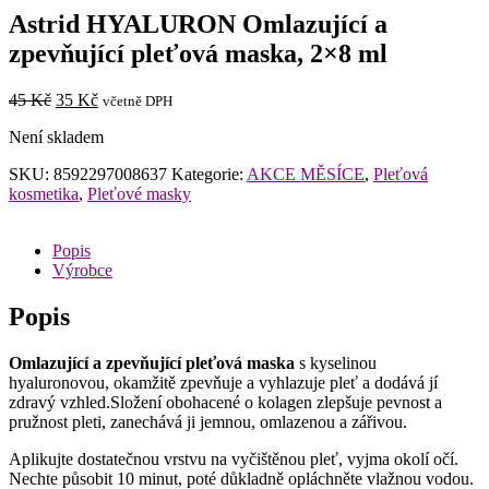
Astrid HYALURON Omlazující a
zpevňující pleťová maska, 2×8 ml
Původní
Aktuální
45
Kč
35
Kč
včetně DPH
cena
cena
Není skladem
byla:
je:
45 Kč.
35 Kč.
SKU:
8592297008637
Kategorie:
AKCE MĚSÍCE
,
Pleťová
kosmetika
,
Pleťové masky
Popis
Výrobce
Popis
Omlazující a zpevňující pleťová maska
s kyselinou
hyaluronovou, okamžitě zpevňuje a vyhlazuje pleť a dodává jí
zdravý vzhled.Složení obohacené o kolagen zlepšuje pevnost a
pružnost pleti, zanechává ji jemnou, omlazenou a zářivou.
Aplikujte dostatečnou vrstvu na vyčištěnou pleť, vyjma okolí očí.
Nechte působit 10 minut, poté důkladně opláchněte vlažnou vodou.