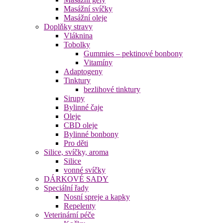
Masážní svíčky
Masážní oleje
Doplňky stravy
Vláknina
Tobolky
Gummies – pektinové bonbony
Vitamíny
Adaptogeny
Tinktury
bezlihové tinktury
Sirupy
Bylinné čaje
Oleje
CBD oleje
Bylinné bonbony
Pro děti
Silice, svíčky, aroma
Silice
vonné svíčky
DÁRKOVÉ SADY
Speciální řady
Nosní spreje a kapky
Repelenty
Veterinární péče