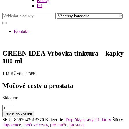
Kočky
Psi
Kontakt
GREEN IDEA Vrbovka tinktura – kapky
100 ml
182
Kč
včetně DPH
Močové cesty a prostata
Skladem
GREEN
IDEA
Přidat do košíku
Vrbovka
SKU:
8595643613370
Kategorie:
Doplňky stravy
,
Tinktury
Štítky:
tinktura
impotence
,
močové cesty
,
pro muže
,
prostata
-