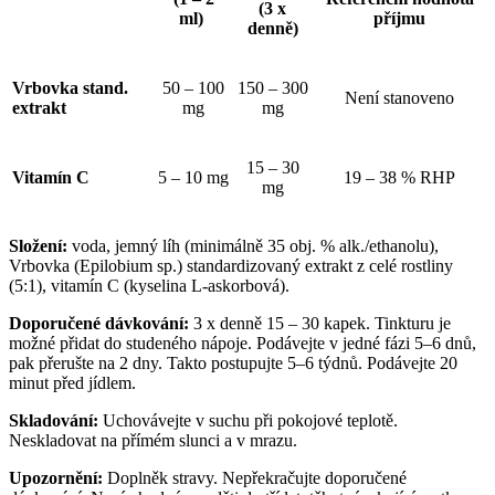
(3 x
ml)
příjmu
denně)
Vrbovka stand.
50 – 100
150 – 300
Není stanoveno
extrakt
mg
mg
15 – 30
Vitamín C
5 – 10 mg
19 – 38 % RHP
mg
Složení
:
voda, jemný líh (minimálně 35 obj. % alk./ethanolu),
Vrbovka (Epilobium sp.) standardizovaný extrakt z celé rostliny
(5:1), vitamín C (kyselina L-askorbová).
Doporučené dávkování:
3 x denně 15 – 30 kapek. Tinkturu je
možné přidat do studeného nápoje. Podávejte v jedné fázi 5–6 dnů,
pak přerušte na 2 dny. Takto postupujte 5–6 týdnů. Podávejte 20
minut před jídlem.
Skladování:
Uchovávejte v suchu při pokojové teplotě.
Neskladovat na přímém slunci a v mrazu.
Upozornění:
Doplněk stravy. Nepřekračujte doporučené