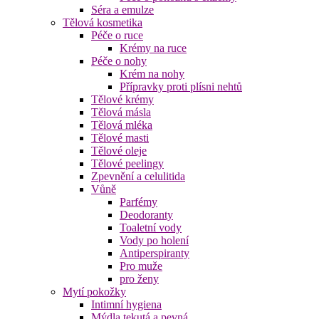
Séra a emulze
Tělová kosmetika
Péče o ruce
Krémy na ruce
Péče o nohy
Krém na nohy
Přípravky proti plísni nehtů
Tělové krémy
Tělová másla
Tělová mléka
Tělové masti
Tělové oleje
Tělové peelingy
Zpevnění a celulitida
Vůně
Parfémy
Deodoranty
Toaletní vody
Vody po holení
Antiperspiranty
Pro muže
pro ženy
Mytí pokožky
Intimní hygiena
Mýdla tekutá a pevná