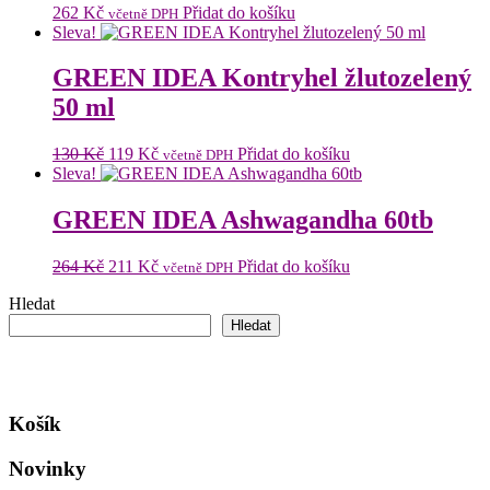
262
Kč
Přidat do košíku
včetně DPH
Sleva!
GREEN IDEA Kontryhel žlutozelený
50 ml
Původní
Aktuální
130
Kč
119
Kč
Přidat do košíku
včetně DPH
cena
cena
Sleva!
byla:
je:
130 Kč.
119 Kč.
GREEN IDEA Ashwagandha 60tb
Původní
Aktuální
264
Kč
211
Kč
Přidat do košíku
včetně DPH
cena
cena
Hledat
byla:
je:
264 Kč.
211 Kč.
Hledat
Košík
Novinky