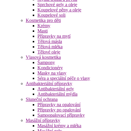
Sprchové gely a oleje
Koupelové pěny a oleje
Koupelové soli
Kosmetika pro děti
Krémy
Masti
Přípravky na mytí
Tělová másla
Tělová mléka
Tělové oleje
Vlasová kosmetika
Šampony
Kondicionéry
Masky na vlasy
Séra a speciální péče o vlasy
Antibakteriální přípravky
Antibakteriální gely
Antibakteriální mýdla
Sluneční ochrana
Přípravky na opalování
Přípravky po opalování
Samoopalovací přípravky
Masážní přípravky
Masážní krémy a mléka
Masážní gely