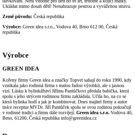
dávkování. Není vhodné pro děti do tří let, těhotné a kojící matky.
Ukládat mimo dosah dětí! Nenahrazuje pestrou a vyváženou stravu.
Země původu:
Česká republika
Výrobce:
Green idea s.r.o., Vodova 40, Brno 612 00, Česká
republika
Výrobce
GREEN IDEA
Kořeny firmy Green idea a značky Topvet sahají do roku 1990, kdy
vznikala jako rodinná firma s malou řadou výrobků, ale s jasnou
vizí. Lásku k bylinkářství Jiřímu Pantůčkovi předala babička, která
spolu s jeho strýcem rodinnou firmu zakládala. Učila ho, na co se
která bylinka hodí a jak je kombinovat. Dnes majitel firmy a autor
tisíce receptur MVDr. Jiří Pantůček spolu se svou rodinou pokračují
v rodinné tradici a firmu dále rozvíjejí.
Green idea s.r.o.
Vodova 40,
Brno, 61200, Česká republika info@greenidea.cz