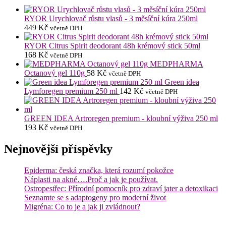
RYOR Urychlovač růstu vlasů - 3 měsíční kúra 250ml
449
Kč
včetně DPH
RYOR Citrus Spirit deodorant 48h krémový stick 50ml
168
Kč
včetně DPH
MEDPHARMA
Octanový gel 110g
58
Kč
včetně DPH
Green idea
Lymforegen premium 250 ml
142
Kč
včetně DPH
GREEN IDEA Artroregen premium - kloubní výživa 250 ml
193
Kč
včetně DPH
Nejnovější příspěvky
Epiderma: česká značka, která rozumí pokožce
Náplasti na akné….Proč a jak je používat.
Ostropestřec: Přírodní pomocník pro zdraví jater a detoxikaci
Seznamte se s adaptogeny pro moderní život
Migréna: Co to je a jak ji zvládnout?