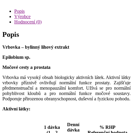
kapky
100
Popis
ml
Výrobce
množství
Hodnocení (0)
Popis
Vrbovka – bylinný lihový extrakt
Epilobium sp.
Močové cesty a prostata
Vrbovka má vysoký obsah biologicky aktivních látek. Aktivní látky
vrbovky příznivě ovlivňují normální funkce prostaty. Zajišťuje
předmenstruační a menopauzální komfort. Užívá se pro normální
pohyblivost kloubů a pro normální funkce močové soustavy.
Podporuje přirozenou obranyschopnost, duševní a fyzickou pohodu.
Aktivní látky:
Denní
1 dávka
% RHP
dávka
(1 – 2
Referenční hodnota