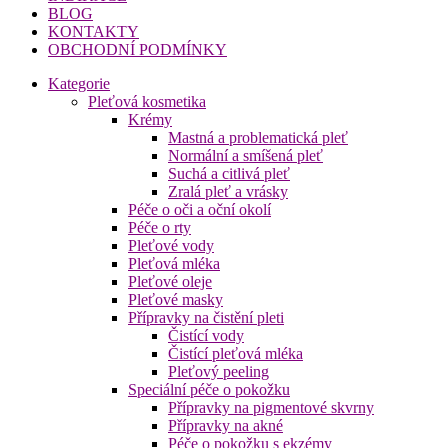
BLOG
KONTAKTY
OBCHODNÍ PODMÍNKY
Kategorie
Pleťová kosmetika
Krémy
Mastná a problematická pleť
Normální a smíšená pleť
Suchá a citlivá pleť
Zralá pleť a vrásky
Péče o oči a oční okolí
Péče o rty
Pleťové vody
Pleťová mléka
Pleťové oleje
Pleťové masky
Přípravky na čistění pleti
Čistící vody
Čistící pleťová mléka
Pleťový peeling
Speciální péče o pokožku
Přípravky na pigmentové skvrny
Přípravky na akné
Péče o pokožku s ekzémy