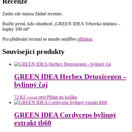
Recenze
Zatím zde nejsou žádné recenze.
Buďte první, kdo ohodnotí „GREEN IDEA Vrbovka tinktura –
kapky 100 ml“
Pro přidávání recenzí se musíte nejdříve
přihlásit
.
Související produkty
GREEN IDEA Herbex Detoxiregen –
bylinný čaj
72
Kč
Přidat do košíku
včetně DPH
GREEN IDEA Cordyceps bylinný
extrakt tb60