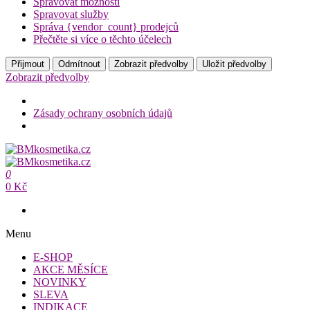
Spravovat možnosti
Spravovat služby
Správa {vendor_count} prodejců
Přečtěte si více o těchto účelech
Přijmout
Odmítnout
Zobrazit předvolby
Uložit předvolby
Zobrazit předvolby
Zásady ochrany osobních údajů
Přeskočit
na
BMkosmetika.cz
obsah
0
BMkosmetika.cz
0 Kč
Menu
E-SHOP
AKCE MĚSÍCE
NOVINKY
SLEVA
INDIKACE