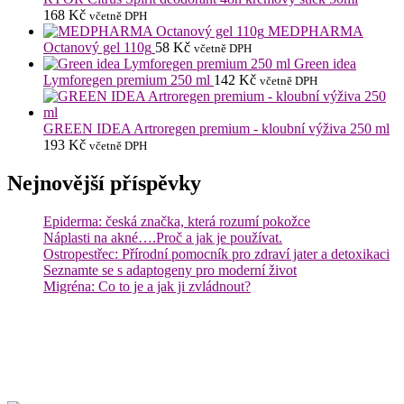
168
Kč
včetně DPH
MEDPHARMA
Octanový gel 110g
58
Kč
včetně DPH
Green idea
Lymforegen premium 250 ml
142
Kč
včetně DPH
GREEN IDEA Artroregen premium - kloubní výživa 250 ml
193
Kč
včetně DPH
Nejnovější příspěvky
Epiderma: česká značka, která rozumí pokožce
Náplasti na akné….Proč a jak je používat.
Ostropestřec: Přírodní pomocník pro zdraví jater a detoxikaci
Seznamte se s adaptogeny pro moderní život
Migréna: Co to je a jak ji zvládnout?