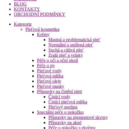
BLOG
KONTAKTY
OBCHODNÍ PODMÍNKY
Kategorie
Pleťová kosmetika
Krémy
Mastná a problematická pleť
Normální a smíšená pleť
Suchá a citlivá pleť
Zralá pleť a vrásky
Péče o oči a oční okolí
Péče o rty
Pleťové vody
Pleťová mléka
Pleťové oleje
Pleťové masky
Přípravky na čistění pleti
Čistící vody
Čistící pleťová mléka
Pleťový peeling
Speciální péče o pokožku
Přípravky na pigmentové skvrny
Přípravky na akné
Péče o pokožku s ekzémy