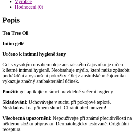
Výrobce
Hodnocení (0)
Popis
Tea Tree Oil
Intim gellé
Určeno k intimní hygieně ženy
Gel s vysokým obsahem oleje australského čajovníku je určen
k šetrné intimní hygieně. Neobsahuje mýdlo, které může způsobit
podráždění a vysoušení pokožky. Olej z australského čajovníku
vykazuje značný antibakteriální účinek.
Použití:
gel aplikujte v rámci pravidelné večerní hygieny.
Skladování:
Uchovávejte v suchu při pokojové teplotě.
Neskladovat na přímém slunci. Chránit před mrazem!
Všeobecná upozornění:
Nepoužívejte při známé přecitlivělosti na
některou složku přípravku. Dermatologicky testované. Originální
receptura.