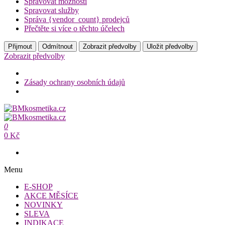
Spravovat možnosti
Spravovat služby
Správa {vendor_count} prodejců
Přečtěte si více o těchto účelech
Přijmout
Odmítnout
Zobrazit předvolby
Uložit předvolby
Zobrazit předvolby
Zásady ochrany osobních údajů
Přeskočit
na
BMkosmetika.cz
obsah
0
BMkosmetika.cz
0 Kč
Menu
E-SHOP
AKCE MĚSÍCE
NOVINKY
SLEVA
INDIKACE