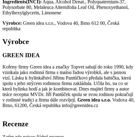
Ingredients(INCI):
Aqua, Alcohol Denat., Polyquaternium-37,
Polysorbate 80, Melaleuca Alternifolia Leaf Oil, Phenoxyethanol,
Ethylhexylglycerin, Limonene
Výrobce:
Green idea s.r.o., Vodova 40, Brno 612 00, Česká
republika
Výrobce
GREEN IDEA
Kořeny firmy Green idea a značky Topvet sahají do roku 1990, kdy
vznikala jako rodinná firma s malou řadou výrobků, ale s jasnou
vizí. Lásku k bylinkářství Jiřímu Pantůčkovi předala babička, která
spolu s jeho strýcem rodinnou firmu zakládala. Učila ho, na co se
která bylinka hodí a jak je kombinovat. Dnes majitel firmy a autor
tisíce receptur MVDr. Jiří Pantůček spolu se svou rodinou pokračují
v rodinné tradici a firmu dále rozvíjejí.
Green idea s.r.o.
Vodova 40,
Brno, 61200, Česká republika info@greenidea.cz
Recenze
Zatím zde nejsou žádné recenze.