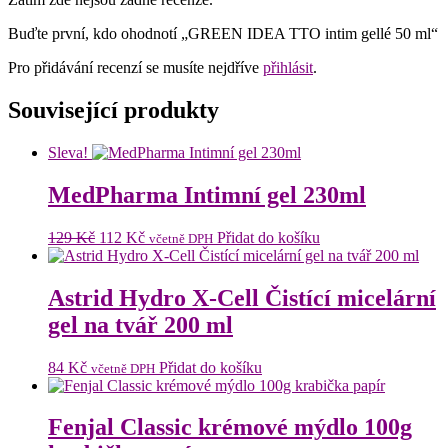
Buďte první, kdo ohodnotí „GREEN IDEA TTO intim gellé 50 ml“
Pro přidávání recenzí se musíte nejdříve
přihlásit
.
Související produkty
Sleva!
MedPharma Intimní gel 230ml
Původní
Aktuální
129
Kč
112
Kč
Přidat do košíku
včetně DPH
cena
cena
byla:
je:
129 Kč.
112 Kč.
Astrid Hydro X-Cell Čistící micelární
gel na tvář 200 ml
84
Kč
Přidat do košíku
včetně DPH
Fenjal Classic krémové mýdlo 100g