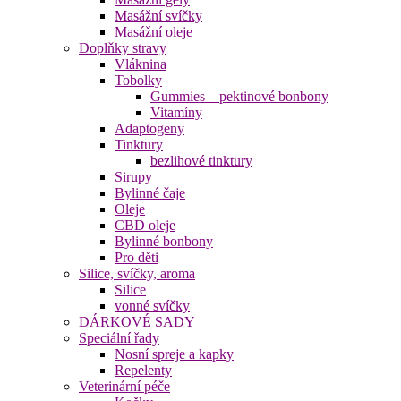
Masážní svíčky
Masážní oleje
Doplňky stravy
Vláknina
Tobolky
Gummies – pektinové bonbony
Vitamíny
Adaptogeny
Tinktury
bezlihové tinktury
Sirupy
Bylinné čaje
Oleje
CBD oleje
Bylinné bonbony
Pro děti
Silice, svíčky, aroma
Silice
vonné svíčky
DÁRKOVÉ SADY
Speciální řady
Nosní spreje a kapky
Repelenty
Veterinární péče