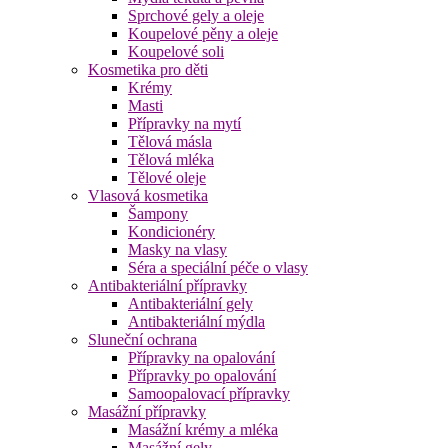
Sprchové gely a oleje
Koupelové pěny a oleje
Koupelové soli
Kosmetika pro děti
Krémy
Masti
Přípravky na mytí
Tělová másla
Tělová mléka
Tělové oleje
Vlasová kosmetika
Šampony
Kondicionéry
Masky na vlasy
Séra a speciální péče o vlasy
Antibakteriální přípravky
Antibakteriální gely
Antibakteriální mýdla
Sluneční ochrana
Přípravky na opalování
Přípravky po opalování
Samoopalovací přípravky
Masážní přípravky
Masážní krémy a mléka
Masážní gely