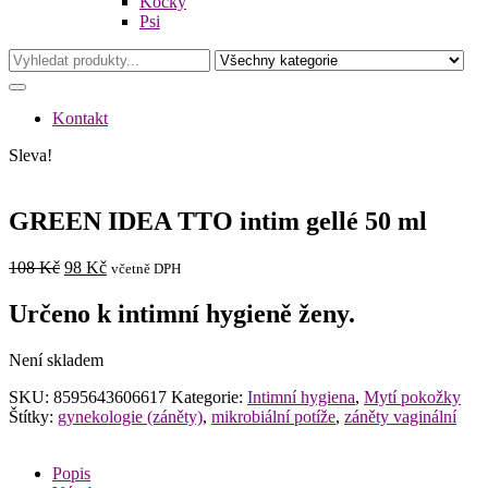
Kočky
Psi
Kontakt
Sleva!
GREEN IDEA TTO intim gellé 50 ml
Původní
Aktuální
108
Kč
98
Kč
včetně DPH
cena
cena
byla:
je:
Určeno k intimní hygieně ženy.
108 Kč.
98 Kč.
Není skladem
SKU:
8595643606617
Kategorie:
Intimní hygiena
,
Mytí pokožky
Štítky:
gynekologie (záněty)
,
mikrobiální potíže
,
záněty vaginální
Popis