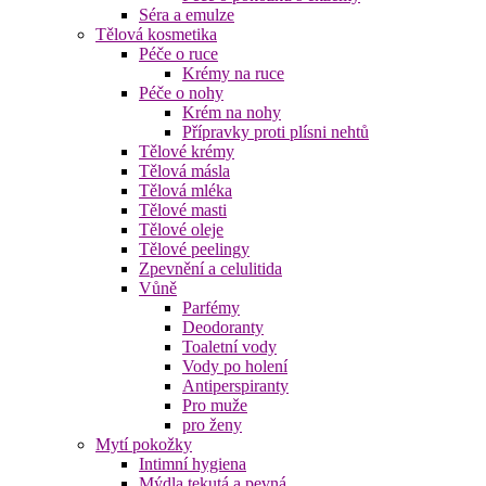
Séra a emulze
Tělová kosmetika
Péče o ruce
Krémy na ruce
Péče o nohy
Krém na nohy
Přípravky proti plísni nehtů
Tělové krémy
Tělová másla
Tělová mléka
Tělové masti
Tělové oleje
Tělové peelingy
Zpevnění a celulitida
Vůně
Parfémy
Deodoranty
Toaletní vody
Vody po holení
Antiperspiranty
Pro muže
pro ženy
Mytí pokožky
Intimní hygiena
Mýdla tekutá a pevná