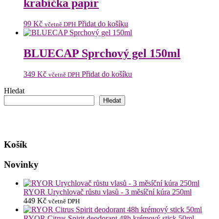
krabička papír
99
Kč
Přidat do košíku
včetně DPH
BLUECAP Sprchový gel 150ml
349
Kč
Přidat do košíku
včetně DPH
Hledat
Hledat
Košík
Novinky
RYOR Urychlovač růstu vlasů - 3 měsíční kúra 250ml
449
Kč
včetně DPH
RYOR Citrus Spirit deodorant 48h krémový stick 50ml