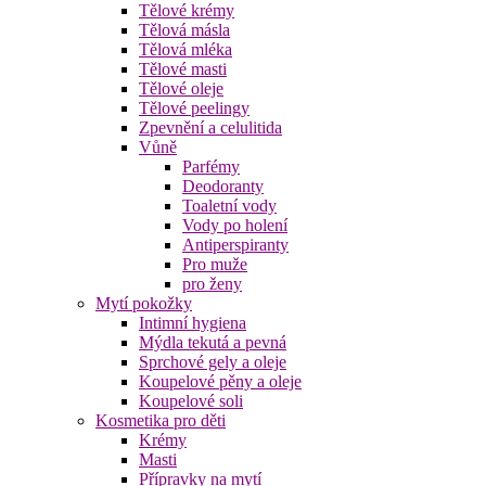
Tělové krémy
Tělová másla
Tělová mléka
Tělové masti
Tělové oleje
Tělové peelingy
Zpevnění a celulitida
Vůně
Parfémy
Deodoranty
Toaletní vody
Vody po holení
Antiperspiranty
Pro muže
pro ženy
Mytí pokožky
Intimní hygiena
Mýdla tekutá a pevná
Sprchové gely a oleje
Koupelové pěny a oleje
Koupelové soli
Kosmetika pro děti
Krémy
Masti
Přípravky na mytí