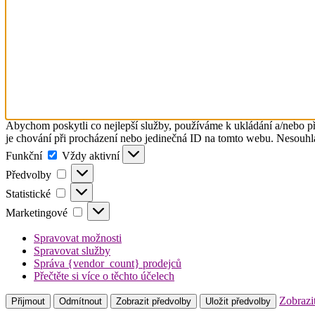
Abychom poskytli co nejlepší služby, používáme k ukládání a/nebo př
je chování při procházení nebo jedinečná ID na tomto webu. Nesouhlas
Funkční
Funkční
Vždy aktivní
Předvolby
Předvolby
Statistické
Statistické
Marketingové
Marketingové
Spravovat možnosti
Spravovat služby
Správa {vendor_count} prodejců
Přečtěte si více o těchto účelech
Zobrazi
Přijmout
Odmítnout
Zobrazit předvolby
Uložit předvolby