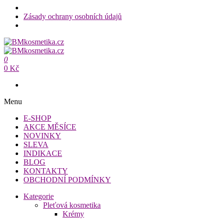
Zásady ochrany osobních údajů
Přeskočit
na
BMkosmetika.cz
obsah
0
BMkosmetika.cz
0 Kč
Menu
E-SHOP
AKCE MĚSÍCE
NOVINKY
SLEVA
INDIKACE
BLOG
KONTAKTY
OBCHODNÍ PODMÍNKY
Kategorie
Pleťová kosmetika
Krémy