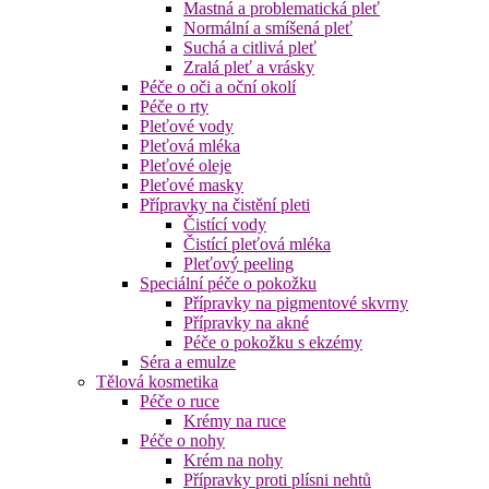
Mastná a problematická pleť
Normální a smíšená pleť
Suchá a citlivá pleť
Zralá pleť a vrásky
Péče o oči a oční okolí
Péče o rty
Pleťové vody
Pleťová mléka
Pleťové oleje
Pleťové masky
Přípravky na čistění pleti
Čistící vody
Čistící pleťová mléka
Pleťový peeling
Speciální péče o pokožku
Přípravky na pigmentové skvrny
Přípravky na akné
Péče o pokožku s ekzémy
Séra a emulze
Tělová kosmetika
Péče o ruce
Krémy na ruce
Péče o nohy
Krém na nohy
Přípravky proti plísni nehtů