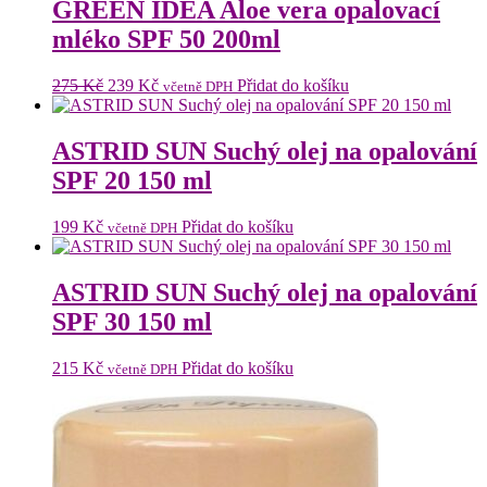
GREEN IDEA Aloe vera opalovací
mléko SPF 50 200ml
Původní
Aktuální
275
Kč
239
Kč
Přidat do košíku
včetně DPH
cena
cena
byla:
je:
275 Kč.
239 Kč.
ASTRID SUN Suchý olej na opalování
SPF 20 150 ml
199
Kč
Přidat do košíku
včetně DPH
ASTRID SUN Suchý olej na opalování
SPF 30 150 ml
215
Kč
Přidat do košíku
včetně DPH