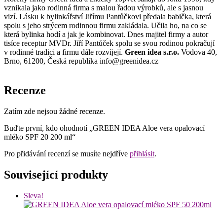
vznikala jako rodinná firma s malou řadou výrobků, ale s jasnou
vizí. Lásku k bylinkářství Jiřímu Pantůčkovi předala babička, která
spolu s jeho strýcem rodinnou firmu zakládala. Učila ho, na co se
která bylinka hodí a jak je kombinovat. Dnes majitel firmy a autor
tisíce receptur MVDr. Jiří Pantůček spolu se svou rodinou pokračují
v rodinné tradici a firmu dále rozvíjejí.
Green idea s.r.o.
Vodova 40,
Brno, 61200, Česká republika info@greenidea.cz
Recenze
Zatím zde nejsou žádné recenze.
Buďte první, kdo ohodnotí „GREEN IDEA Aloe vera opalovací
mléko SPF 20 200 ml“
Pro přidávání recenzí se musíte nejdříve
přihlásit
.
Související produkty
Sleva!