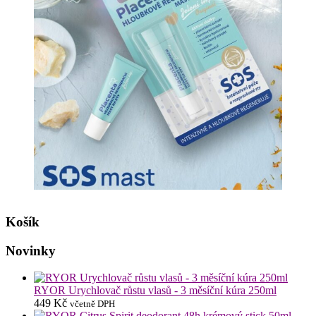
Košík
Novinky
RYOR Urychlovač růstu vlasů - 3 měsíční kúra 250ml
449
Kč
včetně DPH