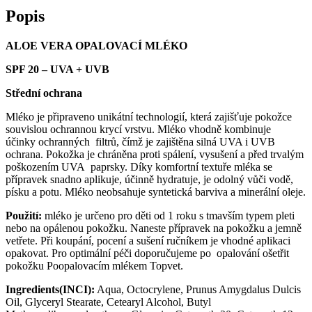
Popis
ALOE VERA OPALOVACÍ MLÉKO
SPF 20 – UVA + UVB
Střední ochrana
Mléko je připraveno unikátní technologií, která zajišťuje pokožce
souvislou ochrannou krycí vrstvu. Mléko vhodně kombinuje
účinky ochranných filtrů, čímž je zajištěna silná UVA i UVB
ochrana. Pokožka je chráněna proti spálení, vysušení a před trvalým
poškozením UVA paprsky. Díky komfortní textuře mléka se
přípravek snadno aplikuje, účinně hydratuje, je odolný vůči vodě,
písku a potu. Mléko neobsahuje syntetická barviva a minerální oleje.
Použití:
mléko je určeno pro děti od 1 roku s tmavším typem pleti
nebo na opálenou pokožku. Naneste přípravek na pokožku a jemně
vetřete. Při koupání, pocení a sušení ručníkem je vhodné aplikaci
opakovat. Pro optimální péči doporučujeme po opalování ošetřit
pokožku Poopalovacím mlékem Topvet.
Ingredients(INCI):
Aqua, Octocrylene, Prunus Amygdalus Dulcis
Oil, Glyceryl Stearate, Cetearyl Alcohol, Butyl