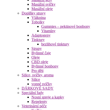
Masážní svíčky
Masážní oleje
Doplňky stravy
Vláknina
Tobolky
Gummies – pektinové bonbony
Vitamíny
Adaptogeny
Tinktury
bezlihové tinktury
Sirupy
Bylinné čaje
Oleje
CBD oleje
Bylinné bonbony
Pro děti
Silice, svíčky, aroma
Silice
vonné svíčky
DÁRKOVÉ SADY
Speciální řady
Nosní spreje a kapky
Repelenty
Veterinární péče