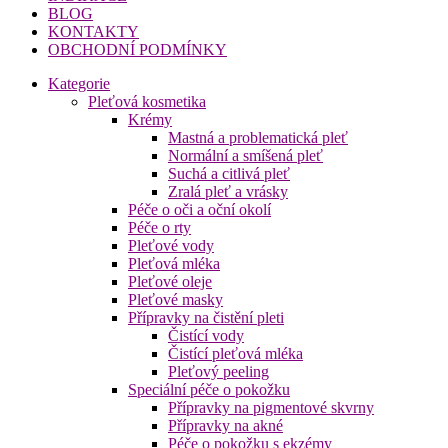
BLOG
KONTAKTY
OBCHODNÍ PODMÍNKY
Kategorie
Pleťová kosmetika
Krémy
Mastná a problematická pleť
Normální a smíšená pleť
Suchá a citlivá pleť
Zralá pleť a vrásky
Péče o oči a oční okolí
Péče o rty
Pleťové vody
Pleťová mléka
Pleťové oleje
Pleťové masky
Přípravky na čistění pleti
Čistící vody
Čistící pleťová mléka
Pleťový peeling
Speciální péče o pokožku
Přípravky na pigmentové skvrny
Přípravky na akné
Péče o pokožku s ekzémy