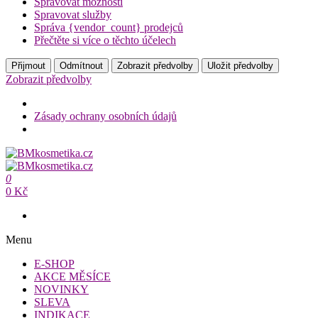
Spravovat možnosti
Spravovat služby
Správa {vendor_count} prodejců
Přečtěte si více o těchto účelech
Přijmout
Odmítnout
Zobrazit předvolby
Uložit předvolby
Zobrazit předvolby
Zásady ochrany osobních údajů
Přeskočit
na
BMkosmetika.cz
obsah
0
BMkosmetika.cz
0 Kč
Menu
E-SHOP
AKCE MĚSÍCE
NOVINKY
SLEVA
INDIKACE