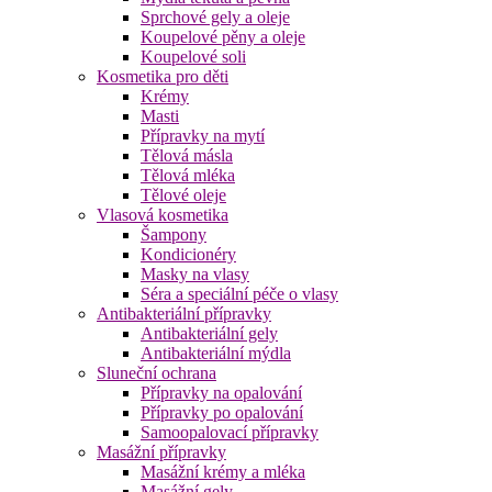
Sprchové gely a oleje
Koupelové pěny a oleje
Koupelové soli
Kosmetika pro děti
Krémy
Masti
Přípravky na mytí
Tělová másla
Tělová mléka
Tělové oleje
Vlasová kosmetika
Šampony
Kondicionéry
Masky na vlasy
Séra a speciální péče o vlasy
Antibakteriální přípravky
Antibakteriální gely
Antibakteriální mýdla
Sluneční ochrana
Přípravky na opalování
Přípravky po opalování
Samoopalovací přípravky
Masážní přípravky
Masážní krémy a mléka
Masážní gely