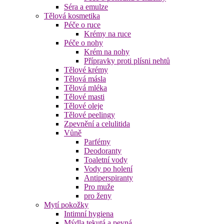
Séra a emulze
Tělová kosmetika
Péče o ruce
Krémy na ruce
Péče o nohy
Krém na nohy
Přípravky proti plísni nehtů
Tělové krémy
Tělová másla
Tělová mléka
Tělové masti
Tělové oleje
Tělové peelingy
Zpevnění a celulitida
Vůně
Parfémy
Deodoranty
Toaletní vody
Vody po holení
Antiperspiranty
Pro muže
pro ženy
Mytí pokožky
Intimní hygiena
Mýdla tekutá a pevná