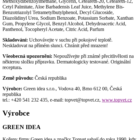
Methoxydibenzoylmethane, Glycerin, Ceteareth-20, Ceteareth-12,
Cetyl Palmitate, Aloe Barbadensis Leaf Juice, Methylene Bis-
Benzotriazolyl Tetrametylbutylphenol, Decyl Glucoside,
Diazolidinyl Urea, Sodium Benzoate, Potassium Sorbate, Xanthan
Gum, Propylene Glycol, Benzyl Alcohol, Dehydroacetic Acid,
Panthenol, Tocopheryl Acetate, Citric Acid, Parfum
Skladování:
Uchovávejte v suchu při pokojové teplotě.
Neskladovat na přímém slunci. Chránit před mrazem!
Všeobecná upozornění:
Nepoužívejte při známé přecitlivělosti na
některou složku přípravku. Dermatologicky testované. Originální
receptura
.
Země původu:
Česká republika
Výrobce:
Green idea s.r.o., Vodova 40, Brno 612 00, Česká
republika
tel.: +420 541 232 435, e-mail: topvet@topvet.cz,
www.topvet.cz
Výrobce
GREEN IDEA
Kořeny firmy Green idea a značky Topvet sahají do roku 1990, kdy