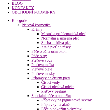
BLOG
KONTAKTY
OBCHODNÍ PODMÍNKY
Kategorie
Pleťová kosmetika
Krémy
Mastná a problematická pleť
Normální a smíšená pleť
Suchá a citlivá pleť
Zralá pleť a vrásky
Péče o oči a oční okolí
Péče o rty
Pleťové vody
Pleťová mléka
Pleťové oleje
Pleťové masky
Přípravky na čistění pleti
Čistící vody
Čistící pleťová mléka
Pleťový peeling
Speciální péče o pokožku
Přípravky na pigmentové skvrny
Přípravky na akné
Péče o pokožku s ekzémy