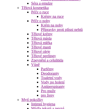
Séra a emulze
Tělová kosmetika
Péče o ruce
Krémy na ruce
Péče o nohy
Krém na nohy
Přípravky proti plísni nehtů
Tělové krémy
Tělová másla
Tělová mléka
Tělové masti
Tělové oleje
Tělové peelingy
Zpevnění a celulitida
Vůně
Parfémy
Deodoranty
Toaletní vody
Vody po holení
Antiperspiranty
Pro muže
pro ženy
Mytí pokožky
Intimní hygiena
Mýdla tekutá a pevná