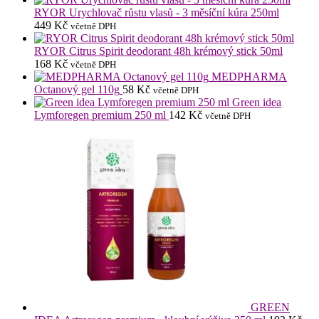
RYOR Urychlovač růstu vlasů - 3 měsíční kúra 250ml
449
Kč
včetně DPH
RYOR Citrus Spirit deodorant 48h krémový stick 50ml
168
Kč
včetně DPH
MEDPHARMA
Octanový gel 110g
58
Kč
včetně DPH
Green idea
Lymforegen premium 250 ml
142
Kč
včetně DPH
GREEN