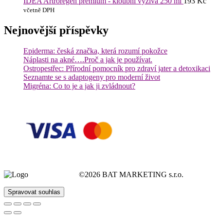
IDEA Artroregen premium - kloubní výživa 250 ml
193
Kč
včetně DPH
Nejnovější příspěvky
Epiderma: česká značka, která rozumí pokožce
Náplasti na akné….Proč a jak je používat.
Ostropestřec: Přírodní pomocník pro zdraví jater a detoxikaci
Seznamte se s adaptogeny pro moderní život
Migréna: Co to je a jak ji zvládnout?
©2026 BAT MARKETING s.r.o.
Spravovat souhlas