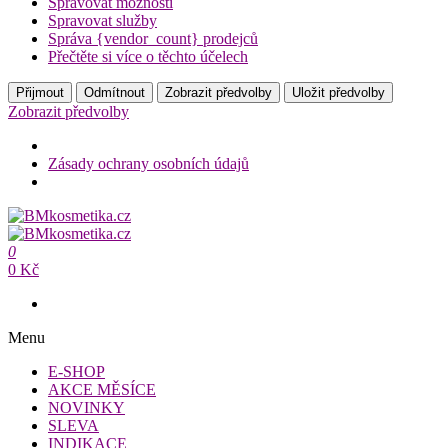
Spravovat možnosti
Spravovat služby
Správa {vendor_count} prodejců
Přečtěte si více o těchto účelech
Přijmout
Odmítnout
Zobrazit předvolby
Uložit předvolby
Zobrazit předvolby
Zásady ochrany osobních údajů
Přeskočit
na
BMkosmetika.cz
obsah
0
BMkosmetika.cz
0 Kč
Menu
E-SHOP
AKCE MĚSÍCE
NOVINKY
SLEVA
INDIKACE