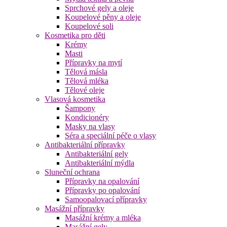
Sprchové gely a oleje
Koupelové pěny a oleje
Koupelové soli
Kosmetika pro děti
Krémy
Masti
Přípravky na mytí
Tělová másla
Tělová mléka
Tělové oleje
Vlasová kosmetika
Šampony
Kondicionéry
Masky na vlasy
Séra a speciální péče o vlasy
Antibakteriální přípravky
Antibakteriální gely
Antibakteriální mýdla
Sluneční ochrana
Přípravky na opalování
Přípravky po opalování
Samoopalovací přípravky
Masážní přípravky
Masážní krémy a mléka
Masážní gely