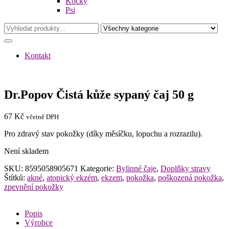
Kočky
Psi
Kontakt
Dr.Popov Čistá kůže sypaný čaj 50 g
67
Kč
včetně DPH
Pro zdravý stav pokožky (díky měsíčku, lopuchu a rozrazilu).
Není skladem
SKU:
8595058905671
Kategorie:
Bylinné čaje
,
Doplňky stravy
Štítků:
akné
,
atopický ekzém
,
ekzem
,
pokožka
,
poškozená pokožka
,
zpevnění pokožky
Popis
Výrobce