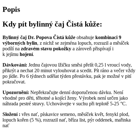
Popis
Kdy pít bylinný čaj Čistá kůže:
Bylinný čaj Dr. Popova Čistá kůže
obsahuje
kombinaci 9
výborných bylin
, z nichž se zejména lopuch, rozrazil a měsíček
podílí na
zdravém stavu pokožky
a zároveň přispívají i
k jejímu
hojení
.
Dávkování:
Jednu čajovou lžičku směsi přelít 0,25 l vroucí vody,
přikrýt a nechat 20 minut vylouhovat a scedit. Pít ráno a večer vždy
po jídle. Po 6 týdnech udělat týden přestávku, pak je možné v pití
pokračovat.
Upozornění:
Nepřekračujte denní doporučenou dávku. Není
vhodné pro děti, těhotné a kojící ženy. Výrobek není určen jako
náhrada pestré stravy. Uchovávejte v suchu při teplotě 5-25 °C.
Složení :
vřes nať, pískavice semeno, měsíček květ, fenykl plod,
lopuch kořen (5 %), rozrazil nať, bříza list, pýr oddenek, mařinka
nať