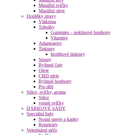
Masážní svíčky
Masážní oleje
Doplňky stravy
Vláknina
Tobolky
Gummies – pektinové bonbony
Vitamíny
Adaptogeny
Tinktury
bezlihové tinktury
Sirupy
Bylinné čaje
Oleje
CBD oleje
Bylinné bonbony
Pro děti
Silice, svíčky, aroma
Silice
vonné svíčky
DÁRKOVÉ SADY
Speciální řady
Nosní spreje a kapky
Repelenty
Veterinární péče