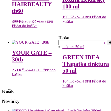
HAIRBEAUTY –
100 ml
tb60
190
Kč
Přidat do
včetně DPH
Původní
Aktuální
399
Kč
369
Kč
košíku
včetně DPH
cena
cena
Přidat do košíku
byla:
je:
399 Kč.
369 Kč.
Hledat
H
YOUR GATE –
GREEN IDEA
30tb
Třapatka tinktura
50 ml
259
Kč
Přidat do
včetně DPH
košíku
104
Kč
Přidat do
včetně DPH
košíku
Košík
Novinky