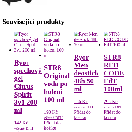
Související produkty
Ryor
STR8
Ryor
Men
RED
STR8
sprchový
deostick
CODE
Original
gel
48h 50
EdT
voda po
Citrus
ml
100ml
holení
Spirit
100 ml
3v1 200
156
Kč
295
Kč
včetně DPH
včetně DPH
ml
198
Kč
Přidat do
Přidat do
košíku
košíku
včetně DPH
142
Kč
Přidat do
košíku
včetně DPH