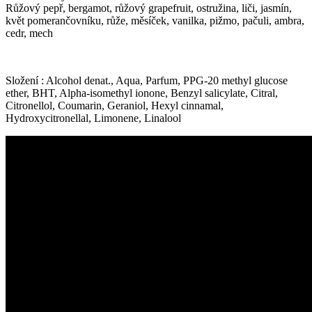
Růžový pepř, bergamot, růžový grapefruit, ostružina, liči, jasmín,
květ pomerančovníku, růže, měsíček, vanilka, pižmo, pačuli, ambra,
cedr, mech
Složení : Alcohol denat., Aqua, Parfum, PPG-20 methyl glucose
ether, BHT, Alpha-isomethyl ionone, Benzyl salicylate, Citral,
Citronellol, Coumarin, Geraniol, Hexyl cinnamal,
Hydroxycitronellal, Limonene, Linalool