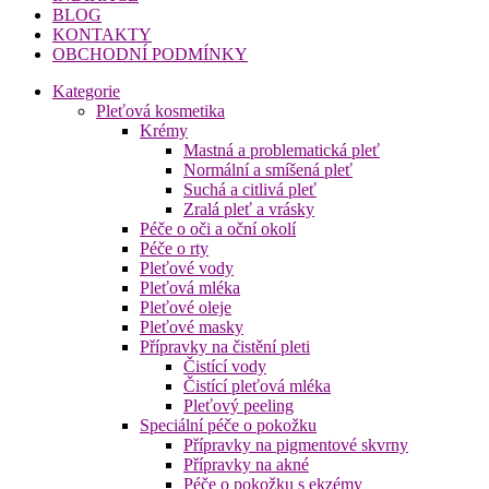
BLOG
KONTAKTY
OBCHODNÍ PODMÍNKY
Kategorie
Pleťová kosmetika
Krémy
Mastná a problematická pleť
Normální a smíšená pleť
Suchá a citlivá pleť
Zralá pleť a vrásky
Péče o oči a oční okolí
Péče o rty
Pleťové vody
Pleťová mléka
Pleťové oleje
Pleťové masky
Přípravky na čistění pleti
Čistící vody
Čistící pleťová mléka
Pleťový peeling
Speciální péče o pokožku
Přípravky na pigmentové skvrny
Přípravky na akné
Péče o pokožku s ekzémy