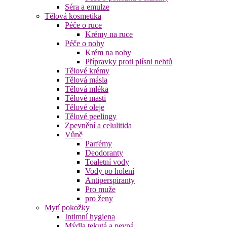
Séra a emulze
Tělová kosmetika
Péče o ruce
Krémy na ruce
Péče o nohy
Krém na nohy
Přípravky proti plísni nehtů
Tělové krémy
Tělová másla
Tělová mléka
Tělové masti
Tělové oleje
Tělové peelingy
Zpevnění a celulitida
Vůně
Parfémy
Deodoranty
Toaletní vody
Vody po holení
Antiperspiranty
Pro muže
pro ženy
Mytí pokožky
Intimní hygiena
Mýdla tekutá a pevná