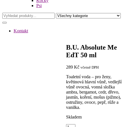
Kočky
Psi
Kontakt
B.U. Absolute Me
EdT 50 ml
289
Kč
včetně DPH
Toaletní voda – pro ženy,
květinová hlavní vůně, vedlejší
vůně ovocná, vonná složka
ambra, bergamot, cedr, dřevo,
jasmín, koření, mošus (pižmo),
ostružiny, ovoce, pepř, růže a
vanilka.
Skladem
B.U.