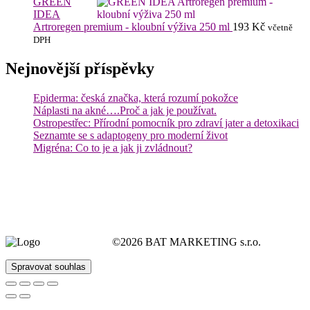
GREEN
IDEA
Artroregen premium - kloubní výživa 250 ml
193
Kč
včetně
DPH
Nejnovější příspěvky
Epiderma: česká značka, která rozumí pokožce
Náplasti na akné….Proč a jak je používat.
Ostropestřec: Přírodní pomocník pro zdraví jater a detoxikaci
Seznamte se s adaptogeny pro moderní život
Migréna: Co to je a jak ji zvládnout?
©2026 BAT MARKETING s.r.o.
Spravovat souhlas