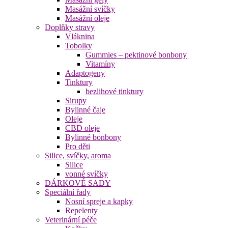
Masážní svíčky
Masážní oleje
Doplňky stravy
Vláknina
Tobolky
Gummies – pektinové bonbony
Vitamíny
Adaptogeny
Tinktury
bezlihové tinktury
Sirupy
Bylinné čaje
Oleje
CBD oleje
Bylinné bonbony
Pro děti
Silice, svíčky, aroma
Silice
vonné svíčky
DÁRKOVÉ SADY
Speciální řady
Nosní spreje a kapky
Repelenty
Veterinární péče