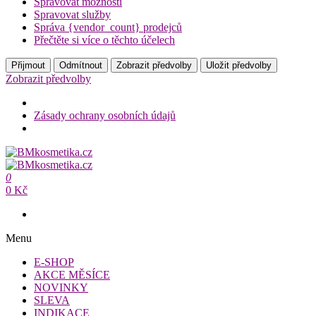
Spravovat možnosti
Spravovat služby
Správa {vendor_count} prodejců
Přečtěte si více o těchto účelech
Přijmout
Odmítnout
Zobrazit předvolby
Uložit předvolby
Zobrazit předvolby
Zásady ochrany osobních údajů
Přeskočit
na
BMkosmetika.cz
obsah
0
BMkosmetika.cz
0 Kč
Menu
E-SHOP
AKCE MĚSÍCE
NOVINKY
SLEVA
INDIKACE