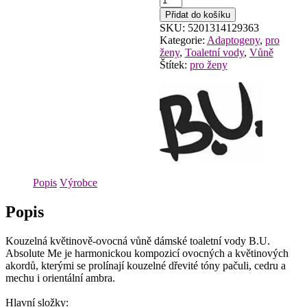
Absolute
Přidat do košíku
Me
SKU:
5201314129363
EdT
Kategorie:
Adaptogeny
,
pro
50
ženy
,
Toaletní vody
,
Vůně
ml
Štítek:
pro ženy
množství
Popis
Výrobce
Popis
Kouzelná květinově-ovocná vůně dámské toaletní vody B.U.
Absolute Me je harmonickou kompozicí ovocných a květinových
akordů, kterými se prolínají kouzelné dřevité tóny pačuli, cedru a
mechu i orientální ambra.
Hlavní složky: