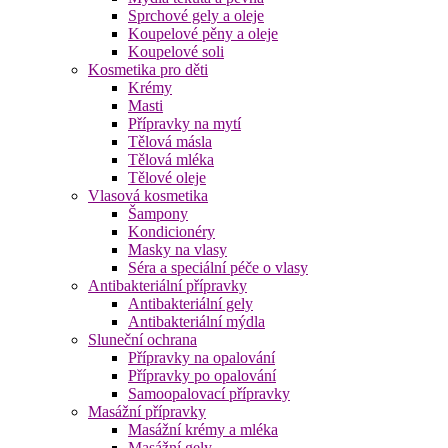
Sprchové gely a oleje
Koupelové pěny a oleje
Koupelové soli
Kosmetika pro děti
Krémy
Masti
Přípravky na mytí
Tělová másla
Tělová mléka
Tělové oleje
Vlasová kosmetika
Šampony
Kondicionéry
Masky na vlasy
Séra a speciální péče o vlasy
Antibakteriální přípravky
Antibakteriální gely
Antibakteriální mýdla
Sluneční ochrana
Přípravky na opalování
Přípravky po opalování
Samoopalovací přípravky
Masážní přípravky
Masážní krémy a mléka
Masážní gely