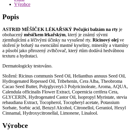
Výrobce
Popis
ASTRID MĚŠÍČEK LÉKAŘSKÝ Pečující balzám na rty
je
obohacený
měsíčkem lékařským
, který je známý sývmi
zjemňujícími a léčivými účinky na vysušené rty.
Ricinový olej
ve
složení je bohatý na esenciální mastné kyseliny, minerály a vitamíny
a působí jako přirozený zvlhčovač, který rtům dodává hedvábnou
texturu a hydrataci.
Dermatologicky testováno.
Složení: Ricinus communis Seed Oil, Helianthus annuus Seed Oil,
Hydrogenated Repessed Oil, Tribehenin, Cera Alba, Theobroma
Cacao Seed Butter, Polyglyceryl-3 Polyricinoleate, Aroma, AQUA,
Calendula officinalis Flower Extract, Copernicia cerifera Cera,
GLYCERIN, Hydrogenated Castor Oil, Isopropyl Myristate, stevia
rebaudiana Extract, Tocopherol, Tocopheryl acetate, Potassium
Sorbate, Sorbic acid, Benzyl Alcohol, Citronellol, Geraniol, Hexyl
Cinnamal, Hydroxycitronellal, Limonene, Linalool.
Výrobce