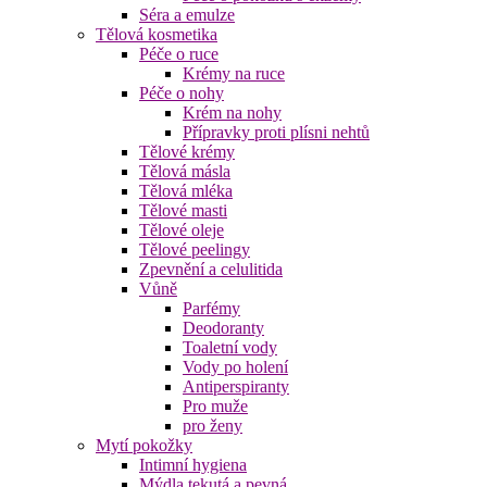
Séra a emulze
Tělová kosmetika
Péče o ruce
Krémy na ruce
Péče o nohy
Krém na nohy
Přípravky proti plísni nehtů
Tělové krémy
Tělová másla
Tělová mléka
Tělové masti
Tělové oleje
Tělové peelingy
Zpevnění a celulitida
Vůně
Parfémy
Deodoranty
Toaletní vody
Vody po holení
Antiperspiranty
Pro muže
pro ženy
Mytí pokožky
Intimní hygiena
Mýdla tekutá a pevná