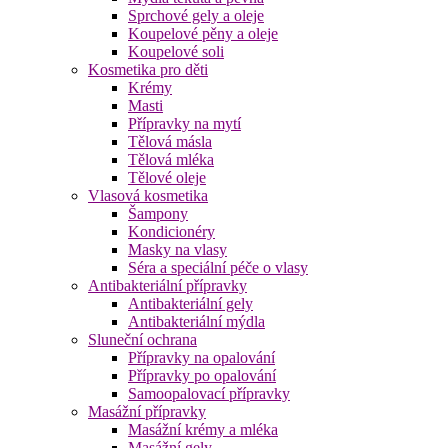
Sprchové gely a oleje
Koupelové pěny a oleje
Koupelové soli
Kosmetika pro děti
Krémy
Masti
Přípravky na mytí
Tělová másla
Tělová mléka
Tělové oleje
Vlasová kosmetika
Šampony
Kondicionéry
Masky na vlasy
Séra a speciální péče o vlasy
Antibakteriální přípravky
Antibakteriální gely
Antibakteriální mýdla
Sluneční ochrana
Přípravky na opalování
Přípravky po opalování
Samoopalovací přípravky
Masážní přípravky
Masážní krémy a mléka
Masážní gely