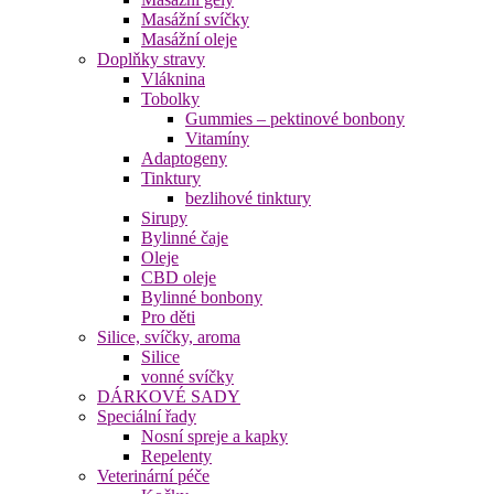
Masážní svíčky
Masážní oleje
Doplňky stravy
Vláknina
Tobolky
Gummies – pektinové bonbony
Vitamíny
Adaptogeny
Tinktury
bezlihové tinktury
Sirupy
Bylinné čaje
Oleje
CBD oleje
Bylinné bonbony
Pro děti
Silice, svíčky, aroma
Silice
vonné svíčky
DÁRKOVÉ SADY
Speciální řady
Nosní spreje a kapky
Repelenty
Veterinární péče