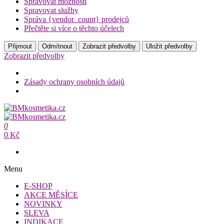
Spravovat možnosti
Spravovat služby
Správa {vendor_count} prodejců
Přečtěte si více o těchto účelech
Přijmout
Odmítnout
Zobrazit předvolby
Uložit předvolby
Zobrazit předvolby
Zásady ochrany osobních údajů
Přeskočit
na
BMkosmetika.cz
obsah
0
BMkosmetika.cz
0 Kč
Menu
E-SHOP
AKCE MĚSÍCE
NOVINKY
SLEVA
INDIKACE