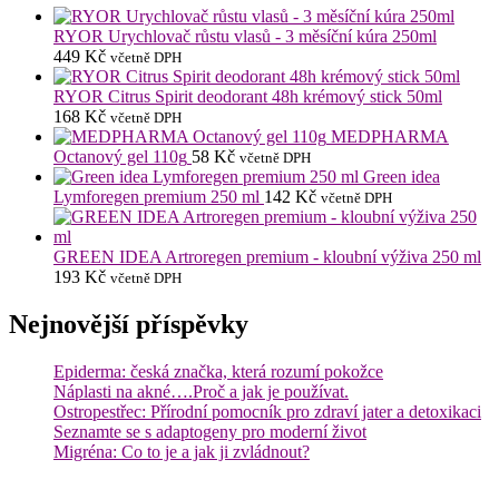
RYOR Urychlovač růstu vlasů - 3 měsíční kúra 250ml
449
Kč
včetně DPH
RYOR Citrus Spirit deodorant 48h krémový stick 50ml
168
Kč
včetně DPH
MEDPHARMA
Octanový gel 110g
58
Kč
včetně DPH
Green idea
Lymforegen premium 250 ml
142
Kč
včetně DPH
GREEN IDEA Artroregen premium - kloubní výživa 250 ml
193
Kč
včetně DPH
Nejnovější příspěvky
Epiderma: česká značka, která rozumí pokožce
Náplasti na akné….Proč a jak je používat.
Ostropestřec: Přírodní pomocník pro zdraví jater a detoxikaci
Seznamte se s adaptogeny pro moderní život
Migréna: Co to je a jak ji zvládnout?