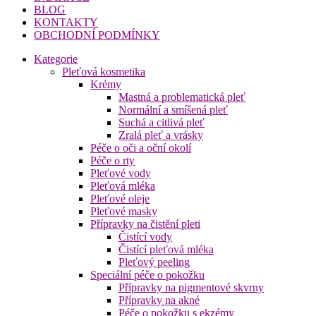
BLOG
KONTAKTY
OBCHODNÍ PODMÍNKY
Kategorie
Pleťová kosmetika
Krémy
Mastná a problematická pleť
Normální a smíšená pleť
Suchá a citlivá pleť
Zralá pleť a vrásky
Péče o oči a oční okolí
Péče o rty
Pleťové vody
Pleťová mléka
Pleťové oleje
Pleťové masky
Přípravky na čistění pleti
Čistící vody
Čistící pleťová mléka
Pleťový peeling
Speciální péče o pokožku
Přípravky na pigmentové skvrny
Přípravky na akné
Péče o pokožku s ekzémy