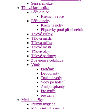
Séra a emulze
Tělová kosmetika
Péče o ruce
Krémy na ruce
Péče o nohy
Krém na nohy
Přípravky proti plísni nehtů
Tělové krémy
Tělová másla
Tělová mléka
Tělové masti
Tělové oleje
Tělové peelingy
Zpevnění a celulitida
Vůně
Parfémy
Deodoranty
Toaletní vody
Vody po holení
Antiperspiranty
Pro muže
pro ženy
Mytí pokožky
Intimní hygiena
Mýdla tekutá a pevná