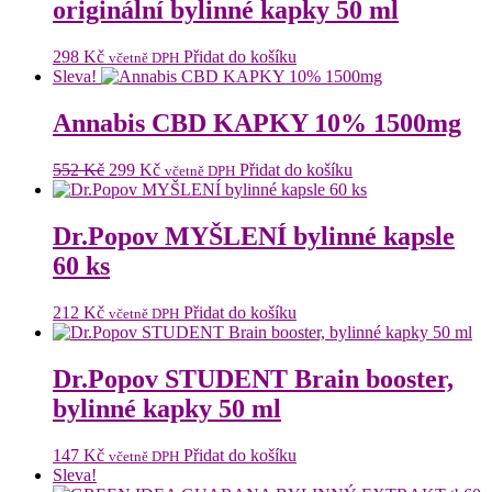
originální bylinné kapky 50 ml
298
Kč
Přidat do košíku
včetně DPH
Sleva!
Annabis CBD KAPKY 10% 1500mg
Původní
Aktuální
552
Kč
299
Kč
Přidat do košíku
včetně DPH
cena
cena
byla:
je:
552 Kč.
299 Kč.
Dr.Popov MYŠLENÍ bylinné kapsle
60 ks
212
Kč
Přidat do košíku
včetně DPH
Dr.Popov STUDENT Brain booster,
bylinné kapky 50 ml
147
Kč
Přidat do košíku
včetně DPH
Sleva!