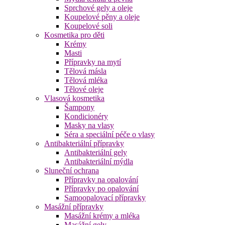
Sprchové gely a oleje
Koupelové pěny a oleje
Koupelové soli
Kosmetika pro děti
Krémy
Masti
Přípravky na mytí
Tělová másla
Tělová mléka
Tělové oleje
Vlasová kosmetika
Šampony
Kondicionéry
Masky na vlasy
Séra a speciální péče o vlasy
Antibakteriální přípravky
Antibakteriální gely
Antibakteriální mýdla
Sluneční ochrana
Přípravky na opalování
Přípravky po opalování
Samoopalovací přípravky
Masážní přípravky
Masážní krémy a mléka
Masážní gely