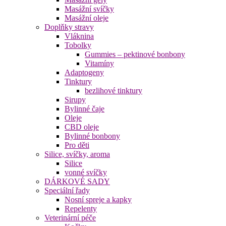
Masážní svíčky
Masážní oleje
Doplňky stravy
Vláknina
Tobolky
Gummies – pektinové bonbony
Vitamíny
Adaptogeny
Tinktury
bezlihové tinktury
Sirupy
Bylinné čaje
Oleje
CBD oleje
Bylinné bonbony
Pro děti
Silice, svíčky, aroma
Silice
vonné svíčky
DÁRKOVÉ SADY
Speciální řady
Nosní spreje a kapky
Repelenty
Veterinární péče