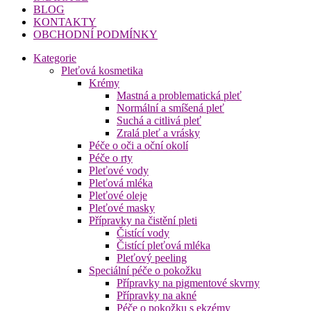
BLOG
KONTAKTY
OBCHODNÍ PODMÍNKY
Kategorie
Pleťová kosmetika
Krémy
Mastná a problematická pleť
Normální a smíšená pleť
Suchá a citlivá pleť
Zralá pleť a vrásky
Péče o oči a oční okolí
Péče o rty
Pleťové vody
Pleťová mléka
Pleťové oleje
Pleťové masky
Přípravky na čistění pleti
Čistící vody
Čistící pleťová mléka
Pleťový peeling
Speciální péče o pokožku
Přípravky na pigmentové skvrny
Přípravky na akné
Péče o pokožku s ekzémy