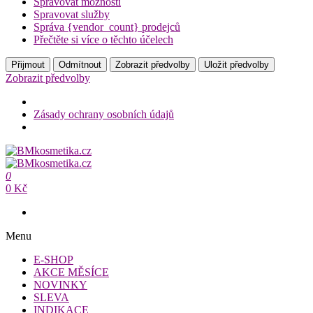
Spravovat možnosti
Spravovat služby
Správa {vendor_count} prodejců
Přečtěte si více o těchto účelech
Přijmout
Odmítnout
Zobrazit předvolby
Uložit předvolby
Zobrazit předvolby
Zásady ochrany osobních údajů
Přeskočit
na
BMkosmetika.cz
obsah
0
BMkosmetika.cz
0 Kč
Menu
E-SHOP
AKCE MĚSÍCE
NOVINKY
SLEVA
INDIKACE