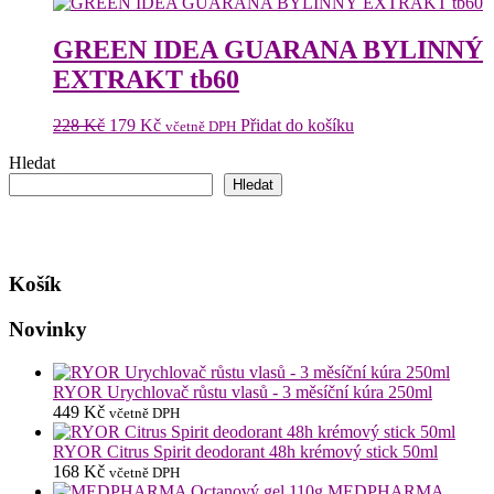
GREEN IDEA GUARANA BYLINNÝ
EXTRAKT tb60
Původní
Aktuální
228
Kč
179
Kč
Přidat do košíku
včetně DPH
cena
cena
Hledat
byla:
je:
228 Kč.
179 Kč.
Hledat
Košík
Novinky
RYOR Urychlovač růstu vlasů - 3 měsíční kúra 250ml
449
Kč
včetně DPH
RYOR Citrus Spirit deodorant 48h krémový stick 50ml
168
Kč
včetně DPH
MEDPHARMA