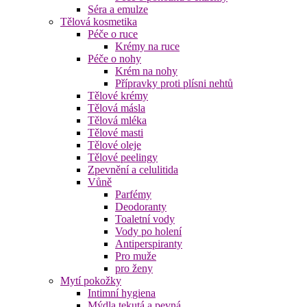
Séra a emulze
Tělová kosmetika
Péče o ruce
Krémy na ruce
Péče o nohy
Krém na nohy
Přípravky proti plísni nehtů
Tělové krémy
Tělová másla
Tělová mléka
Tělové masti
Tělové oleje
Tělové peelingy
Zpevnění a celulitida
Vůně
Parfémy
Deodoranty
Toaletní vody
Vody po holení
Antiperspiranty
Pro muže
pro ženy
Mytí pokožky
Intimní hygiena
Mýdla tekutá a pevná