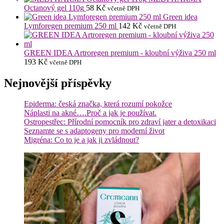
Octanový gel 110g
58
Kč
včetně DPH
Green idea
Lymforegen premium 250 ml
142
Kč
včetně DPH
GREEN IDEA Artroregen premium - kloubní výživa 250 ml
193
Kč
včetně DPH
Nejnovější příspěvky
Epiderma: česká značka, která rozumí pokožce
Náplasti na akné….Proč a jak je používat.
Ostropestřec: Přírodní pomocník pro zdraví jater a detoxikaci
Seznamte se s adaptogeny pro moderní život
Migréna: Co to je a jak ji zvládnout?