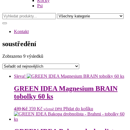
Kočky
Psi
Kontakt
soustředění
Seřazeno
Zobrazeno 9 výsledků
od
nejnovějších
Sleva!
GREEN IDEA Magnesium BRAIN
tobolky 60 ks
Původní
Aktuální
439
Kč
359
Kč
Přidat do košíku
včetně DPH
cena
cena
byla:
je:
439 Kč.
359 Kč.