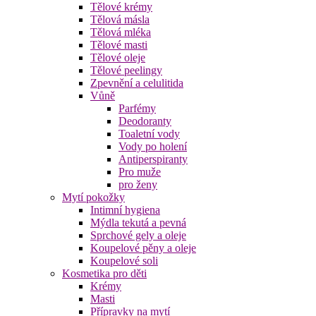
Tělové krémy
Tělová másla
Tělová mléka
Tělové masti
Tělové oleje
Tělové peelingy
Zpevnění a celulitida
Vůně
Parfémy
Deodoranty
Toaletní vody
Vody po holení
Antiperspiranty
Pro muže
pro ženy
Mytí pokožky
Intimní hygiena
Mýdla tekutá a pevná
Sprchové gely a oleje
Koupelové pěny a oleje
Koupelové soli
Kosmetika pro děti
Krémy
Masti
Přípravky na mytí