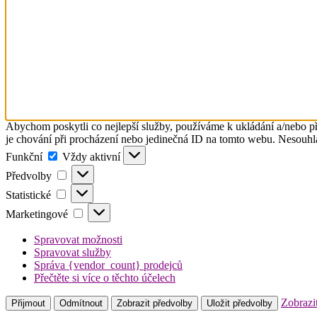
Abychom poskytli co nejlepší služby, používáme k ukládání a/nebo př
je chování při procházení nebo jedinečná ID na tomto webu. Nesouhlas
Funkční
Funkční
Vždy aktivní
Předvolby
Předvolby
Statistické
Statistické
Marketingové
Marketingové
Spravovat možnosti
Spravovat služby
Správa {vendor_count} prodejců
Přečtěte si více o těchto účelech
Zobrazi
Přijmout
Odmítnout
Zobrazit předvolby
Uložit předvolby