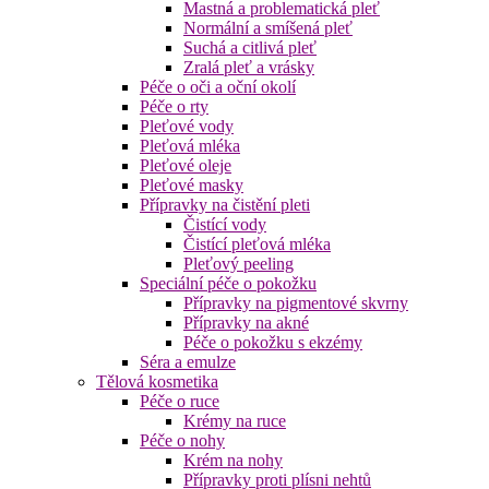
Mastná a problematická pleť
Normální a smíšená pleť
Suchá a citlivá pleť
Zralá pleť a vrásky
Péče o oči a oční okolí
Péče o rty
Pleťové vody
Pleťová mléka
Pleťové oleje
Pleťové masky
Přípravky na čistění pleti
Čistící vody
Čistící pleťová mléka
Pleťový peeling
Speciální péče o pokožku
Přípravky na pigmentové skvrny
Přípravky na akné
Péče o pokožku s ekzémy
Séra a emulze
Tělová kosmetika
Péče o ruce
Krémy na ruce
Péče o nohy
Krém na nohy
Přípravky proti plísni nehtů