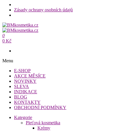
Zásady ochrany osobních údajů
Přeskočit
na
BMkosmetika.cz
obsah
0
BMkosmetika.cz
0 Kč
Menu
E-SHOP
AKCE MĚSÍCE
NOVINKY
SLEVA
INDIKACE
BLOG
KONTAKTY
OBCHODNÍ PODMÍNKY
Kategorie
Pleťová kosmetika
Krémy