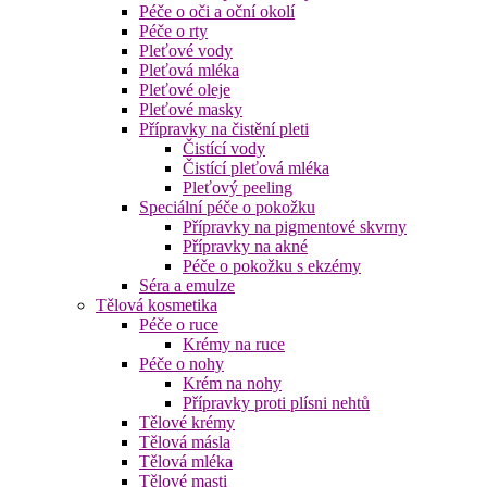
Péče o oči a oční okolí
Péče o rty
Pleťové vody
Pleťová mléka
Pleťové oleje
Pleťové masky
Přípravky na čistění pleti
Čistící vody
Čistící pleťová mléka
Pleťový peeling
Speciální péče o pokožku
Přípravky na pigmentové skvrny
Přípravky na akné
Péče o pokožku s ekzémy
Séra a emulze
Tělová kosmetika
Péče o ruce
Krémy na ruce
Péče o nohy
Krém na nohy
Přípravky proti plísni nehtů
Tělové krémy
Tělová másla
Tělová mléka
Tělové masti