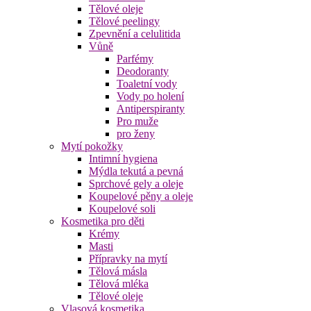
Tělové oleje
Tělové peelingy
Zpevnění a celulitida
Vůně
Parfémy
Deodoranty
Toaletní vody
Vody po holení
Antiperspiranty
Pro muže
pro ženy
Mytí pokožky
Intimní hygiena
Mýdla tekutá a pevná
Sprchové gely a oleje
Koupelové pěny a oleje
Koupelové soli
Kosmetika pro děti
Krémy
Masti
Přípravky na mytí
Tělová másla
Tělová mléka
Tělové oleje
Vlasová kosmetika