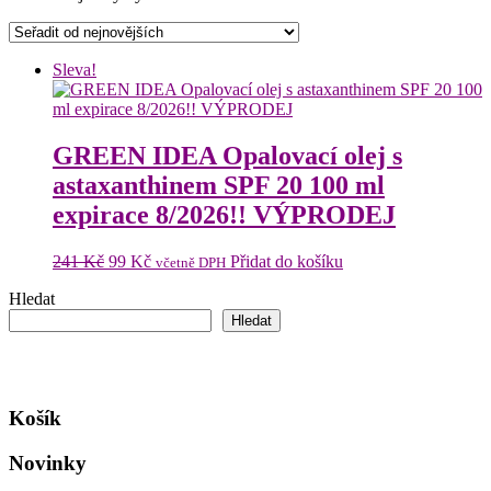
Sleva!
GREEN IDEA Opalovací olej s
astaxanthinem SPF 20 100 ml
expirace 8/2026!! VÝPRODEJ
Původní
Aktuální
241
Kč
99
Kč
Přidat do košíku
včetně DPH
cena
cena
Hledat
byla:
je:
241 Kč.
99 Kč.
Hledat
Košík
Novinky