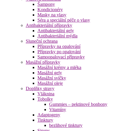
Šampony
Kondicionéry
Masky na vlasy
Séra a speciální péče o vlasy
Antibakteriální přípravky
Antibakteriální gely
Antibakteriální mýdla
Sluneční ochrana
Přípravky na opalování
Přípravky po opalování
Samoopalovací přípravky
Masážní přípravky
Masážní krémy a mléka
Masážní gely
Masážní svíčky
Masážní oleje
Doplňky stravy
Vláknina
Tobolky
Gummies – pektinové bonbony
Vitamíny
Adaptogeny
Tinktury
bezlihové tinktury
Sirupy