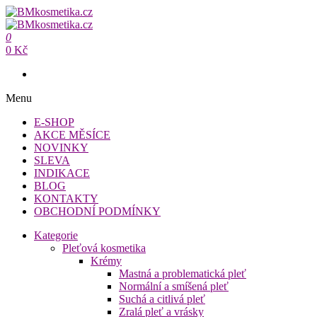
Přeskočit
na
BMkosmetika.cz
obsah
0
BMkosmetika.cz
0 Kč
Menu
E-SHOP
AKCE MĚSÍCE
NOVINKY
SLEVA
INDIKACE
BLOG
KONTAKTY
OBCHODNÍ PODMÍNKY
Kategorie
Pleťová kosmetika
Krémy
Mastná a problematická pleť
Normální a smíšená pleť
Suchá a citlivá pleť
Zralá pleť a vrásky