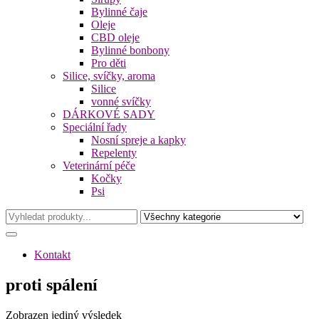
Bylinné čaje
Oleje
CBD oleje
Bylinné bonbony
Pro děti
Silice, svíčky, aroma
Silice
vonné svíčky
DÁRKOVÉ SADY
Speciální řady
Nosní spreje a kapky
Repelenty
Veterinární péče
Kočky
Psi
Kontakt
proti spálení
Zobrazen jediný výsledek