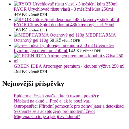
RYOR Urychlovač růstu vlasů - 3 měsíční kúra 250ml
449
Kč
včetně DPH
RYOR Citrus Spirit deodorant 48h krémový stick 50ml
168
Kč
včetně DPH
MEDPHARMA
Octanový gel 110g
58
Kč
včetně DPH
Green idea
Lymforegen premium 250 ml
142
Kč
včetně DPH
GREEN IDEA Artroregen premium - kloubní výživa 250 ml
193
Kč
včetně DPH
Nejnovější příspěvky
Epiderma: česká značka, která rozumí pokožce
Náplasti na akné….Proč a jak je používat.
Ostropestřec: Přírodní pomocník pro zdraví jater a detoxikaci
Seznamte se s adaptogeny pro moderní život
Migréna: Co to je a jak ji zvládnout?