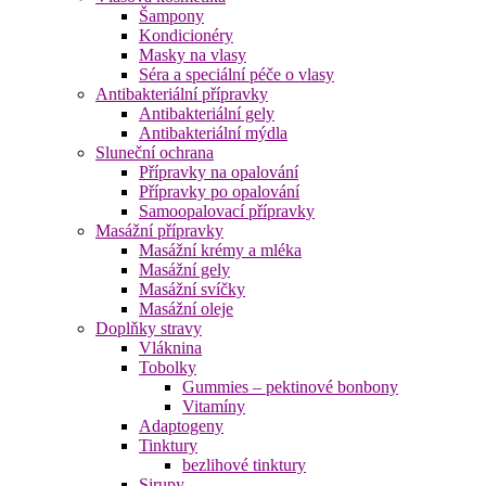
Šampony
Kondicionéry
Masky na vlasy
Séra a speciální péče o vlasy
Antibakteriální přípravky
Antibakteriální gely
Antibakteriální mýdla
Sluneční ochrana
Přípravky na opalování
Přípravky po opalování
Samoopalovací přípravky
Masážní přípravky
Masážní krémy a mléka
Masážní gely
Masážní svíčky
Masážní oleje
Doplňky stravy
Vláknina
Tobolky
Gummies – pektinové bonbony
Vitamíny
Adaptogeny
Tinktury
bezlihové tinktury
Sirupy