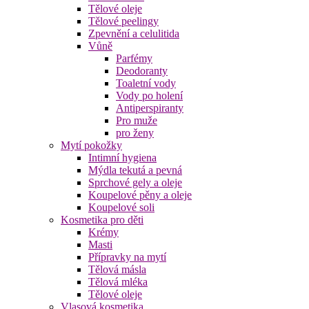
Tělové oleje
Tělové peelingy
Zpevnění a celulitida
Vůně
Parfémy
Deodoranty
Toaletní vody
Vody po holení
Antiperspiranty
Pro muže
pro ženy
Mytí pokožky
Intimní hygiena
Mýdla tekutá a pevná
Sprchové gely a oleje
Koupelové pěny a oleje
Koupelové soli
Kosmetika pro děti
Krémy
Masti
Přípravky na mytí
Tělová másla
Tělová mléka
Tělové oleje
Vlasová kosmetika