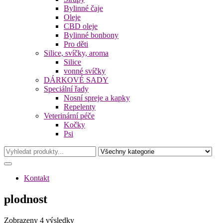
Bylinné čaje
Oleje
CBD oleje
Bylinné bonbony
Pro děti
Silice, svíčky, aroma
Silice
vonné svíčky
DÁRKOVÉ SADY
Speciální řady
Nosní spreje a kapky
Repelenty
Veterinární péče
Kočky
Psi
Kontakt
plodnost
Seřazeno
Zobrazeny 4 výsledky