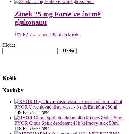
Zinek 25 mg Forte ve formě
glukonanu
107
Kč
Přidat do košíku
včetně DPH
Hledat
Hledat
Košík
Novinky
RYOR Urychlovač růstu vlasů - 3 měsíční kúra 250ml
449
Kč
včetně DPH
RYOR Citrus Spirit deodorant 48h krémový stick 50ml
168
Kč
včetně DPH
MEDPHARMA