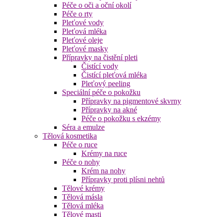
Péče o oči a oční okolí
Péče o rty
Pleťové vody
Pleťová mléka
Pleťové oleje
Pleťové masky
Přípravky na čistění pleti
Čistící vody
Čistící pleťová mléka
Pleťový peeling
Speciální péče o pokožku
Přípravky na pigmentové skvrny
Přípravky na akné
Péče o pokožku s ekzémy
Séra a emulze
Tělová kosmetika
Péče o ruce
Krémy na ruce
Péče o nohy
Krém na nohy
Přípravky proti plísni nehtů
Tělové krémy
Tělová másla
Tělová mléka
Tělové masti