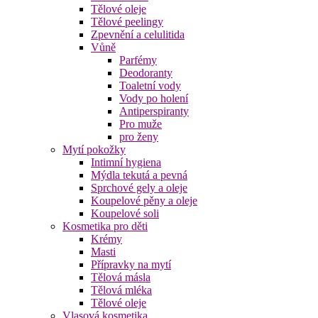
Tělové oleje
Tělové peelingy
Zpevnění a celulitida
Vůně
Parfémy
Deodoranty
Toaletní vody
Vody po holení
Antiperspiranty
Pro muže
pro ženy
Mytí pokožky
Intimní hygiena
Mýdla tekutá a pevná
Sprchové gely a oleje
Koupelové pěny a oleje
Koupelové soli
Kosmetika pro děti
Krémy
Masti
Přípravky na mytí
Tělová másla
Tělová mléka
Tělové oleje
Vlasová kosmetika