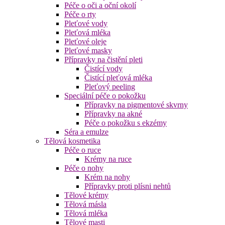
Péče o oči a oční okolí
Péče o rty
Pleťové vody
Pleťová mléka
Pleťové oleje
Pleťové masky
Přípravky na čistění pleti
Čistící vody
Čistící pleťová mléka
Pleťový peeling
Speciální péče o pokožku
Přípravky na pigmentové skvrny
Přípravky na akné
Péče o pokožku s ekzémy
Séra a emulze
Tělová kosmetika
Péče o ruce
Krémy na ruce
Péče o nohy
Krém na nohy
Přípravky proti plísni nehtů
Tělové krémy
Tělová másla
Tělová mléka
Tělové masti