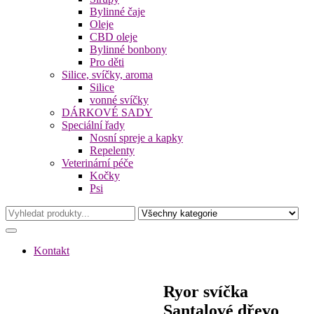
Bylinné čaje
Oleje
CBD oleje
Bylinné bonbony
Pro děti
Silice, svíčky, aroma
Silice
vonné svíčky
DÁRKOVÉ SADY
Speciální řady
Nosní spreje a kapky
Repelenty
Veterinární péče
Kočky
Psi
Kontakt
Ryor svíčka
Santalové dřevo