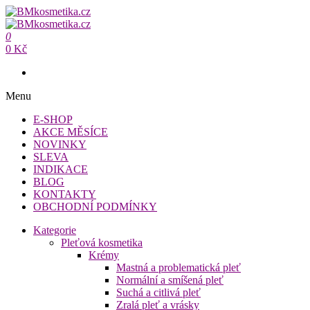
Přeskočit
na
BMkosmetika.cz
obsah
0
BMkosmetika.cz
0 Kč
Menu
E-SHOP
AKCE MĚSÍCE
NOVINKY
SLEVA
INDIKACE
BLOG
KONTAKTY
OBCHODNÍ PODMÍNKY
Kategorie
Pleťová kosmetika
Krémy
Mastná a problematická pleť
Normální a smíšená pleť
Suchá a citlivá pleť
Zralá pleť a vrásky