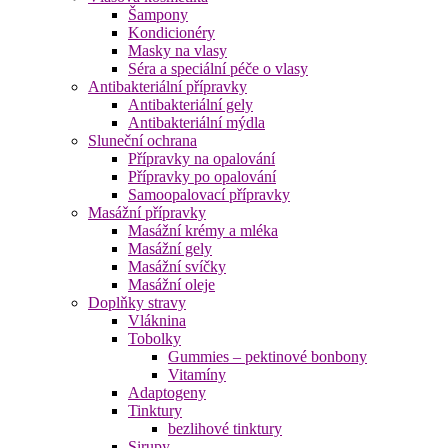
Šampony
Kondicionéry
Masky na vlasy
Séra a speciální péče o vlasy
Antibakteriální přípravky
Antibakteriální gely
Antibakteriální mýdla
Sluneční ochrana
Přípravky na opalování
Přípravky po opalování
Samoopalovací přípravky
Masážní přípravky
Masážní krémy a mléka
Masážní gely
Masážní svíčky
Masážní oleje
Doplňky stravy
Vláknina
Tobolky
Gummies – pektinové bonbony
Vitamíny
Adaptogeny
Tinktury
bezlihové tinktury
Sirupy