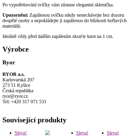
Po vypotřebování svíčky vám zůstane elegantní sklenička.
Upozornění:
Zapálenou svíčku nikdy nenechávejte bez dozoru
dospělé osoby a nepokládejte ji zapálenou do blízkosti hořlavých
materiálů.
Ideálně vždy před dalším zapálením zkraťte knot na 1 cm.
Výrobce
Ryor
RYOR a.s.
Karlovarská 207
273 51 Kyšice
Česká republika
ryor@ryor.cz
Tel: +420 317 071 531
Související produkty
Sleva!
Sleva!
Sleva!