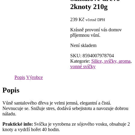
2knoty 210g
239
Kč
včetně DPH
Krásně provoní vás domov
příjemnou vůní.
Není skladem
SKU:
8594007978704
Kategorie:
Silice, svíčky, aroma
,
vonné svíčky
Popis
Výrobce
Popis
Vůně santalového dřeva je velmi jemná, elegantní a čistá.
Nevnucuje se. Snižuje stres, dodává sebejistotu a navozuje dobrou
náladu.
Praktické info:
Svíčka je vyrobena ze sójového vosku, obsahuje 2
knoty a vydrží hořet 40 hodin.