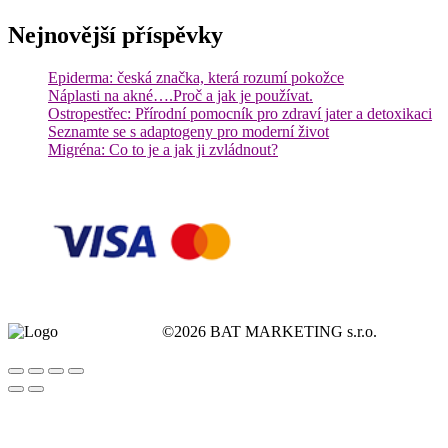
Nejnovější příspěvky
Epiderma: česká značka, která rozumí pokožce
Náplasti na akné….Proč a jak je používat.
Ostropestřec: Přírodní pomocník pro zdraví jater a detoxikaci
Seznamte se s adaptogeny pro moderní život
Migréna: Co to je a jak ji zvládnout?
©2026 BAT MARKETING s.r.o.