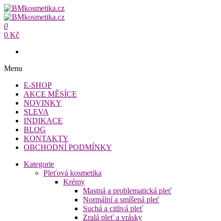
Přeskočit
na
BMkosmetika.cz
obsah
0
BMkosmetika.cz
0 Kč
Menu
E-SHOP
AKCE MĚSÍCE
NOVINKY
SLEVA
INDIKACE
BLOG
KONTAKTY
OBCHODNÍ PODMÍNKY
Kategorie
Pleťová kosmetika
Krémy
Mastná a problematická pleť
Normální a smíšená pleť
Suchá a citlivá pleť
Zralá pleť a vrásky