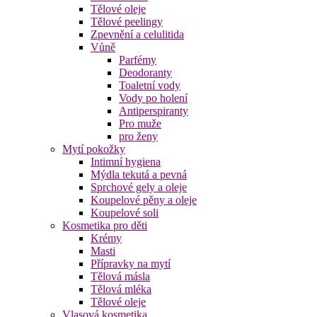
Tělové oleje
Tělové peelingy
Zpevnění a celulitida
Vůně
Parfémy
Deodoranty
Toaletní vody
Vody po holení
Antiperspiranty
Pro muže
pro ženy
Mytí pokožky
Intimní hygiena
Mýdla tekutá a pevná
Sprchové gely a oleje
Koupelové pěny a oleje
Koupelové soli
Kosmetika pro děti
Krémy
Masti
Přípravky na mytí
Tělová másla
Tělová mléka
Tělové oleje
Vlasová kosmetika