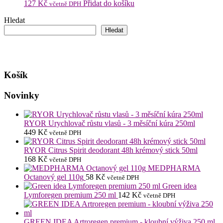
127
Kč
Přidat do košíku
včetně DPH
Hledat
Hledat
Košík
Novinky
RYOR Urychlovač růstu vlasů - 3 měsíční kúra 250ml
449
Kč
včetně DPH
RYOR Citrus Spirit deodorant 48h krémový stick 50ml
168
Kč
včetně DPH
MEDPHARMA
Octanový gel 110g
58
Kč
včetně DPH
Green idea
Lymforegen premium 250 ml
142
Kč
včetně DPH
GREEN IDEA Artroregen premium - kloubní výživa 250 ml