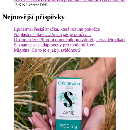
193
Kč
včetně DPH
Nejnovější příspěvky
Epiderma: česká značka, která rozumí pokožce
Náplasti na akné….Proč a jak je používat.
Ostropestřec: Přírodní pomocník pro zdraví jater a detoxikaci
Seznamte se s adaptogeny pro moderní život
Migréna: Co to je a jak ji zvládnout?