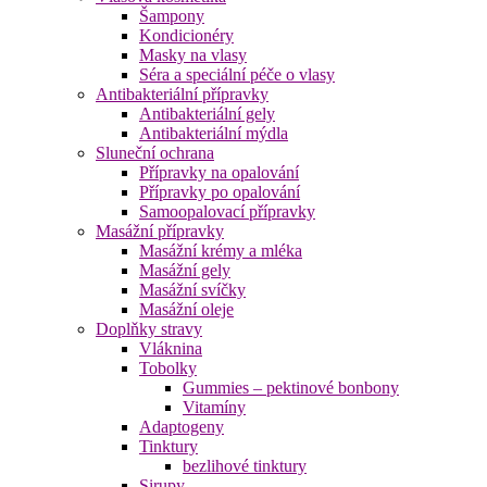
Šampony
Kondicionéry
Masky na vlasy
Séra a speciální péče o vlasy
Antibakteriální přípravky
Antibakteriální gely
Antibakteriální mýdla
Sluneční ochrana
Přípravky na opalování
Přípravky po opalování
Samoopalovací přípravky
Masážní přípravky
Masážní krémy a mléka
Masážní gely
Masážní svíčky
Masážní oleje
Doplňky stravy
Vláknina
Tobolky
Gummies – pektinové bonbony
Vitamíny
Adaptogeny
Tinktury
bezlihové tinktury
Sirupy