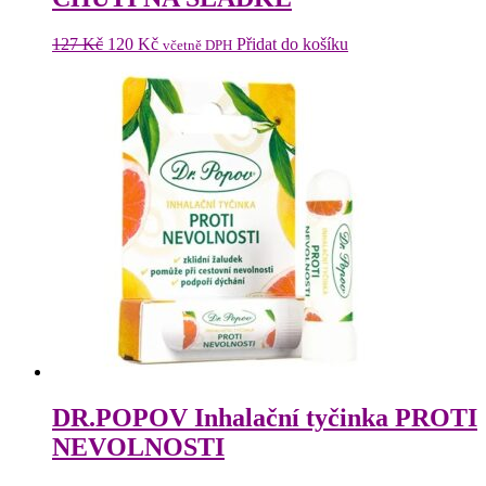
Původní
Aktuální
127
Kč
120
Kč
Přidat do košíku
včetně DPH
cena
cena
byla:
je:
127 Kč.
120 Kč.
DR.POPOV Inhalační tyčinka PROTI
NEVOLNOSTI