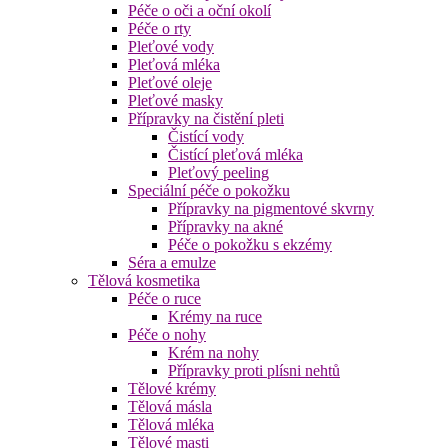
Péče o oči a oční okolí
Péče o rty
Pleťové vody
Pleťová mléka
Pleťové oleje
Pleťové masky
Přípravky na čistění pleti
Čistící vody
Čistící pleťová mléka
Pleťový peeling
Speciální péče o pokožku
Přípravky na pigmentové skvrny
Přípravky na akné
Péče o pokožku s ekzémy
Séra a emulze
Tělová kosmetika
Péče o ruce
Krémy na ruce
Péče o nohy
Krém na nohy
Přípravky proti plísni nehtů
Tělové krémy
Tělová másla
Tělová mléka
Tělové masti