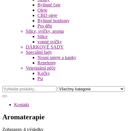
Bylinné čaje
Oleje
CBD oleje
Bylinné bonbony
Pro děti
Silice, svíčky, aroma
Silice
vonné svíčky
DÁRKOVÉ SADY
Speciální řady
Nosní spreje a kapky
Repelenty
Veterinární péče
Kočky
Psi
Kontakt
Aromaterapie
Seřazeno
Zobrazeny 4 výsledky