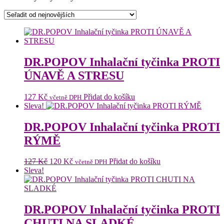
od
nejnovějších
DR.POPOV Inhalační tyčinka PROTI
ÚNAVĚ A STRESU
127
Kč
Přidat do košíku
včetně DPH
Sleva!
DR.POPOV Inhalační tyčinka PROTI
RÝMĚ
Původní
Aktuální
127
Kč
120
Kč
Přidat do košíku
včetně DPH
cena
cena
Sleva!
byla:
je:
127 Kč.
120 Kč.
DR.POPOV Inhalační tyčinka PROTI
CHUTI NA SLADKÉ